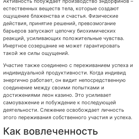
Активность побуждает производство эндорфинов –
естественных веществ тела, которые создают
ощущение блаженства и счастья. Физические
действия, принятие решений, превозмогание
барьеров запускают цепочку биохимических
реакций, усиливающих положительные чувства.
Инертное созерцание не может гарантировать
такой же силы ощущений.
Участие также соединено с переживанием успеха и
индивидуальной продуктивности. Когда индивид
энергично работает, он видит непосредственную
соединение между своими попытками и
достижениями леон казино. Это усиливает
самоуважение и побуждение к последующей
деятельности. Слежение освобождает личность
этого переживания собственного участия и успеха.
Как вовлеченность