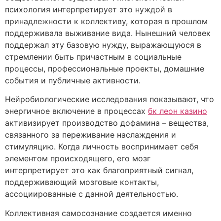
психология интерпретирует это нуждой в
принадлежности к коллективу, которая в прошлом
поддерживала выживание вида. Нынешний человек
поддержал эту базовую нужду, выражающуюся в
стремлении быть причастным в социальные
процессы, профессиональные проекты, домашние
события и публичные активности.
Нейробиологические исследования показывают, что
энергичное включение в процессах
бк леон казино
активизирует производство дофамина – вещества,
связанного за переживание наслаждения и
стимуляцию. Когда личность воспринимает себя
элементом происходящего, его мозг
интерпретирует это как благоприятный сигнал,
поддерживающий мозговые контакты,
ассоциированные с данной деятельностью.
Коллективная самосознание создается именно