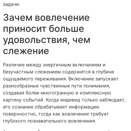
задачи.
Зачем вовлечение
приносит больше
удовольствия, чем
слежение
Различие между энергичным включением и
безучастным слежением содержится в глубине
ощущаемого переживания. Включение запускает
разнообразные чувственные пути понимания,
создавая более многогранную и комплексную
картину событий. Когда индивид только наблюдает,
его сознание обрабатывает информацию
поверхностно, тогда как вовлечение требует
глубокого познавательного вовлечения.