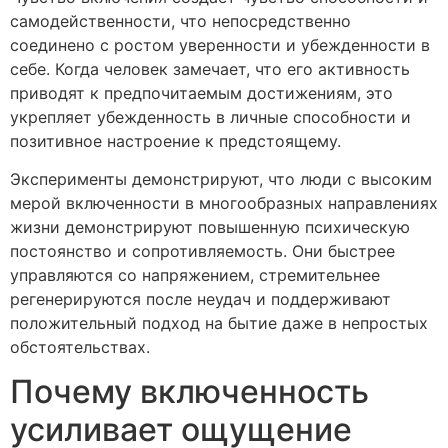
самодейственности, что непосредственно
соединено с ростом уверенности и убежденности в
себе. Когда человек замечает, что его активность
приводят к предпочитаемым достижениям, это
укрепляет убежденность в личные способности и
позитивное настроение к предстоящему.
Эксперименты демонстрируют, что люди с высоким
мерой включенности в многообразных направлениях
жизни демонстрируют повышенную психическую
постоянство и сопротивляемость. Они быстрее
управляются со напряжением, стремительнее
регенерируются после неудач и поддерживают
положительный подход на бытие даже в непростых
обстоятельствах.
Почему включенность
усиливает ощущение