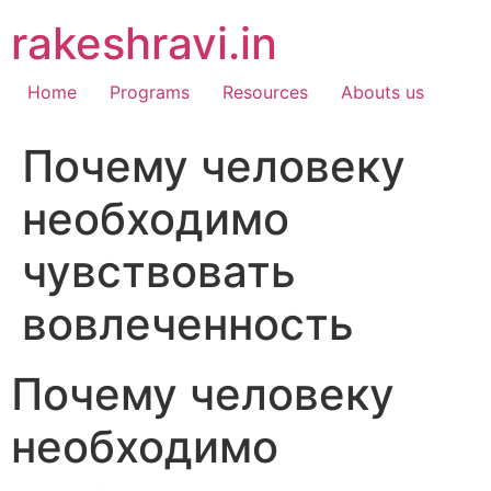
Skip
rakeshravi.in
to
content
Home
Programs
Resources
Abouts us
Почему человеку
необходимо
чувствовать
вовлеченность
Почему человеку
необходимо