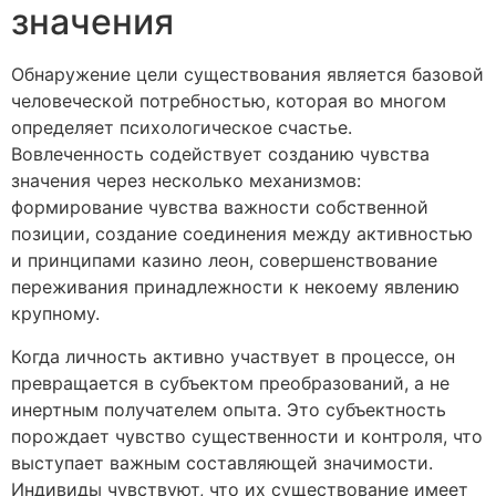
значения
Обнаружение цели существования является базовой
человеческой потребностью, которая во многом
определяет психологическое счастье.
Вовлеченность содействует созданию чувства
значения через несколько механизмов:
формирование чувства важности собственной
позиции, создание соединения между активностью
и принципами казино леон, совершенствование
переживания принадлежности к некоему явлению
крупному.
Когда личность активно участвует в процессе, он
превращается в субъектом преобразований, а не
инертным получателем опыта. Это субъектность
порождает чувство существенности и контроля, что
выступает важным составляющей значимости.
Индивиды чувствуют, что их существование имеет