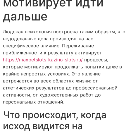
мотивирует идти
дальше
Людская психология построена таким образом, что
недоделанные дела производят на нас
специфическое влияние. Переживание
приближенности к результату активирует
https://maxbetslots-kazino-slots.ru/
процессы,
которые мотивируют продолжать попытки даже в
крайне непростых условиях. Это явление
встречается во всех областях жизни: от
атлетических результатов до профессиональной
активности, от художественных работ до
персональных отношений.
Что происходит, когда
исход видится на