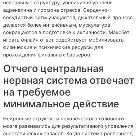
невральную структуру, увеличивая уровень
адреналина и гормона стресса. Сердечно-
сосудистый ритм учащается, дыхательный процесс
делается более интенсивным, мускулатура
сокращаются в подготовке к активности. Максбет
играть онлайн ответ содействует мобилизовать
физические и психические ресурсы для
прохождения финальных барьеров.
Отчего центральная
нервная система отвечает
на требуемое
минимальное действие
Нейронные структуры человеческого головного
мозга развивались для результативного управления
энергетических запасов. Когда система распознает,