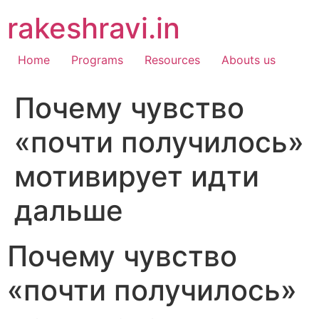
Skip
rakeshravi.in
to
content
Home
Programs
Resources
Abouts us
Почему чувство
«почти получилось»
мотивирует идти
дальше
Почему чувство
«почти получилось»