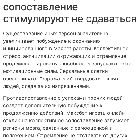
сопоставление
стимулируют не сдаваться
Существование иных персон значительно
увеличивает побуждение к окончанию
инициированного в Maxbet работы. Коллективное
стресс, антиципации окружающих и стремление
продемонстрировать способность запускают extra
мотивационные силы. Зеркальные клетки
обеспечивают “заражаться” твердостью иных
людей, следя за их напряжениями.
Противопоставление с успехами прочих людей
создает дополнительную побуждение к
продолжению действий. Максбет играть онлайн
отклик на коллективное сопоставление запускает
регионы мозга, связанные с самооценкой и
положением. Стремление не отставать от других