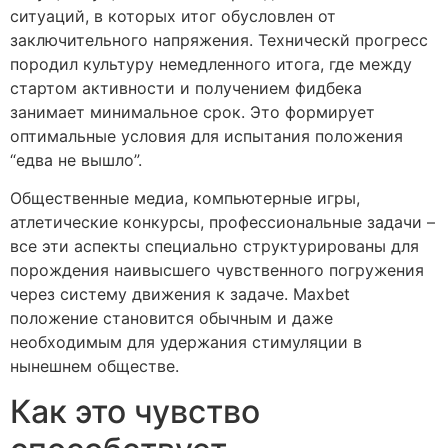
ситуаций, в которых итог обусловлен от
заключительного напряжения. Техническй прогресс
породил культуру немедленного итога, где между
стартом активности и получением фидбека
занимает минимальное срок. Это формирует
оптимальные условия для испытания положения
“едва не вышло”.
Общественные медиа, компьютерные игры,
атлетические конкурсы, профессиональные задачи –
все эти аспекты специально структурированы для
порождения наивысшего чувственного погружения
через систему движения к задаче. Maxbet
положение становится обычным и даже
необходимым для удержания стимуляции в
нынешнем обществе.
Как это чувство