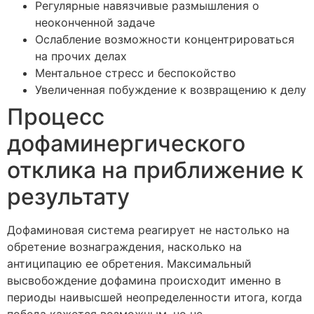
Регулярные навязчивые размышления о
неоконченной задаче
Ослабление возможности концентрироваться
на прочих делах
Ментальное стресс и беспокойство
Увеличенная побуждение к возвращению к делу
Процесс
дофаминергического
отклика на приближение к
результату
Дофаминовая система реагирует не настолько на
обретение вознаграждения, насколько на
антиципацию ее обретения. Максимальный
высвобождение дофамина происходит именно в
периоды наивысшей неопределенности итога, когда
победа кажется возможным, но не