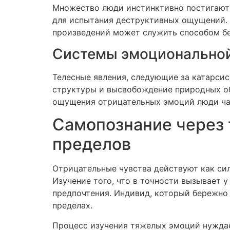
Множество люди инстинктивно постигают
для испытания деструктивных ощущений. 
произведений может служить способом бе
Системы эмоционально
Телесные явления, следующие за катарси
структуры и высвобождение природных о
ощущения отрицательных эмоций люди час
Самопознание через 
пределов
Отрицательные чувства действуют как си
Изучение того, что в точности вызывает у
предпочтения. Индивид, который бережно
пределах.
Процесс изучения тяжелых эмоций нуждае