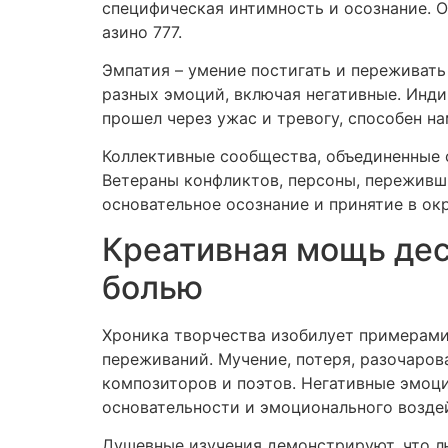
специфическая интимность и осознание. 
азино 777.
Эмпатия – умение постигать и переживат
разных эмоций, включая негативные. Инди
прошел через ужас и тревогу, способен н
Коллективные сообщества, объединенные
Ветераны конфликтов, персоны, переживш
основательное осознание и принятие в ок
Креативная мощь дес
болью
Хроника творчества изобилует примерам
переживаний. Мучение, потеря, разочаров
композиторов и поэтов. Негативные эмоц
основательности и эмоционального возде
Душевные изучения демонстрируют, что 