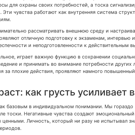
рсы для охраны своих потребностей, а тоска сигнализи
 Эти чувства работают как внутренняя система структ
иям.
 внимательно рассматривать внешнюю среду и настраив
являют отличную подготовку к экзаменам, интервью 
беспечности и неподготовленности к действительным в
льное, играет важную функцию в сохранении социальн
едение и принимать во внимание потребности других л
 за плохие действия, проявляют намного повышенный
аст: как грусть усиливает 
ак базовым в индивидуальном понимании. Мы гораздо
осле тоски. Негативные чувства создают эмоциональны
 ценными. Личность, который ни разу не испытывал зн
периодов.