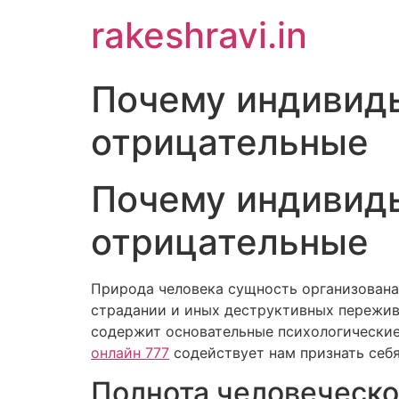
Skip
rakeshravi.in
to
content
Почему индивид
отрицательные
Почему индивид
отрицательные
Природа человека сущность организована 
страдании и иных деструктивных пережив
содержит основательные психологически
онлайн 777
содействует нам признать себя
Полнота человеческо