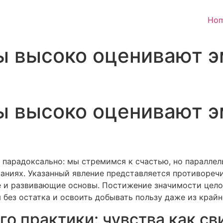
Ho
ы высоко оценивают э
ы высоко оценивают э
парадоксально: мы стремимся к счастью, но параллел
аниях. Указанный явление представляется противореч
е и развивающие основы. Постижение значимости цело
 без остатка и освоить добывать пользу даже из крайн
го практики: чувства как с