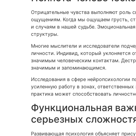
Отрицательные чувства выполняют роль 
ощущениям. Когда мы ощущаем грусть, ст
и случаям в нашей судьбе. Эмоциональна
структуры.
Многие мыслители и исследователи подче
личности. Индивид, который уклоняется о
значимым человеческим контактам. Дестру
значимым и запоминающимся.
Исследования в сфере нейропсихологии п
усиленную работу в зонах, ответственных
практика может способствовать личностн
Функциональная важн
серьезных сложност
Развивающая психология объясняет прису