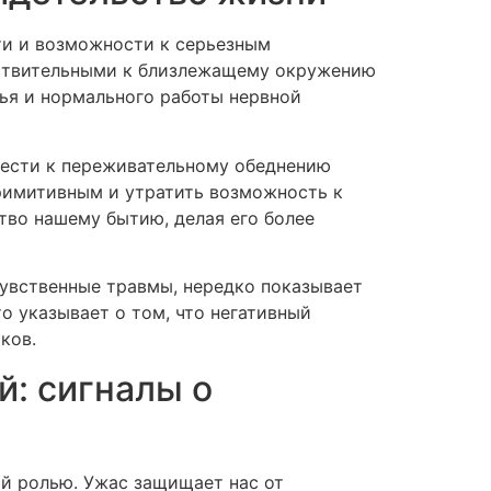
ти и возможности к серьезным
увствительными к близлежащему окружению
ья и нормального работы нервной
вести к переживательному обеднению
примитивным и утратить возможность к
тво нашему бытию, делая его более
чувственные травмы, нередко показывает
о указывает о том, что негативный
ков.
: сигналы о
й ролью. Ужас защищает нас от