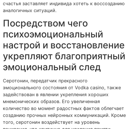
счастья заставляет индивида хотеть к воссозданию
аналогичных ситуаций.
Посредством чего
психоэмоциональный
настрой и восстановление
укрепляют благоприятный
эмоциональный след
Серотонин, передатчик прекрасного
эмоционального состояния от Vodka casino, также
задействован в явлении укрепления хороших
мнемонических образов. Его увеличенная
количество во момент радостных фактов облегчает
созданию прочных нейронных коммуникаций. Кроме
того, серотонин воздействует на уровень