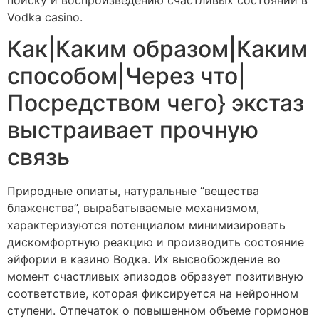
Vodka casino.
Как|Каким образом|Каким
способом|Через что|
Посредством чего} экстаз
выстраивает прочную
связь
Природные опиаты, натуральные “вещества
блаженства”, вырабатываемые механизмом,
характеризуются потенциалом минимизировать
дискомфортную реакцию и производить состояние
эйфории в казино Водка. Их высвобождение во
момент счастливых эпизодов образует позитивную
соответствие, которая фиксируется на нейронном
ступени. Отпечаток о повышенном объеме гормонов