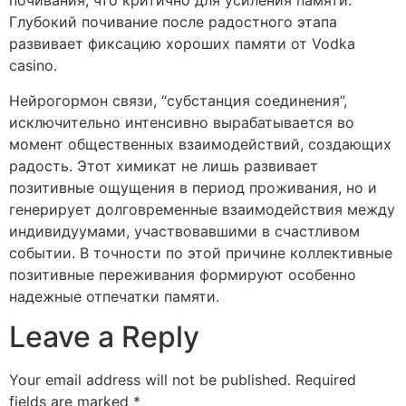
почивания, что критично для усиления памяти.
Глубокий почивание после радостного этапа
развивает фиксацию хороших памяти от Vodka
casino.
Нейрогормон связи, “субстанция соединения”,
исключительно интенсивно вырабатывается во
момент общественных взаимодействий, создающих
радость. Этот химикат не лишь развивает
позитивные ощущения в период проживания, но и
генерирует долговременные взаимодействия между
индивидуумами, участвовавшими в счастливом
событии. В точности по этой причине коллективные
позитивные переживания формируют особенно
надежные отпечатки памяти.
Leave a Reply
Your email address will not be published.
Required
fields are marked
*