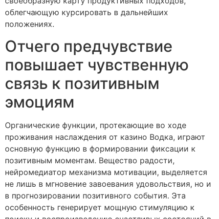
своеобразную карту продуктивных подходов,
облегчающую курсировать в дальнейших
положениях.
Отчего предчувствие
повышает чувственную
связь к позитивным
эмоциям
Органические функции, протекающие во ходе
проживания наслаждения от казино Водка, играют
основную функцию в формировании фиксации к
позитивным моментам. Вещество радости,
нейромедиатор механизма мотивации, выделяется
не лишь в мгновение завоевания удовольствия, но и
в прогнозировании позитивного события. Эта
особенность генерирует мощную стимуляцию к
поиску и воспроизведению счастливых состояний в