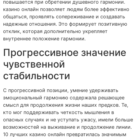
повышается при обретении душевного гармонии.
казино онлайн позволяет людям более эффективно
общаться, проявлять сопереживание и создавать
надежные отношения. Это формирует позитивную
отклик, которая дополнительно укрепляет
внутреннее положение гармонии.
Прогрессивное значение
чувственной
стабильности
С прогрессивной позиции, умение удерживать
эмоциональный гармонию содержала решающее
смысл для продолжения жизни наших предков. Те,
кто мог поддерживать четкость мышления в
опасных случаях и не уступать ужасу, имели больше
возможностей на выживание и продолжение линии.
10 лучших казино онлайн превратилась значимым