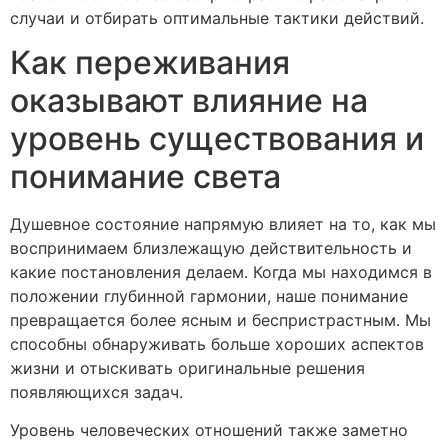
случаи и отбирать оптимальные тактики действий.
Как переживания
оказывают влияние на
уровень существования и
понимание света
Душевное состояние напрямую влияет на то, как мы
воспринимаем близлежащую действительность и
какие постановления делаем. Когда мы находимся в
положении глубинной гармонии, наше понимание
превращается более ясным и беспристрастным. Мы
способны обнаруживать больше хороших аспектов
жизни и отыскивать оригинальные решения
появляющихся задач.
Уровень человеческих отношений также заметно