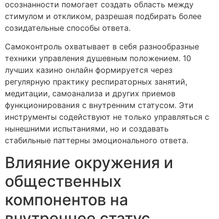
осознанности помогает создать область между
стимулом и откликом, разрешая подбирать более
созидательные способы ответа.
Самоконтроль охватывает в себя разнообразные
техники управления душевным положением. 10
лучших казино онлайн формируется через
регулярную практику респираторных занятий,
медитации, самоанализа и других приемов
функционирования с внутренним статусом. Эти
инструменты содействуют не только управляться с
нынешними испытаниями, но и создавать
стабильные паттерны эмоционального ответа.
Влияние окружения и
общественных
компонентов на
внутреннее статус