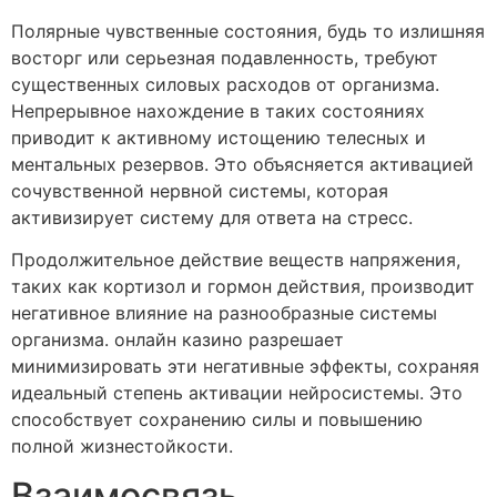
Полярные чувственные состояния, будь то излишняя
восторг или серьезная подавленность, требуют
существенных силовых расходов от организма.
Непрерывное нахождение в таких состояниях
приводит к активному истощению телесных и
ментальных резервов. Это объясняется активацией
сочувственной нервной системы, которая
активизирует систему для ответа на стресс.
Продолжительное действие веществ напряжения,
таких как кортизол и гормон действия, производит
негативное влияние на разнообразные системы
организма. онлайн казино разрешает
минимизировать эти негативные эффекты, сохраняя
идеальный степень активации нейросистемы. Это
способствует сохранению силы и повышению
полной жизнестойкости.
Взаимосвязь