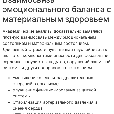
эмоционального баланса с
материальным здоровьем
Академические анализы доказательно выявляют
плотную взаимосвязь между эмоциональным
состоянием и материальным состоянием.
Длительный стресс и чувственная неустойчивость
являются компонентами опасности для образования
сердечно-сосудистых недугов, нарушений защитной
системы и других вопросов со состоянием.
Уменьшение степени раздражительных
операций в организме
Улучшение функционирования защитной
системы
Стабилизация артериального давления и
биения сердца