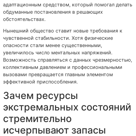
адаптационным средством, который помогал делать
обдуманные постановления в решающих
обстоятельствах.
Нынешний общество ставит новые требования к
чувственной стабильности. Хотя физические
опасности стали менее существенными,
увеличилось число ментальных напряжений.
Возможность справляться с данных чрезмерностью,
коллективным давлением и профессиональными
вызовами превращается главным элементом
эффективной приспособления.
Зачем ресурсы
экстремальных состояний
стремительно
исчерпывают запасы