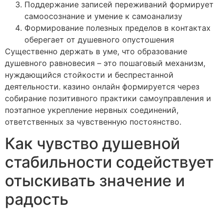
Поддержание записей переживаний формирует
самоосознание и умение к самоанализу
Формирование полезных пределов в контактах
оберегает от душевного опустошения
Существенно держать в уме, что образование
душевного равновесия – это пошаговый механизм,
нуждающийся стойкости и беспрестанной
деятельности. казино онлайн формируется через
собирание позитивного практики самоуправления и
поэтапное укрепление нервных соединений,
ответственных за чувственную постоянство.
Как чувство душевной
стабильности содействует
отыскивать значение и
радость