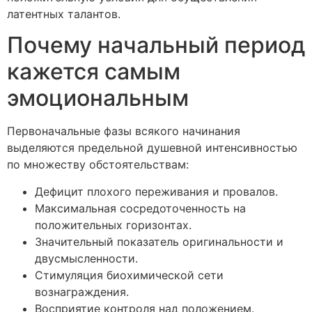
латентных талантов.
Почему начальный период
кажется самым
эмоциональным
Первоначальные фазы всякого начинания
выделяются предельной душевной интенсивностью
по множеству обстоятельствам:
Дефицит плохого переживания и провалов.
Максимальная сосредоточенность на
положительных горизонтах.
Значительный показатель оригинальности и
двусмысленности.
Стимуляция биохимической сети
вознаграждения.
Восприятие контроля над положением.