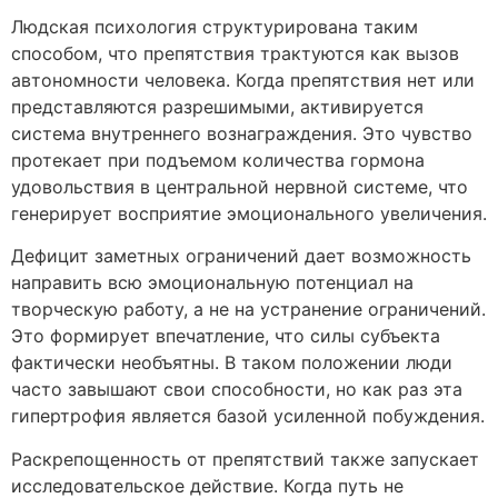
Людская психология структурирована таким
способом, что препятствия трактуются как вызов
автономности человека. Когда препятствия нет или
представляются разрешимыми, активируется
система внутреннего вознаграждения. Это чувство
протекает при подъемом количества гормона
удовольствия в центральной нервной системе, что
генерирует восприятие эмоционального увеличения.
Дефицит заметных ограничений дает возможность
направить всю эмоциональную потенциал на
творческую работу, а не на устранение ограничений.
Это формирует впечатление, что силы субъекта
фактически необъятны. В таком положении люди
часто завышают свои способности, но как раз эта
гипертрофия является базой усиленной побуждения.
Раскрепощенность от препятствий также запускает
исследовательское действие. Когда путь не