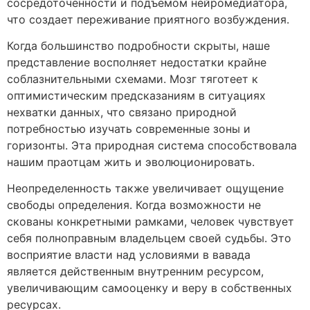
сосредоточенности и подъемом нейромедиатора,
что создает переживание приятного возбуждения.
Когда большинство подробности скрыты, наше
представление восполняет недостатки крайне
соблазнительными схемами. Мозг тяготеет к
оптимистическим предсказаниям в ситуациях
нехватки данных, что связано природной
потребностью изучать современные зоны и
горизонты. Эта природная система способствовала
нашим праотцам жить и эволюционировать.
Неопределенность также увеличивает ощущение
свободы определения. Когда возможности не
скованы конкретными рамками, человек чувствует
себя полноправным владельцем своей судьбы. Это
восприятие власти над условиями в вавада
является действенным внутренним ресурсом,
увеличивающим самооценку и веру в собственных
ресурсах.