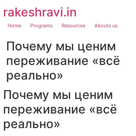
Skip
rakeshravi.in
to
content
Home
Programs
Resources
Abouts us
Почему мы ценим
переживание «всё
реально»
Почему мы ценим
переживание «всё
реально»