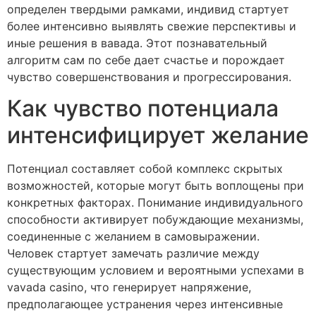
определен твердыми рамками, индивид стартует
более интенсивно выявлять свежие перспективы и
иные решения в вавада. Этот познавательный
алгоритм сам по себе дает счастье и порождает
чувство совершенствования и прогрессирования.
Как чувство потенциала
интенсифицирует желание
Потенциал составляет собой комплекс скрытых
возможностей, которые могут быть воплощены при
конкретных факторах. Понимание индивидуального
способности активирует побуждающие механизмы,
соединенные с желанием в самовыражении.
Человек стартует замечать различие между
существующим условием и вероятными успехами в
vavada casino, что генерирует напряжение,
предполагающее устранения через интенсивные