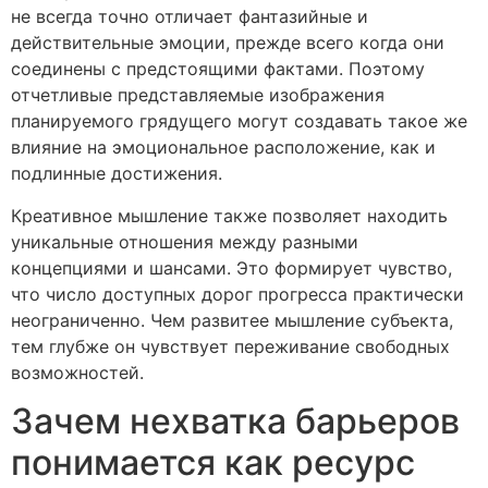
не всегда точно отличает фантазийные и
действительные эмоции, прежде всего когда они
соединены с предстоящими фактами. Поэтому
отчетливые представляемые изображения
планируемого грядущего могут создавать такое же
влияние на эмоциональное расположение, как и
подлинные достижения.
Креативное мышление также позволяет находить
уникальные отношения между разными
концепциями и шансами. Это формирует чувство,
что число доступных дорог прогресса практически
неограниченно. Чем развитее мышление субъекта,
тем глубже он чувствует переживание свободных
возможностей.
Зачем нехватка барьеров
понимается как ресурс