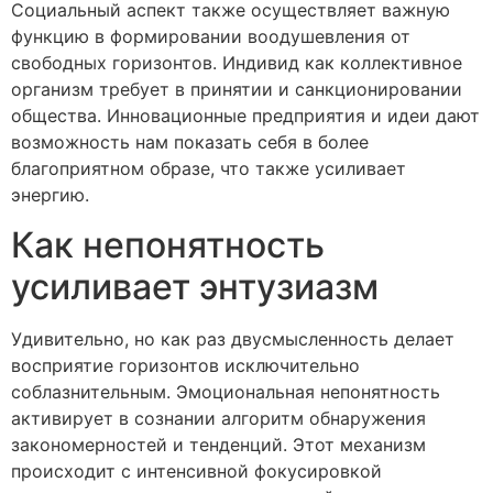
Социальный аспект также осуществляет важную
функцию в формировании воодушевления от
свободных горизонтов. Индивид как коллективное
организм требует в принятии и санкционировании
общества. Инновационные предприятия и идеи дают
возможность нам показать себя в более
благоприятном образе, что также усиливает
энергию.
Как непонятность
усиливает энтузиазм
Удивительно, но как раз двусмысленность делает
восприятие горизонтов исключительно
соблазнительным. Эмоциональная непонятность
активирует в сознании алгоритм обнаружения
закономерностей и тенденций. Этот механизм
происходит с интенсивной фокусировкой