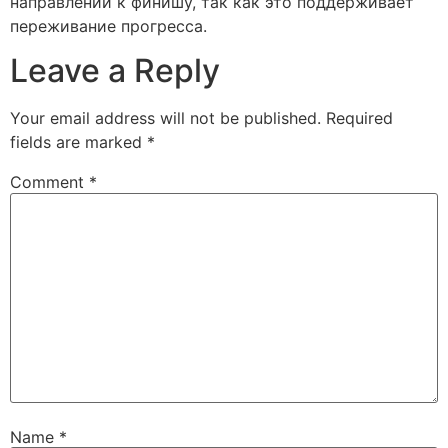
направлении к финишу, так как это поддерживает
переживание прогресса.
Leave a Reply
Your email address will not be published.
Required
fields are marked
*
Comment
*
Name
*