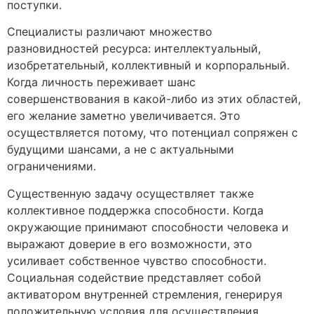
поступки.
Специалисты различают множество
разновидностей ресурса: интеллектуальный,
изобретательный, коллективный и корпоральный.
Когда личность переживает шанс
совершенствования в какой-либо из этих областей,
его желание заметно увеличивается. Это
осуществляется потому, что потенциал сопряжен с
будущими шансами, а не с актуальными
ограничениями.
Существенную задачу осуществляет также
коллективное поддержка способности. Когда
окружающие принимают способности человека и
выражают доверие в его возможности, это
усиливает собственное чувство способности.
Социальная содействие представляет собой
активатором внутренней стремления, генерируя
положительную условия для осуществления