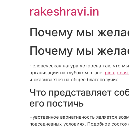
Skip
rakeshravi.in
to
content
Почему мы жела
Почему мы жела
Человеческая натура устроена так, что м
организации на глубоком этапе.
pin up cas
и сказывается на общее благополучие.
Что представляет со
его постичь
Чувственное вариативность является воз
повседневных условиях. Подобное состоян