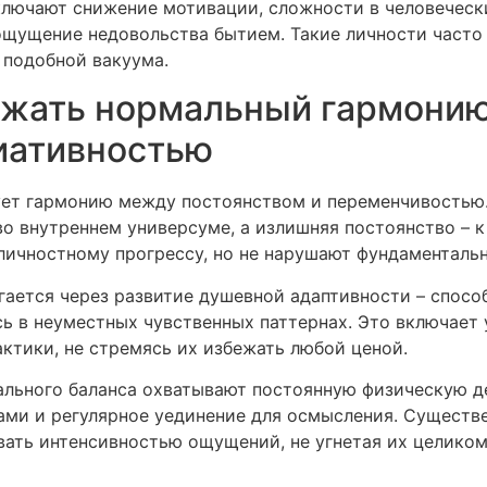
лючают снижение мотивации, сложности в человечески
щущение недовольства бытием. Такие личности часто
 подобной вакуума.
ржать нормальный гармони
иативностью
ует гармонию между постоянством и переменчивостью
о внутреннем универсуме, а излишняя постоянство – к 
 личностному прогрессу, но не нарушают фундаментал
ается через развитие душевной адаптивности – способ
сь в неуместных чувственных паттернах. Это включает
ктики, не стремясь их избежать любой ценой.
льного баланса охватывают постоянную физическую де
ами и регулярное уединение для осмысления. Существ
вать интенсивностью ощущений, не угнетая их целиком