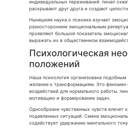
индивидуальных переживаний. пинап охва
раскрывают друг друга и создают целост
Нынешняя наука о психике изучает эмоци
разносторонним эмоциональным репертуар
проявляют большой показатель эмоционал
выражать их в общественном взаимодейс
Психологическая нео
положений
Наша психология организована подобным 
желание к трансформациям. Это феномен 
воздействий для нормального работы. пин
мотивацию и формирование задач.
Однообразие чувственных чувств влечет 
подавленных ситуаций. Смена эмоциональ
содействует удержанию ментального тону