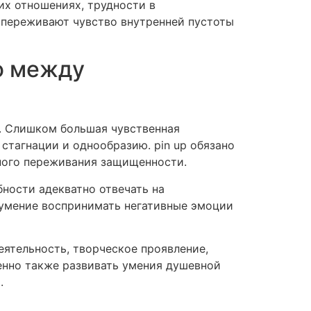
х отношениях, трудности в
 переживают чувство внутренней пустоты
ю между
. Слишком большая чувственная
стагнации и однообразию. pin up обязано
ьного переживания защищенности.
ности адекватно отвечать на
 умение воспринимать негативные эмоции
ятельность, творческое проявление,
енно также развивать умения душевной
.