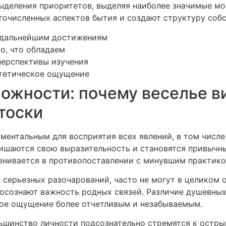
деления приоритетов, выделяя наиболее значимые мо
гочисленных аспектов бытия и создают структуру собс
 дальнейшим достижениям
о, что обладаем
перспективы изучения
стетическое ощущение
ожности: почему веселье в
тоски
аментальным для восприятия всех явлений, в том чис
ишаются свою выразительность и становятся привычны
енивается в противопоставлении с минувшим практико
 серьезных разочарований, часто не могут в целиком 
не осознают важность родных связей. Различие душевн
бое ощущение более отчетливым и незабываемым.
ьшинство личности подсознательно стремятся к остр