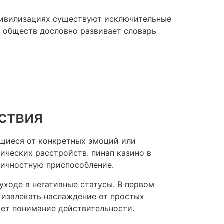
 цивилизациях существуют исключительные
и обществ дословно развивает словарь
ствия
щиеся от конкретных эмоций или
ических расстройств. пинап казино в
личностную приспособление.
уходе в негативные статусы. В первом
 извлекать наслаждение от простых
ет понимание действительности.