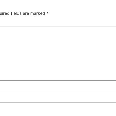
uired fields are marked
*