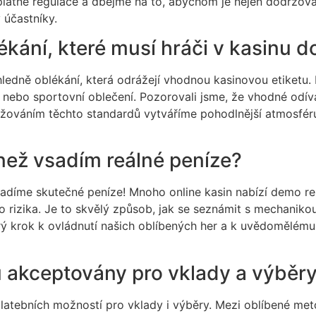
atné regulace a dbejme na to, abychom je nejen dodržovali
 účastníky.
blékání, které musí hráči v kasinu 
ledně oblékání, která odrážejí vhodnou kasinovou etiketu. N
ly nebo sportovní oblečení. Pozorovali jsme, že vhodné odívá
ržováním těchto standardů vytváříme pohodlnější atmosféru
než vsadím reálné peníze?
adíme skutečné peníze! Mnoho online kasin nabízí demo 
 rizika. Je to skvělý způsob, jak se seznámit s mechanikou 
rý krok k ovládnutí našich oblíbených her a k uvědomělému
u akceptovány pro vklady a výběr
atebních možností pro vklady i výběry. Mezi oblíbené metod