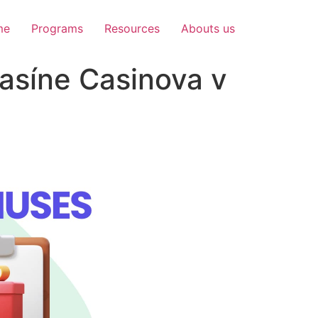
me
Programs
Resources
Abouts us
kasíne Casinova v