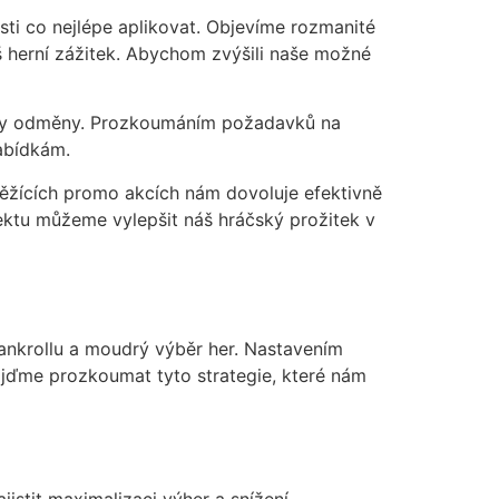
ti co nejlépe aplikovat. Objevíme rozmanité
áš herní zážitek. Abychom zvýšili naše možné
chny odměny. Prozkoumáním požadavků na
abídkám.
běžících promo akcích nám dovoluje efektivně
ektu můžeme vylepšit náš hráčský prožitek v
bankrollu a moudrý výběr her. Nastavením
ojďme prozkoumat tyto strategie, které nám