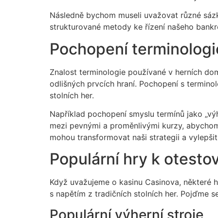
Následně bychom museli uvažovat různé sázko
strukturované metody ke řízení našeho bankro
Pochopení terminologi
Znalost terminologie používané v herních d
odlišných prvcích hraní. Pochopení s termino
stolních her.
Například pochopení smyslu termínů jako „výh
mezi pevnými a proměnlivými kurzy, abychom p
mohou transformovat naši strategii a vylepšit 
Populární hry k otesto
Když uvažujeme o kasinu Casinova, některé h
s napětím z tradičních stolních her. Pojďme se
Populární výherní stroje