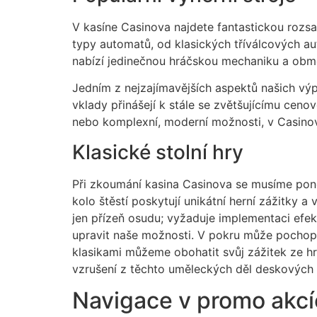
V kasíne Casinova najdete fantastickou rozsa
typy automatů, od klasických tříválcových a
nabízí jedinečnou hráčskou mechaniku a obměn
Jedním z nejzajímavějších aspektů našich výp
vklady přinášejí k stále se zvětšujícímu cen
nebo komplexní, moderní možnosti, v Casinov
Klasické stolní hry
Při zkoumání kasina Casinova se musíme ponoř
kolo štěstí poskytují unikátní herní zážitky a
jen přízeň osudu; vyžaduje implementaci efek
upravit naše možnosti. V pokru může pochope
klasikami můžeme obohatit svůj zážitek ze hr
vzrušení z těchto uměleckých děl deskových 
Navigace v promo akc