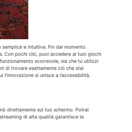
e semplice e intuitiva. Fin dal momento
za. Con pochi clic, puoi accedere ai tuoi giochi
 funzionamento scorrevole, sia che tu utilizzi
ti di trovare esattamente ciò che stai
 l’innovazione si unisce a l’accessibilità,
inò direttamente sul tuo schermo. Potrai
treaming di alta qualità garantisce la