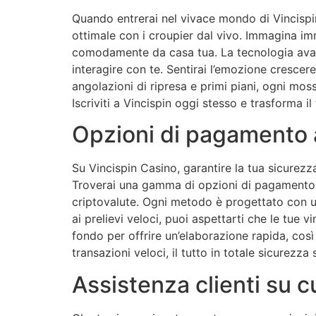
Quando entrerai nel vivace mondo di Vincispin 
ottimale con i croupier dal vivo. Immagina im
comodamente da casa tua. La tecnologia avanza
interagire con te. Sentirai l’emozione cresce
angolazioni di ripresa e primi piani, ogni mos
Iscriviti a Vincispin oggi stesso e trasforma i
Opzioni di pagamento af
Su Vincispin Casino, garantire la tua sicurezz
Troverai una gamma di opzioni di pagamento pro
criptovalute. Ogni metodo è progettato con una 
ai prelievi veloci, puoi aspettarti che le tue
fondo per offrire un’elaborazione rapida, così
transazioni veloci, il tutto in totale sicurezza
Assistenza clienti su c