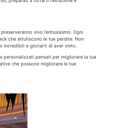
i, preparati a tuffarti nell’azione e
e preserveranno vivo l’entusiasmo. Ogni
back che attutiscono le tue perdite. Non
incredibili e gloriarti di aver vinto.
s personalizzati pensati per migliorare la tua
vative che possono migliorare le tue