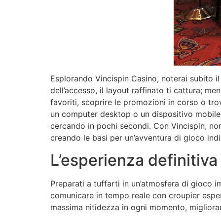
Esplorando Vincispin Casino, noterai subito il
dell’accesso, il layout raffinato ti cattura; m
favoriti, scoprire le promozioni in corso o tr
un computer desktop o un dispositivo mobile. I
cercando in pochi secondi. Con Vincispin, non ti
creando le basi per un’avventura di gioco indim
L’esperienza definitiva
Preparati a tuffarti in un’atmosfera di gioco
comunicare in tempo reale con croupier espert
massima nitidezza in ogni momento, miglioran