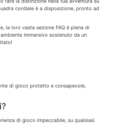
ò fare la distinzione nella tua avventura su
 squadra cordiale è a disposizione, pronto ad
re, la loro vasta sezione FAQ è piena di
 un ambiente immersivo sostenuto da un
itato!
ente di gioco protetto e consapevole,
i?
erienza di gioco impeccabile, su qualsiasi