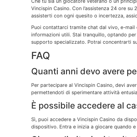
Che tu sia un giocatore veterano o un principia
Vincispin Casino. Con l’assistenza 24 ore su 24
assisterti con ogni quesito o incertezza, assi
Puoi contattarci tramite chat dal vivo, e-mail 
informazioni utili. Stai tranquillo, optando 
supporto specializzato. Potrai concentrarti su 
FAQ
Quanti anni devo avere pe
Per partecipare al Vincispin Casino, devi ave
permettendoti di sperimentare attività entusi
È possibile accedere al ca
Sì, puoi accedere a Vincispin Casino da dispos
dispositivo. Entra e inizia a giocare quando e