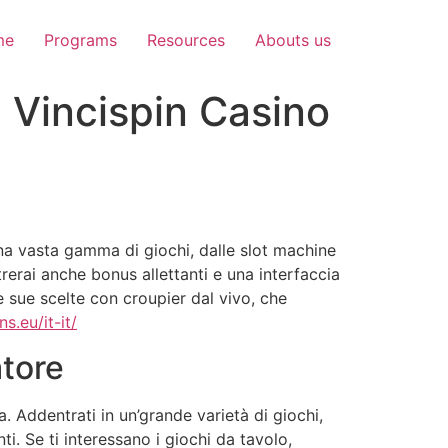
me
Programs
Resources
Abouts us
? Vincispin Casino
una vasta gamma di giochi, dalle slot machine
rerai anche bonus allettanti e una interfaccia
 sue scelte con croupier dal vivo, che
ns.eu/it-it/
atore
. Addentrati in un’grande varietà di giochi,
ti. Se ti interessano i giochi da tavolo,