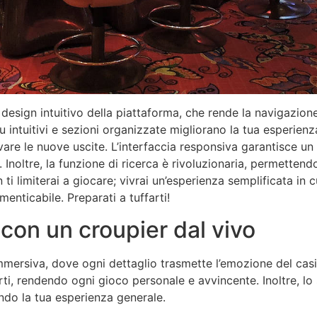
 design intuitivo della piattaforma, che rende la navigazion
enu intuitivi e sezioni organizzate migliorano la tua esperien
ovare le nuove uscite. L’interfaccia responsiva garantisce un
noltre, la funzione di ricerca è rivoluzionaria, permettendo
 limiterai a giocare; vivrai un’esperienza semplificata in cui
enticabile. Preparati a tuffarti!
 con un croupier dal vivo
 immersiva, dove ogni dettaglio trasmette l’emozione del cas
i, rendendo ogni gioco personale e avvincente. Inoltre, lo s
do la tua esperienza generale.