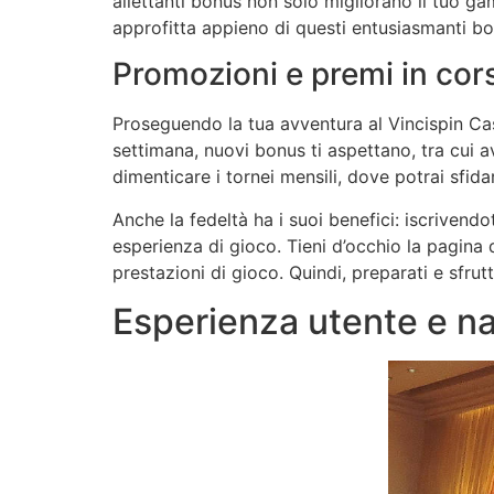
allettanti bonus non solo migliorano il tuo gam
approfitta appieno di questi entusiasmanti 
Promozioni e premi in cor
Proseguendo la tua avventura al Vincispin Cas
settimana, nuovi bonus ti aspettano, tra cui av
dimenticare i tornei mensili, dove potrai sfidar
Anche la fedeltà ha i suoi benefici: iscrivend
esperienza di gioco. Tieni d’occhio la pagina
prestazioni di gioco. Quindi, preparati e sfrut
Esperienza utente e na