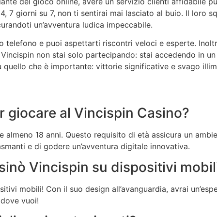
nte del gioco online, avere un servizio clienti affidabile pu
, 7 giorni su 7, non ti sentirai mai lasciato al buio. Il loro
curandoti un’avventura ludica impeccabile.
o telefono e puoi aspettarti riscontri veloci e esperte. Inolt
per Vincispin non stai solo partecipando: stai accedendo in
quello che è importante: vittorie significative e svago illim
r giocare al Vincispin Casino?
re almeno 18 anni. Questo requisito di età assicura un ambi
asmanti e di godere un’avventura digitale innovativa.
sinò Vincispin su dispositivi mobil
itivi mobili! Con il suo design all’avanguardia, avrai un’esp
 dove vuoi!