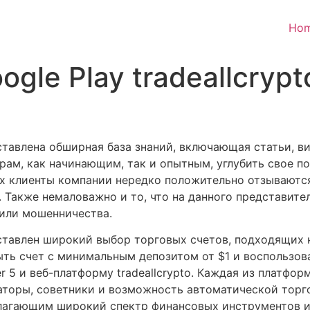
Ho
le Play tradeallcrypto
дставлена обширная база знаний, включающая статьи, 
рам, как начинающим, так и опытным, углубить свое п
ях клиенты компании нередко положительно отзываются
 Также немаловажно и то, что на данного представите
или мошенничества.
дставлен широкий выбор торговых счетов, подходящих 
ть счет с минимальным депозитом от $1 и воспользов
er 5 и веб-платформу tradeallcrypto. Каждая из платфо
аторы, советники и возможность автоматической торгов
лагающим широкий спектр финансовых инструментов и 