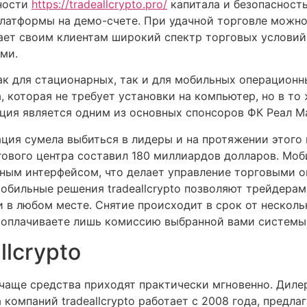
нности
https://tradeallcrypto.pro/
капитала и безопасность
латформы на демо-счете. При удачной торговле можно
лагает своим клиентам широкий спектр торговых услов
ми.
ак для стационарных, так и для мобильных операционн
, которая не требует установки на компьютер, но в то
ция является одним из основных спонсоров ФК Реал М
ация сумела выбиться в лидеры и на протяжении этог
нгового центра составил 180 миллиардов долларов. Моб
тным интерфейсом, что делает управление торговыми
обильные решения tradeallcrypto позволяют трейдерам
и в любом месте. Снятие происходит в срок от несколь
ь оплачиваете лишь комиссию выбранной вами системы
llcrypto
о чаще средства приходят практически мгновенно. Диле
 компаний tradeallcrypto работает с 2008 года, предла