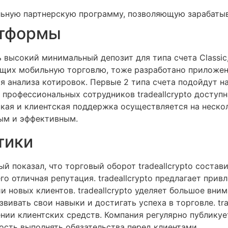
тельную партнерскую программу, позволяющую зарабатыв
атформы
высокий минимальный депозит для типа счета Classic
ющих мобильную торговлю, тоже разработано приложени
я анализа котировок. Первые 2 типа счета подойдут 
профессиональных сотрудников tradeallcrypto доступн
еская и клиентская поддержка осуществляется на неско
ым и эффективным.
тики
рый показал, что торговый оборот tradeallcrypto соста
его отличная репутация. tradeallcrypto предлагает при
 новых клиентов. tradeallcrypto уделяет большое вн
вивать свои навыки и достигать успеха в торговле. tr
нии клиентских средств. Компания регулярно публику
ость выполнять обязательства перед клиентами.