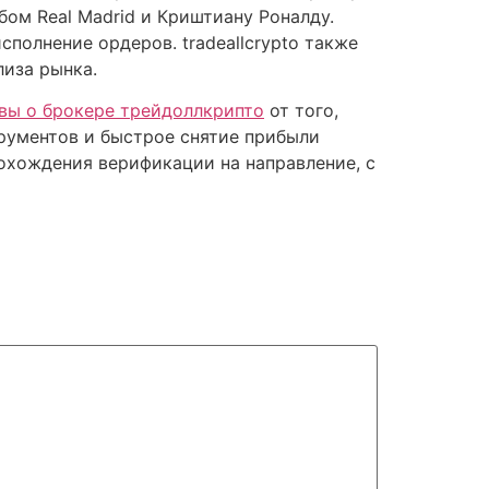
ом Real Madrid и Криштиану Роналду.
полнение ордеров. tradeallcrypto также
иза рынка.
вы о брокере трейдоллкрипто
от того,
рументов и быстрое снятие прибыли
охождения верификации на направление, с