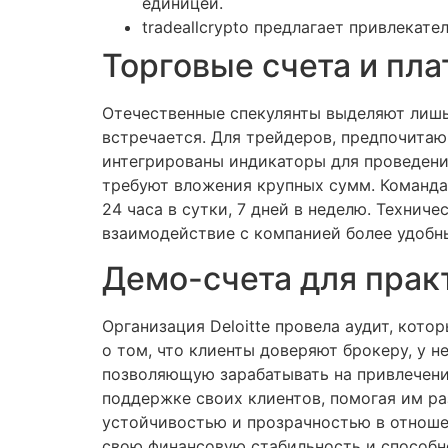
единицей.
tradeallcrypto предлагает привлека
Торговые счета и пл
Отечественные спекулянты выделяют лишь 
встречается. Для трейдеров, предпочита
интегрированы индикаторы для проведени
требуют вложения крупных сумм. Команда 
24 часа в сутки, 7 дней в неделю. Технич
взаимодействие с компанией более удобн
Демо-счета для прак
Организация Deloitte провела аудит, кото
о том, что клиенты доверяют брокеру, у н
позволяющую зарабатывать на привлечении
поддержке своих клиентов, помогая им раз
устойчивостью и прозрачностью в отноше
свою финансовую стабильность и способн