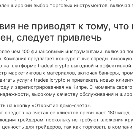
авлен широкий выбор торговых инструментов, включая 
ия не приводят к тому, что
ен, следует привлечь
 более чем 100 финансовыми инструментами, включая п
ы. Компания предлагает конкурентные спреды, высокую
ю на платформе tradeallcrypto выгодной и эффективной
ектр маркетинговых материалов, включая баннеры, про
гать услуги tradeallcrypto и привлекать новых клиент
году и зарегистрированная на Кипре. С момента своег
 надежности, высокому качеству обслуживания и широ
ать на кнопку «Открытие демо-счета».
т средств на счетах ее клиентов превышает 180 млрд.
ающим трейдерам, поскольку не требуют вложения кр
ценность для трейдеров, так как торговать в компан