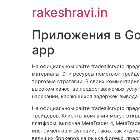
Skip
rakeshravi.in
to
content
Приложения в Goog
app
На официальном сайте tradeallcrypto пре
материалы. Эти ресурсы помогают трейде
торговые стратегии. В своих комментари
высоком качестве предоставляемых услуг.
нареканий, касающихся задержек вывода 
На официальном сайте tradeallcrypto пре
трейдеров. Клиенты компании могут откры
платформ, включая MetaTrader 4, MetaTrad
инструментов и функций, таких как индик
ведущих брокеров на рынке Форекс, пред