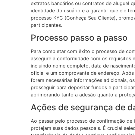
extratos bancários ou contratos de aluguel 
identidade do usuário e a garantir que ele te
processo KYC (Conheça Seu Cliente), promo
participantes.
Processo passo a passo
Para completar com êxito o processo de conf
assegure a conformidade com os requisitos n
incluindo nome completo, data de nasciment
oficial e um comprovante de endereço. Após 
forem necessárias informações adicionais, os
prosseguir para depositar fundos e participa
aprimorando tanto a adesão quanto a proteç
Ações de segurança de d
Ao passar pelo processo de confirmação de i
protejam suas dados pessoais. É crucial sel