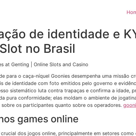
Ho
ação de identidade e K
lot no Brasil
dade para o caça-níquel Goonies desempenha uma missão c
éis de identidade com foto emitidos pelo governo e evidên
esso sistemático luta contra trapaças e confirma a idade,
da pura conformidade; elas moldam o ambiente de jogatina
 sobre os participantes quanto sobre os operadores.
gooni
nos games online
rucial dos jogos online, principalmente em setores como o