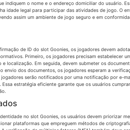
que indiquem o nome e o endereço domiciliar do usuário. E
nha idade legal para participar das atividades de jogo. O 
vendo assim um ambiente de jogo seguro e em conformida
irmação de ID do slot Goonies, os jogadores devem adotar
ormativos. Primeiro, os jogadores precisam estabelecer um
o e localização. Em seguida, devem submeter os document
o envio dos documentos, os jogadores esperam a verificaç
 jogadores serão notificados por uma notificação por e-ma
r. Essa estratégia eficiente garante que os usuários cumpr
ão.
ados
dentidade no slot Goonies, os usuários devem priorizar m
ecionar plataformas que empreguem métodos de criptografi