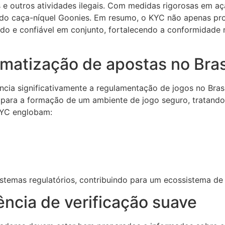
e outros atividades ilegais. Com medidas rigorosas em a
 do caça-níquel Goonies. Em resumo, o KYC não apenas pr
do e confiável em conjunto, fortalecendo a conformidade 
matização de apostas no Bras
ncia significativamente a regulamentação de jogos no Bras
l para a formação de um ambiente de jogo seguro, tratand
KYC englobam:
stemas regulatórios, contribuindo para um ecossistema de j
ncia de verificação suave