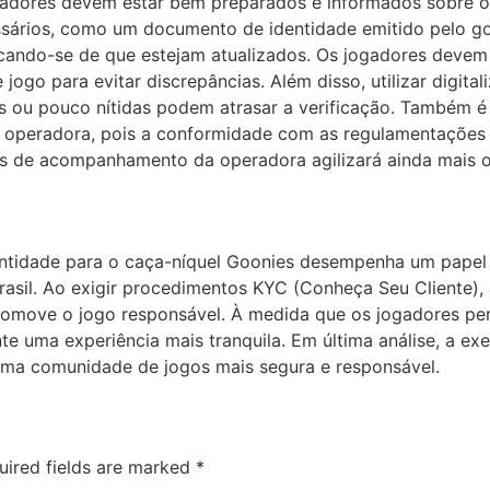
gadores devem estar bem preparados e informados sobre os
ssários, como um documento de identidade emitido pelo g
cando-se de que estejam atualizados. Os jogadores devem v
ogo para evitar discrepâncias. Além disso, utilizar digitali
 ou pouco nítidas podem atrasar a verificação. Também é a
a operadora, pois a conformidade com as regulamentações 
s de acompanhamento da operadora agilizará ainda mais o 
entidade para o caça-níquel Goonies desempenha um papel
 Brasil. Ao exigir procedimentos KYC (Conheça Seu Cliente
romove o jogo responsável. À medida que os jogadores per
te uma experiência mais tranquila. Em última análise, a e
uma comunidade de jogos mais segura e responsável.
uired fields are marked
*