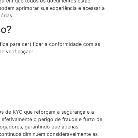
egurem que todos os documentos estão
 podem aprimorar sua experiência e acessar a
órias.
ão?
ica para certificar a conformidade com as
e verificação:
dos de KYC que reforçam a segurança e a
efetivamente o perigo de fraude e furto de
 jogadores, garantindo que apenas
 contínuos diminuem consideravelmente as