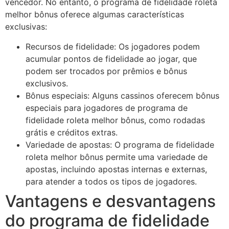
vencedor. No entanto, o programa de fidelidade roleta
melhor bônus oferece algumas características
exclusivas:
Recursos de fidelidade: Os jogadores podem
acumular pontos de fidelidade ao jogar, que
podem ser trocados por prêmios e bônus
exclusivos.
Bônus especiais: Alguns cassinos oferecem bônus
especiais para jogadores de programa de
fidelidade roleta melhor bônus, como rodadas
grátis e créditos extras.
Variedade de apostas: O programa de fidelidade
roleta melhor bônus permite uma variedade de
apostas, incluindo apostas internas e externas,
para atender a todos os tipos de jogadores.
Vantagens e desvantagens
do programa de fidelidade