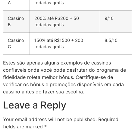
A
rodadas grátis
Cassino
200% até R$200 + 50
9/10
B
rodadas grátis
Cassino
150% até R$1500 + 200
8.5/10
C
rodadas grátis
Estes são apenas alguns exemplos de cassinos
confiáveis onde você pode desfrutar do programa de
fidelidade roleta melhor bônus. Certifique-se de
verificar os bônus e promoções disponíveis em cada
cassino antes de fazer sua escolha.
Leave a Reply
Your email address will not be published.
Required
fields are marked
*