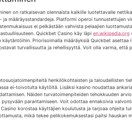
nen on ratkaisevan olennaista kaikille luotettavalle nettik
- ja määräysstandardeja. Platformi operoi tunnustettujen v
stenmukaisuus ei pelkästään vahvista pelaajien luottamus
astuullisuuteen. Quickbet Casino käy läpi
en.wikipedia.org
s
 käytäntöihin. Priorisoimalla määräyksiä Quickbet asettaa it
ostavat turvallisuutta ja rehellisyyttä. Voit olla varma, että
tosuojatoimenpiteitä henkilökohtaisten ja taloudellisten tie
jassa ei-toivotulta käytöltä. Lisäksi kasino noudattaa anka
dattamisen. Näiden turvatoimenpiteiden tehokkuuden arvioim
 pysyvään parantamiseen. Voit odottaa ennakoivia valvontaj
 Casino korostaa käyttäjien koulutusta ja tarjoaa ohjeita tu
uottamusta, mikä tekee pelikokemuksestasi paitsi hauskan 