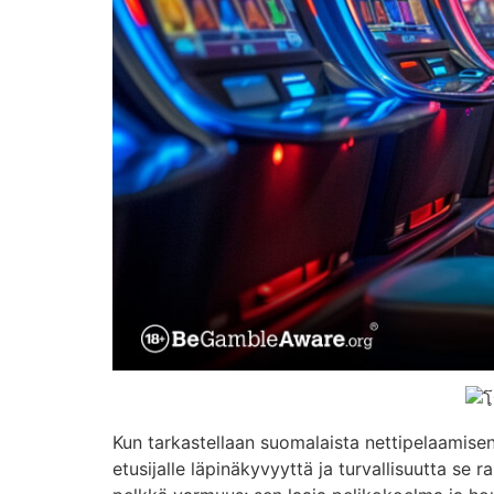
Kun tarkastellaan suomalaista nettipelaamis
etusijalle läpinäkyvyyttä ja turvallisuutta se 