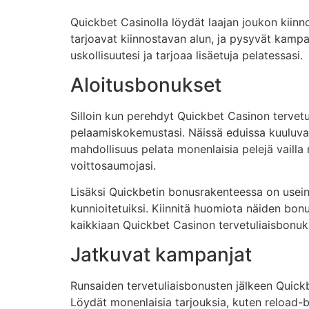
Quickbet Casinolla löydät laajan joukon kiinn
tarjoavat kiinnostavan alun, ja pysyvät kampan
uskollisuutesi ja tarjoaa lisäetuja pelatessasi.
Aloitusbonukset
Silloin kun perehdyt Quickbet Casinon tervet
pelaamiskokemustasi. Näissä eduissa kuuluvat t
mahdollisuus pelata monenlaisia pelejä vailla 
voittosaumojasi.
Lisäksi Quickbetin bonusrakenteessa on usein 
kunnioitetuiksi. Kiinnitä huomiota näiden bon
kaikkiaan Quickbet Casinon tervetuliaisbonuks
Jatkuvat kampanjat
Runsaiden tervetuliaisbonusten jälkeen Quickb
Löydät monenlaisia tarjouksia, kuten reload-bo