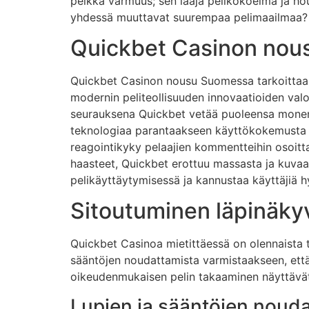
pelkkä varmuus; sen laaja pelikokoelma ja hou
yhdessä muuttavat suurempaa pelimaailmaa
Quickbet Casinon no
Quickbet Casinon nousu Suomessa tarkoittaa hu
modernin peliteollisuuden innovaatioiden val
seurauksena Quickbet vetää puoleensa monenlai
teknologiaa parantaakseen käyttökokemusta ja
reagointikyky pelaajien kommentteihin osoitt
haasteet, Quickbet erottuu massasta ja kuva
pelikäyttäytymisessä ja kannustaa käyttäji
Sitoutuminen läpinäkyv
Quickbet Casinoa mietittäessä on olennaista ta
sääntöjen noudattamista varmistaakseen, että 
oikeudenmukaisen pelin takaaminen näyttävät 
Lupien ja sääntöjen noud