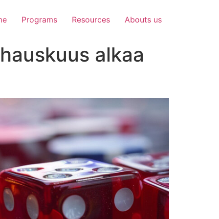
me
Programs
Resources
Abouts us
n hauskuus alkaa