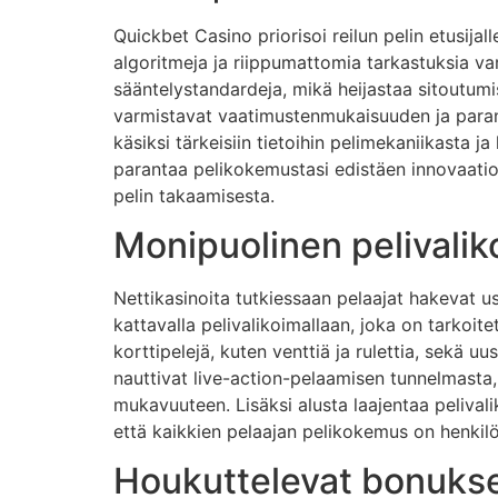
Quickbet Casino priorisoi reilun pelin etusija
algoritmeja ja riippumattomia tarkastuksia va
sääntelystandardeja, mikä heijastaa sitoutumi
varmistavat vaatimustenmukaisuuden ja paranta
käsiksi tärkeisiin tietoihin pelimekaniikasta 
parantaa pelikokemustasi edistäen innovaatioi
pelin takaamisesta.
Monipuolinen pelivaliko
Nettikasinoita tutkiessaan pelaajat hakevat u
kattavalla pelivalikoimallaan, joka on tarkoite
korttipelejä, kuten venttiä ja rulettia, sekä u
nauttivat live-action-pelaamisen tunnelmasta,
mukavuuteen. Lisäksi alusta laajentaa pelival
että kaikkien pelaajan pelikokemus on henkilö
Houkuttelevat bonukset