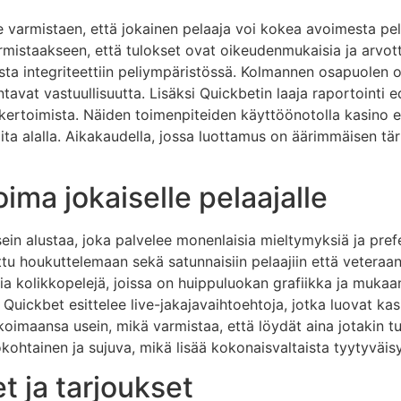
lle varmistaen, että jokainen pelaaja voi kokea avoimesta p
rmistaakseen, että tulokset ovat oikeudenmukaisia ja arvottu
sta integriteettiin peliympäristössä. Kolmannen osapuolen or
vat vastuullisuutta. Lisäksi Quickbetin laaja raportointi ed
ja kertoimista. Näiden toimenpiteiden käyttöönotolla kasino 
ta alalla. Aikakaudella, jossa luottamus on äärimmäisen tä
ima jokaiselle pelaajalle
sein alustaa, joka palvelee monenlaisia mieltymyksiä ja pre
ttu houkuttelemaan sekä satunnaisiin pelaajiin että veteraani
usia kolikkopelejä, joissa on huippuluokan grafiikka ja mukaa
 Quickbet esittelee live-jakajavaihtoehtoja, jotka luovat k
ikoimaansa usein, mikä varmistaa, että löydät aina jotakin t
kohtainen ja sujuva, mikä lisää kokonaisvaltaista tyytyväis
 ja tarjoukset