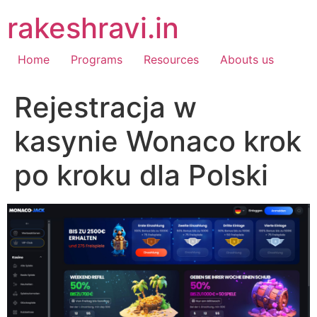
Skip
rakeshravi.in
to
content
Home
Programs
Resources
Abouts us
Rejestracja w
kasynie Wonaco krok
po kroku dla Polski