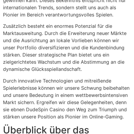
gewinnen kann. Dieses Bekenntnis entspricht nicht nur
internationalen Trends, sondern stellt uns auch als
Pionier im Bereich verantwortungsvolles Spielen.
Zusätzlich besteht ein enormes Potenzial für die
Marktausweitung. Durch die Erweiterung neuer Märkte
und die Ausrichtung an lokale Vorlieben können wir
unser Portfolio diversifizieren und die Kundenbindung
stärken. Dieser strategische Plan bietet uns ein
zielgerichtetes Wachstum und die Abstimmung an die
dynamische Glücksspiellandschaft.
Durch innovative Technologien und mitreißende
Spielerlebnisse können wir unsere Schwung beibehalten
und unsere Bedeutung in einem wettbewerbsintensiven
Markt sichern. Ergreifen wir diese Gelegenheiten, denn
sie ebnen DudeSpin Casino den Weg zum Triumph und
stärken unsere Position als Pionier im Online-Gaming.
Überblick über das