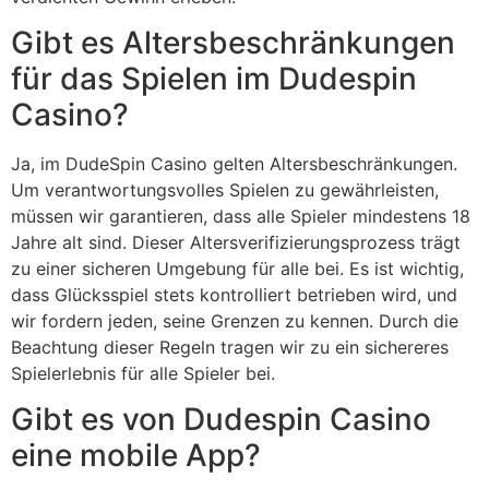
Gibt es Altersbeschränkungen
für das Spielen im Dudespin
Casino?
Ja, im DudeSpin Casino gelten Altersbeschränkungen.
Um verantwortungsvolles Spielen zu gewährleisten,
müssen wir garantieren, dass alle Spieler mindestens 18
Jahre alt sind. Dieser Altersverifizierungsprozess trägt
zu einer sicheren Umgebung für alle bei. Es ist wichtig,
dass Glücksspiel stets kontrolliert betrieben wird, und
wir fordern jeden, seine Grenzen zu kennen. Durch die
Beachtung dieser Regeln tragen wir zu ein sichereres
Spielerlebnis für alle Spieler bei.
Gibt es von Dudespin Casino
eine mobile App?