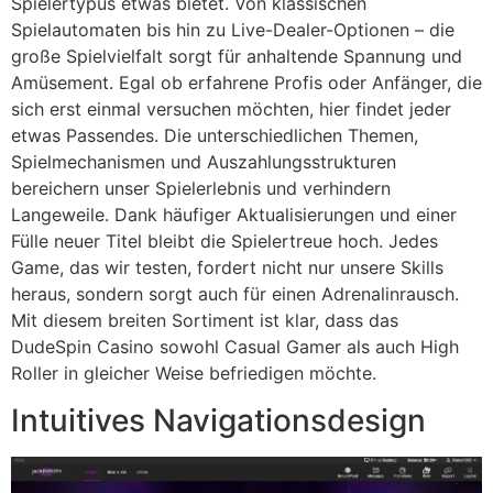
Spielertypus etwas bietet. Von klassischen
Spielautomaten bis hin zu Live-Dealer-Optionen – die
große Spielvielfalt sorgt für anhaltende Spannung und
Amüsement. Egal ob erfahrene Profis oder Anfänger, die
sich erst einmal versuchen möchten, hier findet jeder
etwas Passendes. Die unterschiedlichen Themen,
Spielmechanismen und Auszahlungsstrukturen
bereichern unser Spielerlebnis und verhindern
Langeweile. Dank häufiger Aktualisierungen und einer
Fülle neuer Titel bleibt die Spielertreue hoch. Jedes
Game, das wir testen, fordert nicht nur unsere Skills
heraus, sondern sorgt auch für einen Adrenalinrausch.
Mit diesem breiten Sortiment ist klar, dass das
DudeSpin Casino sowohl Casual Gamer als auch High
Roller in gleicher Weise befriedigen möchte.
Intuitives Navigationsdesign