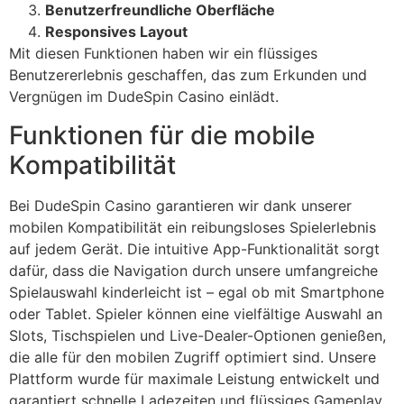
Benutzerfreundliche Oberfläche
Responsives Layout
Mit diesen Funktionen haben wir ein flüssiges
Benutzererlebnis geschaffen, das zum Erkunden und
Vergnügen im DudeSpin Casino einlädt.
Funktionen für die mobile
Kompatibilität
Bei DudeSpin Casino garantieren wir dank unserer
mobilen Kompatibilität ein reibungsloses Spielerlebnis
auf jedem Gerät. Die intuitive App-Funktionalität sorgt
dafür, dass die Navigation durch unsere umfangreiche
Spielauswahl kinderleicht ist – egal ob mit Smartphone
oder Tablet. Spieler können eine vielfältige Auswahl an
Slots, Tischspielen und Live-Dealer-Optionen genießen,
die alle für den mobilen Zugriff optimiert sind. Unsere
Plattform wurde für maximale Leistung entwickelt und
garantiert schnelle Ladezeiten und flüssiges Gameplay.