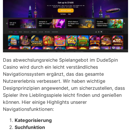
Das abwechslungsreiche Spielangebot im DudeSpin
Casino wird durch ein leicht verständliches
Navigationssystem ergänzt, das das gesamte
Nutzererlebnis verbessert. Wir haben wichtige
Designprinzipien angewendet, um sicherzustellen, dass
Spieler ihre Lieblingsspiele leicht finden und genießen
können. Hier einige Highlights unserer
Navigationsfunktionen:
Kategorisierung
Suchfunktion