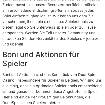
Zudem passt sich unsere Benutzeroberfläche mühelos
an verschiedene Bildschirmgrößen an, sodass jedes
Spiel einfach zugänglich ist. Wir haben uns dem Ziel
verschrieben, Ihnen ein exzellentes Spielerlebnis zu
bieten, egal ob Sie unterwegs spielen oder zu Hause
entspannen. Werden Sie Teil unserer Community und
entdecken Sie den Nervenkitzel des Spielens – jederzeit
und überall!
Boni und Aktionen für
Spieler
Boni und Aktionen sind das Kernstück von DudeSpin
Casino, insbesondere für Spieler in Belgien. Wir sind uns
alle einig, dass ein optimales Spielerlebnis entscheidend
ist, und genau hier kommen diese Angebote ins Spiel.
Hier sind einige der großartigen Belohnungen, die
DudeSpin seinen Spielern bietet: