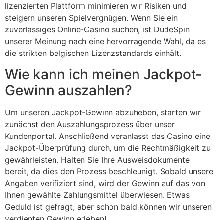
lizenzierten Plattform minimieren wir Risiken und
steigern unseren Spielvergnügen. Wenn Sie ein
zuverlässiges Online-Casino suchen, ist DudeSpin
unserer Meinung nach eine hervorragende Wahl, da es
die strikten belgischen Lizenzstandards einhält.
Wie kann ich meinen Jackpot-
Gewinn auszahlen?
Um unseren Jackpot-Gewinn abzuheben, starten wir
zunächst den Auszahlungsprozess über unser
Kundenportal. Anschließend veranlasst das Casino eine
Jackpot-Überprüfung durch, um die Rechtmäßigkeit zu
gewährleisten. Halten Sie Ihre Ausweisdokumente
bereit, da dies den Prozess beschleunigt. Sobald unsere
Angaben verifiziert sind, wird der Gewinn auf das von
Ihnen gewählte Zahlungsmittel überwiesen. Etwas
Geduld ist gefragt, aber schon bald können wir unseren
verdienten Gewinn erleben!