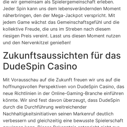
die wir gemeinsam als Spielergemeinschaft erleben.
Jeder Spin kann uns dem lebensverändernden Moment
näherbringen, den der Mega-Jackpot verspricht. Mit
jedem Game wächst das Gemeinschaftsgefühl und die
kollektive Freude, die uns im Streben nach diesem
riesigen Preis vereint. Lasst uns diesen Moment nutzen
und den Nervenkitzel genießen!
Zukunftsaussichten für das
DudeSpin Casino
Mit Vorausschau auf die Zukunft freuen wir uns auf die
hoffnungsvollen Perspektiven von DudeSpin Casino, das
neue Richtlinien in der Online-Gaming-Branche einführen
könnte. Wir sind fest davon überzeugt, dass DudeSpin
durch die Durchführung weitreichender
Nachhaltigkeitsinitiativen seinen Markenruf deutlich
verbessern und gleichzeitig eine bewusste Spielerschaft