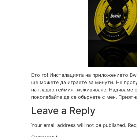
Ето го! Инсталацията на приложението Bwi
ще можете да играете за минути. Не пропу
на гладко гейминг изживяване. Надяваме се
поколебайте да се обърнете с мен. Приятн
Leave a Reply
Your email address will not be published.
Req