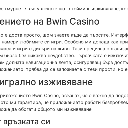
 се гмурнете във увлекателното гейминг изживяване, ко
ението на Bwin Casino
o е доста просто, щом знаете къде да търсите. Интерф
да намери любимите си игри. Особено ми допада как п
а маса и игри с дилъри на живо. Тази прецизна органи
м бързо без никакво неудобство. Търсачката е изключи
ам долната навигационна лента, осигуряващ бърз достъ
ложението, трябва да се запознаете с тези прости, но 
 игрално изживяване
приложението Bwin Casino, осъзнах, че е важно да под
ото ми гарантира, че приложението работи безпроблем
може да обогати общото ми изживяване.
 връзката си