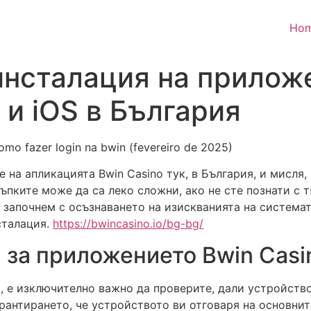
Ho
инсталация на прилож
d и iOS в България
 на апликацията Bwin Casino тук, в България, и мисля,
тъпките може да са леко сложни, ако не сте познати с т
а започнем с осъзнаването на изискванията на системат
сталация.
https://bwincasino.io/bg-bg/
 за приложението Bwin Casi
o, е изключително важно да проверите, дали устройств
арантирането, че устройството ви отговаря на основни