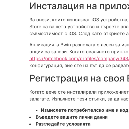
Инсталация на прилож
За онези, които използват iOS устройства
Store на вашето устройство и търсете апл
съвместимост с iOS. След като откриете ап
Апликацията Bwin разполага с лесен за из
опции за залози. Когато свалянето приклю
https://pitchbook.com/profiles/company/343
конфигурация, вие сте на път да се радват
Регистрация на своя 
Когато вече сте инсталирали приложението
залагате. Изпълнете тези стъпки, за да н
Измислете потребителско име и код
Въведете вашите лични данни
Разгледайте условията