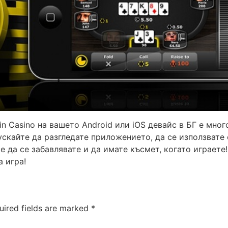
n Casino на вашето Android или iOS девайс в БГ е мно
скайте да разгледате приложението, да се използвате 
 да се забавлявате и да имате късмет, когато играете!
а игра!
uired fields are marked
*