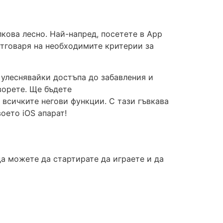
лкова лесно. Най-напред, посетете в App
 отговаря на необходимите критерии за
, улеснявайки достъпа до забавления и
ворете. Ще бъдете
 всичките негови функции. С тази гъвкава
воето iOS апарат!
да можете да стартирате да играете и да