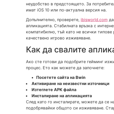
неудобство в предстоящето. За потребител
имат iOS 10 или по-актуална версия на.
Допълнително, проверете,
ibisworld.com
да
апликацията. Стабилната връзка с интерне
компатибилно, тъй като не всички типове 
качествено игрово изживяване.
Как да свалите аплик
Ако сте готови да подобрите гейминг изжи
процес. Ето как можете да започнете:
Посетете сайта на Bwin
Активиране на неизвестни източници
Изтеглете APK файла
Инсталиране на апликацията
След като го инсталирате, можете да се н
подобрявайки общото си изживяване. Ста