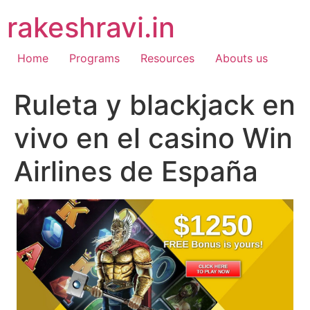
Skip
rakeshravi.in
to
content
Home
Programs
Resources
Abouts us
Ruleta y blackjack en
vivo en el casino Win
Airlines de España