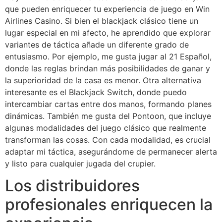
que pueden enriquecer tu experiencia de juego en Win
Airlines Casino. Si bien el blackjack clásico tiene un
lugar especial en mi afecto, he aprendido que explorar
variantes de táctica añade un diferente grado de
entusiasmo. Por ejemplo, me gusta jugar al 21 Español,
donde las reglas brindan más posibilidades de ganar y
la superioridad de la casa es menor. Otra alternativa
interesante es el Blackjack Switch, donde puedo
intercambiar cartas entre dos manos, formando planes
dinámicas. También me gusta del Pontoon, que incluye
algunas modalidades del juego clásico que realmente
transforman las cosas. Con cada modalidad, es crucial
adaptar mi táctica, asegurándome de permanecer alerta
y listo para cualquier jugada del crupier.
Los distribuidores
profesionales enriquecen la