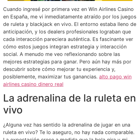
Cuando ingresé por primera vez en Win Airlines Casino
en España, me vi inmediatamente atraído por los juegos
de ruleta y blackjack en vivo. El entorno estaba lleno de
anticipación, y los dealers profesionales lograban que
cada interacción pareciera auténtica. Es fascinante ver
cómo estos juegos integran estrategia y interacción
social. A menudo me veo reflexionando sobre las
mejores estrategias para ganar. Pero aún hay más por
descubrir sobre cómo mejorar tu experiencia y,
posiblemente, maximizar tus ganancias.
alto pago win
airlines casino dinero real
La adrenalina de la ruleta en
vivo
¿Alguna vez has sentido la adrenalina de jugar en una
ruleta en vivo? Te lo aseguro, no hay nada comparable.
La expectación crece a medida que la bola gira y mi