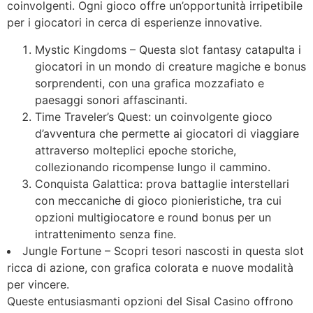
coinvolgenti. Ogni gioco offre un’opportunità irripetibile
per i giocatori in cerca di esperienze innovative.
Mystic Kingdoms – Questa slot fantasy catapulta i
giocatori in un mondo di creature magiche e bonus
sorprendenti, con una grafica mozzafiato e
paesaggi sonori affascinanti.
Time Traveler’s Quest: un coinvolgente gioco
d’avventura che permette ai giocatori di viaggiare
attraverso molteplici epoche storiche,
collezionando ricompense lungo il cammino.
Conquista Galattica: prova battaglie interstellari
con meccaniche di gioco pionieristiche, tra cui
opzioni multigiocatore e round bonus per un
intrattenimento senza fine.
Jungle Fortune – Scopri tesori nascosti in questa slot
ricca di azione, con grafica colorata e nuove modalità
per vincere.
Queste entusiasmanti opzioni del Sisal Casino offrono