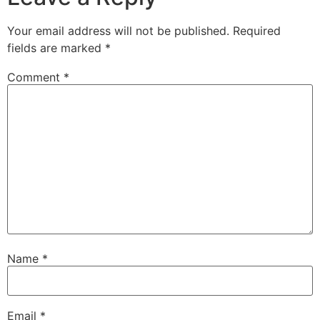
Your email address will not be published.
Required
fields are marked
*
Comment
*
Name
*
Email
*