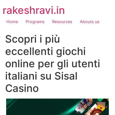
Skip
rakeshravi.in
to
content
Home
Programs
Resources
Abouts us
Scopri i più
eccellenti giochi
online per gli utenti
italiani su Sisal
Casino