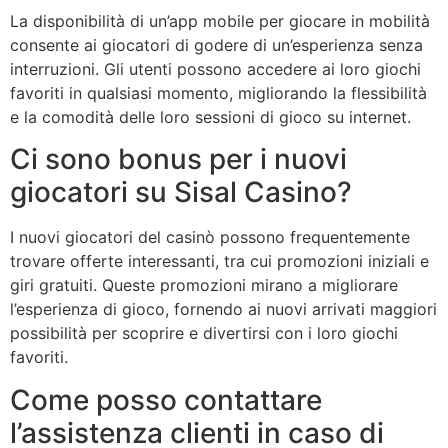
La disponibilità di un’app mobile per giocare in mobilità
consente ai giocatori di godere di un’esperienza senza
interruzioni. Gli utenti possono accedere ai loro giochi
favoriti in qualsiasi momento, migliorando la flessibilità
e la comodità delle loro sessioni di gioco su internet.
Ci sono bonus per i nuovi
giocatori su Sisal Casino?
I nuovi giocatori del casinò possono frequentemente
trovare offerte interessanti, tra cui promozioni iniziali e
giri gratuiti. Queste promozioni mirano a migliorare
l’esperienza di gioco, fornendo ai nuovi arrivati maggiori
possibilità per scoprire e divertirsi con i loro giochi
favoriti.
Come posso contattare
l’assistenza clienti in caso di