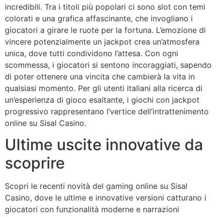
incredibili. Tra i titoli più popolari ci sono slot con temi
colorati e una grafica affascinante, che invogliano i
giocatori a girare le ruote per la fortuna. L’emozione di
vincere potenzialmente un jackpot crea un’atmosfera
unica, dove tutti condividono l’attesa. Con ogni
scommessa, i giocatori si sentono incoraggiati, sapendo
di poter ottenere una vincita che cambierà la vita in
qualsiasi momento. Per gli utenti italiani alla ricerca di
un’esperienza di gioco esaltante, i giochi con jackpot
progressivo rappresentano l’vertice dell’intrattenimento
online su Sisal Casino.
Ultime uscite innovative da
scoprire
Scopri le recenti novità del gaming online su Sisal
Casino, dove le ultime e innovative versioni catturano i
giocatori con funzionalità moderne e narrazioni