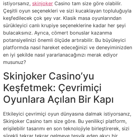
istiyorsanız,
skinjoker
Casino tam size göre olabilir.
Çeşitli oyun seçenekleri ve sizi kucaklayan topluluğuyla
keşfedilecek çok şey var. Klasik masa oyunlarından
sürükleyici canlı krupiye seçeneklerine kadar her şeyi
bulacaksınız. Ayrıca, cömert bonuslar kazanma
potansiyelinizi önemli ölçüde artırabilir. Bu büyüleyici
platformda nasıl hareket edeceğinizi ve deneyiminizden
en iyi şekilde nasıl yararlanacağınızı merak ediyor
musunuz?
Skinjoker Casino’yu
Keşfetmek: Çevrimiçi
Oyunlara Açılan Bir Kapı
Etkileyici çevrimiçi oyun dünyasına dalmak istiyorsanız,
Skinjoker Casino tam size göre. Bu yenilikçi platform,
erişilebilir tasarımı en son teknolojiyle birleştirerek, sizi
sürekli tekrar tekrar gelmeye teşvik eden akıcı bir