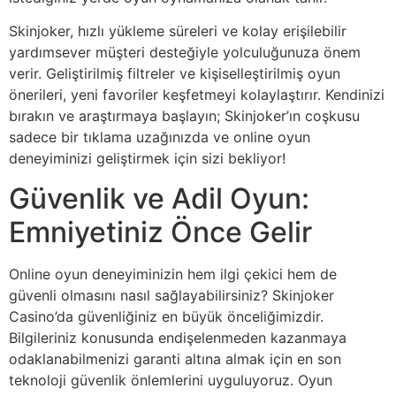
Skinjoker, hızlı yükleme süreleri ve kolay erişilebilir
yardımsever müşteri desteğiyle yolculuğunuza önem
verir. Geliştirilmiş filtreler ve kişiselleştirilmiş oyun
önerileri, yeni favoriler keşfetmeyi kolaylaştırır. Kendinizi
bırakın ve araştırmaya başlayın; Skinjoker’ın coşkusu
sadece bir tıklama uzağınızda ve online oyun
deneyiminizi geliştirmek için sizi bekliyor!
Güvenlik ve Adil Oyun:
Emniyetiniz Önce Gelir
Online oyun deneyiminizin hem ilgi çekici hem de
güvenli olmasını nasıl sağlayabilirsiniz? Skinjoker
Casino’da güvenliğiniz en büyük önceliğimizdir.
Bilgileriniz konusunda endişelenmeden kazanmaya
odaklanabilmenizi garanti altına almak için en son
teknoloji güvenlik önlemlerini uyguluyoruz. Oyun