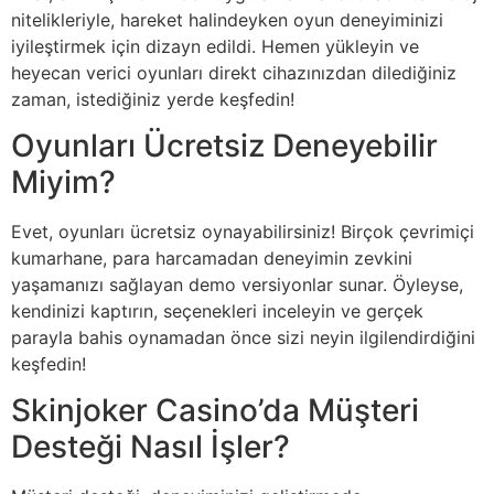
nitelikleriyle, hareket halindeyken oyun deneyiminizi
iyileştirmek için dizayn edildi. Hemen yükleyin ve
heyecan verici oyunları direkt cihazınızdan dilediğiniz
zaman, istediğiniz yerde keşfedin!
Oyunları Ücretsiz Deneyebilir
Miyim?
Evet, oyunları ücretsiz oynayabilirsiniz! Birçok çevrimiçi
kumarhane, para harcamadan deneyimin zevkini
yaşamanızı sağlayan demo versiyonlar sunar. Öyleyse,
kendinizi kaptırın, seçenekleri inceleyin ve gerçek
parayla bahis oynamadan önce sizi neyin ilgilendirdiğini
keşfedin!
Skinjoker Casino’da Müşteri
Desteği Nasıl İşler?