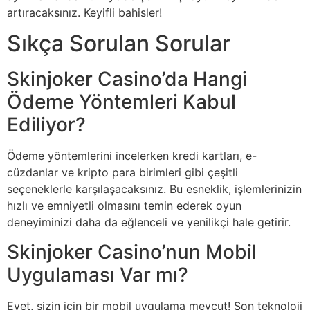
artıracaksınız. Keyifli bahisler!
Sıkça Sorulan Sorular
Skinjoker Casino’da Hangi
Ödeme Yöntemleri Kabul
Ediliyor?
Ödeme yöntemlerini incelerken kredi kartları, e-
cüzdanlar ve kripto para birimleri gibi çeşitli
seçeneklerle karşılaşacaksınız. Bu esneklik, işlemlerinizin
hızlı ve emniyetli olmasını temin ederek oyun
deneyiminizi daha da eğlenceli ve yenilikçi hale getirir.
Skinjoker Casino’nun Mobil
Uygulaması Var mı?
Evet, sizin için bir mobil uygulama mevcut! Son teknoloji