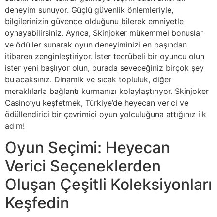
deneyim sunuyor. Güçlü güvenlik önlemleriyle,
bilgilerinizin güvende olduğunu bilerek emniyetle
oynayabilirsiniz. Ayrıca, Skinjoker mükemmel bonuslar
ve ödüller sunarak oyun deneyiminizi en başından
itibaren zenginleştiriyor. İster tecrübeli bir oyuncu olun
ister yeni başlıyor olun, burada seveceğiniz birçok şey
bulacaksınız. Dinamik ve sıcak topluluk, diğer
meraklılarla bağlantı kurmanızı kolaylaştırıyor. Skinjoker
Casino’yu keşfetmek, Türkiye’de heyecan verici ve
ödüllendirici bir çevrimiçi oyun yolculuğuna attığınız ilk
adım!
Oyun Seçimi: Heyecan
Verici Seçeneklerden
Oluşan Çeşitli Koleksiyonları
Keşfedin