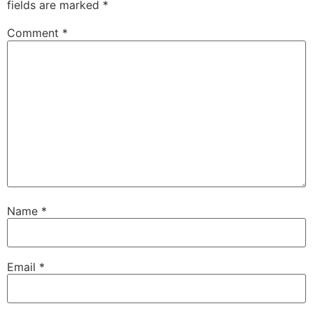
fields are marked
*
Comment
*
Name
*
Email
*