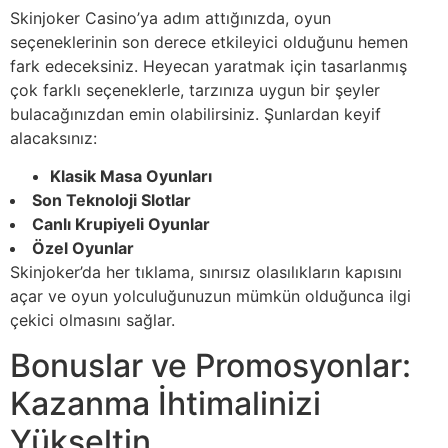
Skinjoker Casino’ya adım attığınızda, oyun
seçeneklerinin son derece etkileyici olduğunu hemen
fark edeceksiniz. Heyecan yaratmak için tasarlanmış
çok farklı seçeneklerle, tarzınıza uygun bir şeyler
bulacağınızdan emin olabilirsiniz. Şunlardan keyif
alacaksınız:
Klasik Masa Oyunları
Son Teknoloji Slotlar
Canlı Krupiyeli Oyunlar
Özel Oyunlar
Skinjoker’da her tıklama, sınırsız olasılıkların kapısını
açar ve oyun yolculuğunuzun mümkün olduğunca ilgi
çekici olmasını sağlar.
Bonuslar ve Promosyonlar:
Kazanma İhtimalinizi
Yükseltin