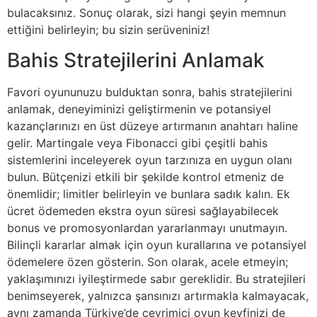
bulacaksınız. Sonuç olarak, sizi hangi şeyin memnun
ettiğini belirleyin; bu sizin serüveniniz!
Bahis Stratejilerini Anlamak
Favori oyununuzu bulduktan sonra, bahis stratejilerini
anlamak, deneyiminizi geliştirmenin ve potansiyel
kazançlarınızı en üst düzeye artırmanın anahtarı haline
gelir. Martingale veya Fibonacci gibi çeşitli bahis
sistemlerini inceleyerek oyun tarzınıza en uygun olanı
bulun. Bütçenizi etkili bir şekilde kontrol etmeniz de
önemlidir; limitler belirleyin ve bunlara sadık kalın. Ek
ücret ödemeden ekstra oyun süresi sağlayabilecek
bonus ve promosyonlardan yararlanmayı unutmayın.
Bilinçli kararlar almak için oyun kurallarına ve potansiyel
ödemelere özen gösterin. Son olarak, acele etmeyin;
yaklaşımınızı iyileştirmede sabır gereklidir. Bu stratejileri
benimseyerek, yalnızca şansınızı artırmakla kalmayacak,
aynı zamanda Türkiye’de çevrimiçi oyun keyfinizi de