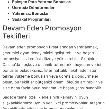
Eşleşen Para Yatırma Bonusları
Ücretsiz Döndürmeler
Yatırımsız Bonuslar
Sadakat Programları
Devam Eden Promosyon
Teklifleri
Devam eden promosyon fırsatlarından yararlanmak,
çevrimiçi oyun deneyiminizi geliştirebilir ve başarı
potansiyelinizi en üst düzeye yükseltebilir. Skinjoker
Casino’da coşkuyu dinamik tutan farklı heyecan verici
bonuslar bulacaksınız. İster haftalık nakit iade, ister
tekrar yükleme bonusları veya ücretsiz döndürmeler
olsun, bu teklifler bütçenizi önemli ölçüde artırabilir ve
size daha fazla oyun oynama ve başarı şansı sunabilir.
Sadece temel özelliklerle sınırlı kalmayın; oyun
alışkanlıklarınıza uygun yenilikçi promosyonları araştırın.
Bu tekliflerle etkileşim kurmak, deneyiminizi