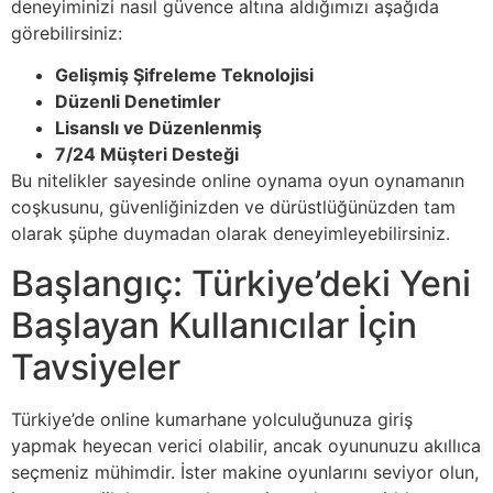
deneyiminizi nasıl güvence altına aldığımızı aşağıda
görebilirsiniz:
Gelişmiş Şifreleme Teknolojisi
Düzenli Denetimler
Lisanslı ve Düzenlenmiş
7/24 Müşteri Desteği
Bu nitelikler sayesinde online oynama oyun oynamanın
coşkusunu, güvenliğinizden ve dürüstlüğünüzden tam
olarak şüphe duymadan olarak deneyimleyebilirsiniz.
Başlangıç: Türkiye’deki Yeni
Başlayan Kullanıcılar İçin
Tavsiyeler
Türkiye’de online kumarhane yolculuğunuza giriş
yapmak heyecan verici olabilir, ancak oyununuzu akıllıca
seçmeniz mühimdir. İster makine oyunlarını seviyor olun,