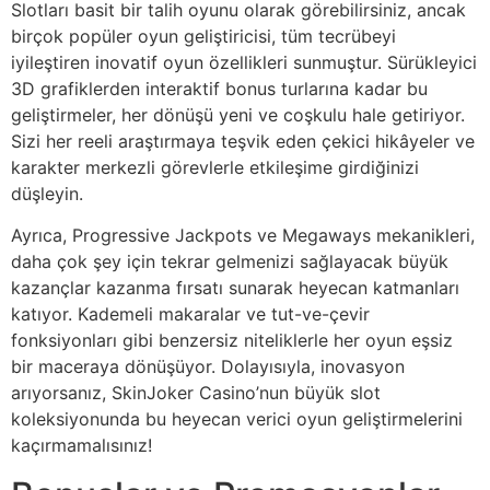
Slotları basit bir talih oyunu olarak görebilirsiniz, ancak
birçok popüler oyun geliştiricisi, tüm tecrübeyi
iyileştiren inovatif oyun özellikleri sunmuştur. Sürükleyici
3D grafiklerden interaktif bonus turlarına kadar bu
geliştirmeler, her dönüşü yeni ve coşkulu hale getiriyor.
Sizi her reeli araştırmaya teşvik eden çekici hikâyeler ve
karakter merkezli görevlerle etkileşime girdiğinizi
düşleyin.
Ayrıca, Progressive Jackpots ve Megaways mekanikleri,
daha çok şey için tekrar gelmenizi sağlayacak büyük
kazançlar kazanma fırsatı sunarak heyecan katmanları
katıyor. Kademeli makaralar ve tut-ve-çevir
fonksiyonları gibi benzersiz niteliklerle her oyun eşsiz
bir maceraya dönüşüyor. Dolayısıyla, inovasyon
arıyorsanız, SkinJoker Casino’nun büyük slot
koleksiyonunda bu heyecan verici oyun geliştirmelerini
kaçırmamalısınız!