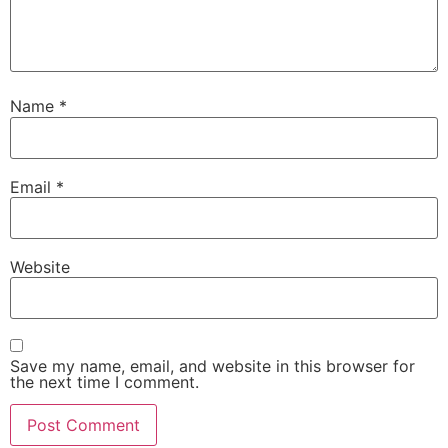
Name
*
Email
*
Website
Save my name, email, and website in this browser for
the next time I comment.