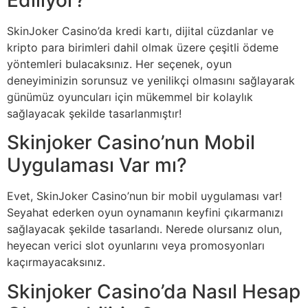
SkinJoker Casino’da kredi kartı, dijital cüzdanlar ve
kripto para birimleri dahil olmak üzere çeşitli ödeme
yöntemleri bulacaksınız. Her seçenek, oyun
deneyiminizin sorunsuz ve yenilikçi olmasını sağlayarak
günümüz oyuncuları için mükemmel bir kolaylık
sağlayacak şekilde tasarlanmıştır!
Skinjoker Casino’nun Mobil
Uygulaması Var mı?
Evet, SkinJoker Casino’nun bir mobil uygulaması var!
Seyahat ederken oyun oynamanın keyfini çıkarmanızı
sağlayacak şekilde tasarlandı. Nerede olursanız olun,
heyecan verici slot oyunlarını veya promosyonları
kaçırmayacaksınız.
Skinjoker Casino’da Nasıl Hesap