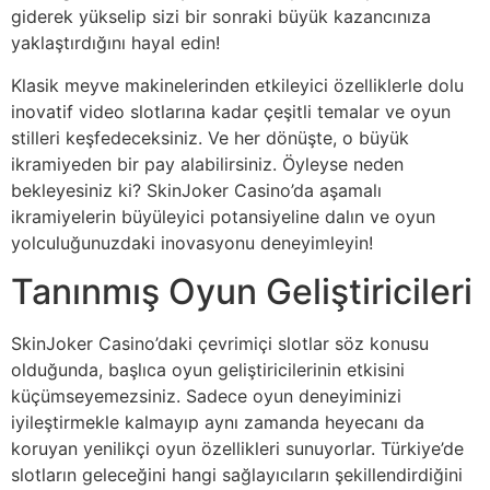
giderek yükselip sizi bir sonraki büyük kazancınıza
yaklaştırdığını hayal edin!
Klasik meyve makinelerinden etkileyici özelliklerle dolu
inovatif video slotlarına kadar çeşitli temalar ve oyun
stilleri keşfedeceksiniz. Ve her dönüşte, o büyük
ikramiyeden bir pay alabilirsiniz. Öyleyse neden
bekleyesiniz ki? SkinJoker Casino’da aşamalı
ikramiyelerin büyüleyici potansiyeline dalın ve oyun
yolculuğunuzdaki inovasyonu deneyimleyin!
Tanınmış Oyun Geliştiricileri
SkinJoker Casino’daki çevrimiçi slotlar söz konusu
olduğunda, başlıca oyun geliştiricilerinin etkisini
küçümseyemezsiniz. Sadece oyun deneyiminizi
iyileştirmekle kalmayıp aynı zamanda heyecanı da
koruyan yenilikçi oyun özellikleri sunuyorlar. Türkiye’de
slotların geleceğini hangi sağlayıcıların şekillendirdiğini