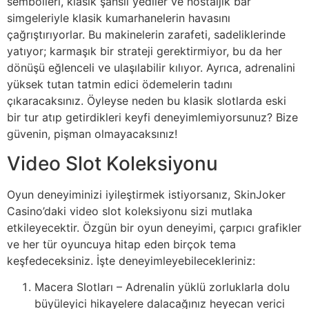
sembolleri, klasik şanslı yediler ve nostaljik bar
simgeleriyle klasik kumarhanelerin havasını
çağrıştırıyorlar. Bu makinelerin zarafeti, sadeliklerinde
yatıyor; karmaşık bir strateji gerektirmiyor, bu da her
dönüşü eğlenceli ve ulaşılabilir kılıyor. Ayrıca, adrenalini
yüksek tutan tatmin edici ödemelerin tadını
çıkaracaksınız. Öyleyse neden bu klasik slotlarda eski
bir tur atıp getirdikleri keyfi deneyimlemiyorsunuz? Bize
güvenin, pişman olmayacaksınız!
Video Slot Koleksiyonu
Oyun deneyiminizi iyileştirmek istiyorsanız, SkinJoker
Casino’daki video slot koleksiyonu sizi mutlaka
etkileyecektir. Özgün bir oyun deneyimi, çarpıcı grafikler
ve her tür oyuncuya hitap eden birçok tema
keşfedeceksiniz. İşte deneyimleyebilecekleriniz:
Macera Slotları – Adrenalin yüklü zorluklarla dolu
büyüleyici hikayelere dalacağınız heyecan verici