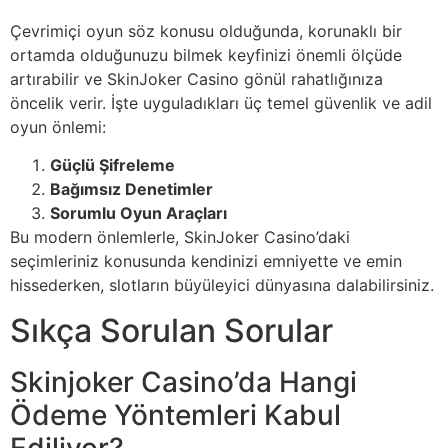
Çevrimiçi oyun söz konusu olduğunda, korunaklı bir
ortamda olduğunuzu bilmek keyfinizi önemli ölçüde
artırabilir ve SkinJoker Casino gönül rahatlığınıza
öncelik verir. İşte uyguladıkları üç temel güvenlik ve adil
oyun önlemi:
Güçlü Şifreleme
Bağımsız Denetimler
Sorumlu Oyun Araçları
Bu modern önlemlerle, SkinJoker Casino’daki
seçimleriniz konusunda kendinizi emniyette ve emin
hissederken, slotların büyüleyici dünyasına dalabilirsiniz.
Sıkça Sorulan Sorular
Skinjoker Casino’da Hangi
Ödeme Yöntemleri Kabul
Ediliyor?