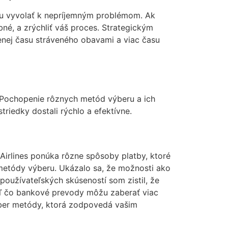
ôžu vyvolať k nepríjemným problémom. Ak
né, a zrýchliť váš proces. Strategickým
enej času stráveného obavami a viac času
é. Pochopenie rôznych metód výberu a ich
riedky dostali rýchlo a efektívne.
Airlines ponúka rôzne spôsoby platby, ktoré
etódy výberu. Ukázalo sa, že možnosti ako
oužívateľských skúseností som zistil, že
aľ čo bankové prevody môžu zaberať viac
ýber metódy, ktorá zodpovedá vašim