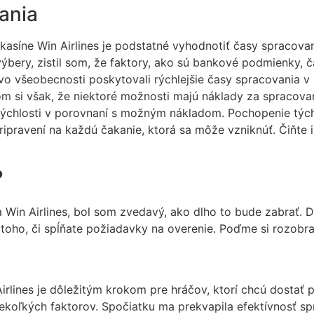
ania
kasíne Win Airlines je podstatné vyhodnotiť časy spracova
 výbery, zistil som, že faktory, ako sú bankové podmienky
vo všeobecnosti poskytovali rýchlejšie časy spracovania 
om si však, že niektoré možnosti majú náklady za spracovan
ýchlosti v porovnaní s možným nákladom. Pochopenie tých
pripravení na každú čakanie, ktorá sa môže vzniknúť. Čiňte 
?
a Win Airlines, bol som zvedavý, ako dlho to bude zabrať. 
d toho, či spĺňate požiadavky na overenie. Poďme si rozob
rlines je dôležitým krokom pre hráčov, ktorí chcú dostať p
iekoľkých faktorov. Spočiatku ma prekvapila efektívnosť sp