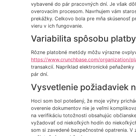
vybavené do pár pracovných dní. Je však dôl
overovacím procesom. Navrhujem vám starostl
prekážky. Celkovo bola pre mňa skúsenosť pr
vieru v ich fungovanie.
Variabilita spôsobu platby
Rôzne platobné metódy môžu výrazne ovplyvn
https://www.crunchbase.com/organization/pl
transakcií. Napríklad elektronické peňaženky 
pár dní.
Vysvetlenie požiadaviek n
Hoci som bol potešený, že moje výhry prichá
overenie dokumentov nie je veľmi komplikova
na verifikáciu totožnosti obsahujúc občians
vyžadovať od niekoľkých hodín do niekoľkých 
som si zavedené bezpečnostné opatrenia. V z