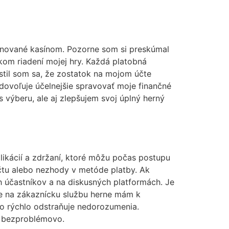
finované kasínom. Pozorne som si preskúmal
ckom riadení mojej hry. Každá platobná
istil som sa, že zostatok na mojom účte
 dovoľuje účelnejšie spravovať moje finančné
výberu, ale aj zlepšujem svoj úplný herný
ikácií a zdržaní, ktoré môžu počas postupu
 účtu alebo nezhody v metóde platby. Ak
h účastníkov a na diskusných platformách. Je
ie na zákaznícku službu herne mám k
to rýchlo odstraňuje nedorozumenia.
a bezproblémovo.