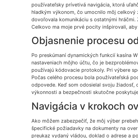
používateľsky prívetivá navigácia, ktorá uľ
hladkým výkonom, čo umocnilo môj celkový z
dovoľovala komunikáciu s ostatnými hráčmi. 
Celkovo ma moje prvé pocity inšpirovali, aby
Objasnenie procesu o
Po preskúmaní dynamických funkcií kasína Wi
nastaveniach môjho účtu, čo je bezproblémov
používajú kódovacie protokoly. Pri výbere sp
Počas celého procesu bola používateľská pod
odpovede. Keď som odosielal svoju žiadosť, c
výkonnosti a bezpečnosti skutočne poskytuj
Navigácia v krokoch o
Ako môžem zabezpečiť, že môj výber prebehne
špecifické požiadavky na dokumenty na overe
preukaz vydaný vládou, doklad o adrese a po