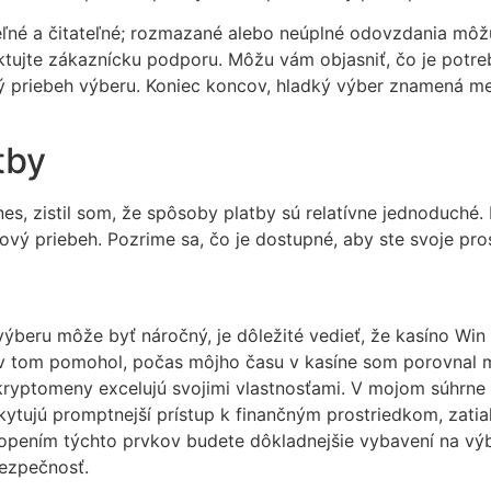
tateľné a čitateľné; rozmazané alebo neúplné odovzdania m
ktujte zákaznícku podporu. Môžu vám objasniť, čo je potreb
ký priebeh výberu. Koniec koncov, hladký výber znamená m
tby
lines, zistil som, že spôsoby platby sú relatívne jednoduch
ý priebeh. Pozrime sa, čo je dostupné, aby ste svoje prost
beru môže byť náročný, je dôležité vedieť, že kasíno Win 
 tom pomohol, počas môjho času v kasíne som porovnal m
ryptomeny excelujú svojimi vlastnosťami. V mojom súhrne p
ytujú promptnejší prístup k finančným prostriedkom, zati
chopením týchto prvkov budete dôkladnejšie vybavení na v
bezpečnosť.