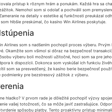
ahčovala prístup k rôznym hrám a ponukám. Každá hra sa ch
ážitok. Nemohol som si odolať a pochválil som premyslenú
Zameranie na detaily v estetike aj funkčnosti preukázal o
 som hlbšie preskúmal, čo kasíno Win Airlines poskytuje.
dstúpenia
n Airlines som s nadšením pochopil proces výberu. Prvým k
é. Okamžite som všimol si dôraz na bezpečnosť transakcií
ôsobu výberu boli možnosti užitočné, hoci som sa pre jeho
pora k dispozícii. Dokonca som vyskúšal ich funkciu živé
ítil som sa presvedčený, že kasíno berie bezpečnosť použí
e podmienky pre bezstresový zážitok z výberu.
verenia
 hladko? V prvom rade je dôležité pochopiť výzvy spojen
nie vašej totožnosti, čo sa môže javiť zastrašujúce. Odp
tvrdenie spôsobu platby. Tento proaktívny prístup minima