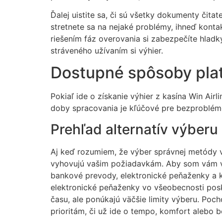
Ďalej uistite sa, či sú všetky dokumenty či
stretnete sa na nejaké problémy, ihneď konta
riešením fáz overovania si zabezpečíte hlad
stráveného užívaním si výhier.
Dostupné spôsoby pla
Pokiaľ ide o získanie výhier z kasína Win Air
doby spracovania je kľúčové pre bezproblémov
Prehľad alternatív výberu
Aj keď rozumiem, že výber správnej metódy vý
vyhovujú vašim požiadavkám. Aby som vám v
bankové prevody, elektronické peňaženky a k
elektronické peňaženky vo všeobecnosti posk
času, ale ponúkajú väčšie limity výberu. Po
prioritám, či už ide o tempo, komfort alebo 