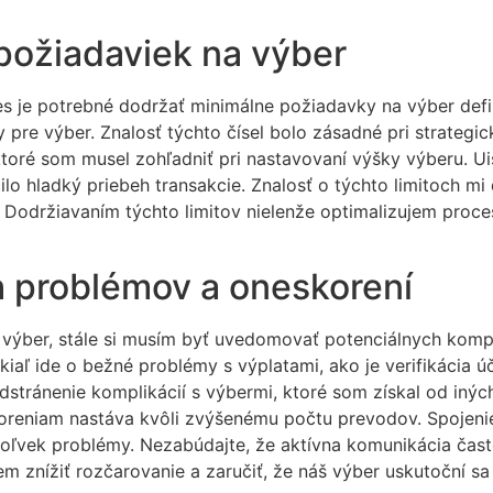
požiadaviek na výber
es je potrebné dodržať minimálne požiadavky na výber de
y pre výber. Znalosť týchto čísel bolo zásadné pri strategi
ktoré som musel zohľadniť pri nastavovaní výšky výberu. U
lo hladký priebeh transakcie. Znalosť o týchto limitoch mi
održiavaním týchto limitov nielenže optimalizujem proces 
h problémov a oneskorení
 výber, stále si musím byť uvedomovať potenciálnych kompl
okiaľ ide o bežné problémy s výplatami, ako je verifikácia
stránenie komplikácií s výbermi, ktoré som získal od inýc
koreniam nastáva kvôli zvýšenému počtu prevodov. Spojen
ékoľvek problémy. Nezabúdajte, že aktívna komunikácia čas
 znížiť rozčarovanie a zaručiť, že náš výber uskutoční s