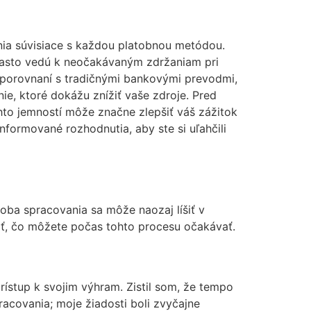
nia súvisiace s každou platobnou metódou.
, často vedú k neočakávaným zdržaniam pri
v porovnaní s tradičnými bankovými prevodmi,
ie, ktoré dokážu znížiť vaše zdroje. Pred
to jemností môže značne zlepšiť váš zážitok
informované rozhodnutia, aby ste si uľahčili
Doba spracovania sa môže naozaj líšiť v
rať, čo môžete počas tohto procesu očakávať.
rístup k svojim výhram. Zistil som, že tempo
racovania; moje žiadosti boli zvyčajne