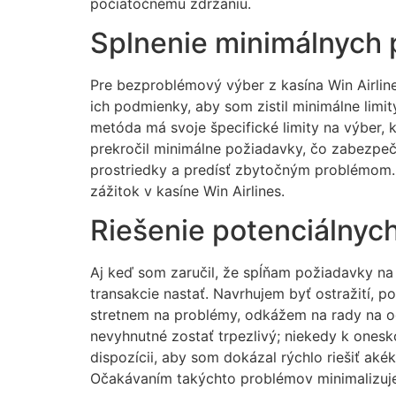
počiatočnému zdržaniu.
Splnenie minimálnych 
Pre bezproblémový výber z kasína Win Airlin
ich podmienky, aby som zistil minimálne limit
metóda má svoje špecifické limity na výber, 
prekročil minimálne požiadavky, čo zabezpeči
prostriedky a predísť zbytočným problémom. D
zážitok v kasíne Win Airlines.
Riešenie potenciálnyc
Aj keď som zaručil, že spĺňam požiadavky na
transakcie nastať. Navrhujem byť ostražití, p
stretnem na problémy, odkážem na rady na od
nevyhnutné zostať trpezlivý; niekedy k ones
dispozícii, aby som dokázal rýchlo riešiť ak
Očakávaním takýchto problémov minimalizujem