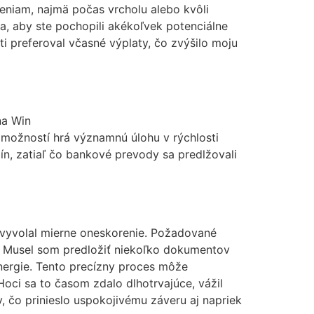
eniam, najmä počas vrcholu alebo kvôli
, aby ste pochopili akékoľvek potenciálne
 preferoval včasné výplaty, čo zvýšilo moju
na Win
h možností hrá významnú úlohu v rýchlosti
dín, zatiaľ čo bankové prevody sa predlžovali
s vyvolal mierne oneskorenie. Požadované
. Musel som predložiť niekoľko dokumentov
nergie. Tento precízny proces môže
Hoci sa to časom zdalo dlhotrvajúce, vážil
 čo prinieslo uspokojivému záveru aj napriek