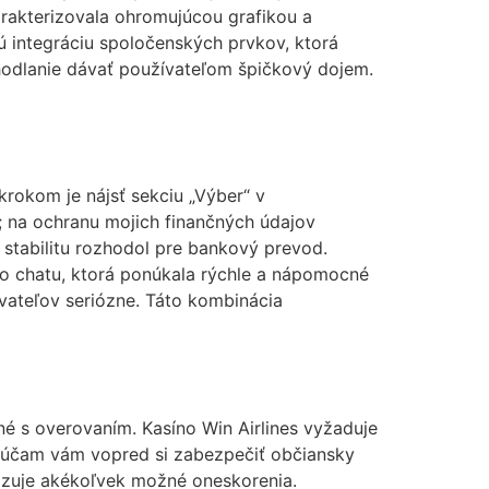
arakterizovala ohromujúcou grafikou a
 integráciu spoločenských prvkov, ktorá
dhodlanie dávať používateľom špičkový dojem.
rokom je nájsť sekciu „Výber“ v
; na ochranu mojich finančných údajov
 stabilitu rozhodol pre bankový prevod.
ho chatu, ktorá ponúkala rýchle a nápomocné
vateľov seriózne. Táto kombinácia
é s overovaním. Kasíno Win Airlines vyžaduje
orúčam vám vopred si zabezpečiť občiansky
lizuje akékoľvek možné oneskorenia.