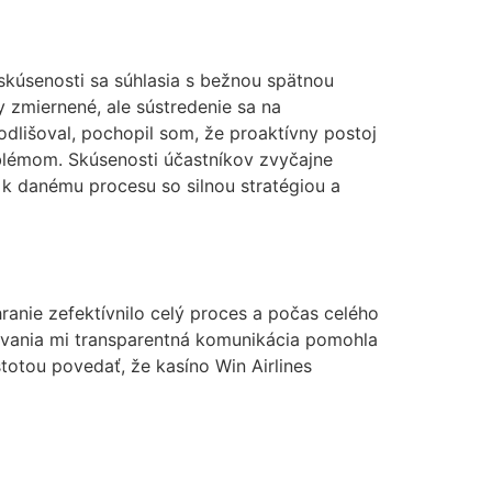
kúsenosti sa súhlasia s bežnou spätnou
y zmiernené, ale sústredenie sa na
dlišoval, pochopil som, že proaktívny postoj
oblémom. Skúsenosti účastníkov zvyčajne
 k danému procesu so silnou stratégiou a
ranie zefektívnilo celý proces a počas celého
ovania mi transparentná komunikácia pomohla
totou povedať, že kasíno Win Airlines