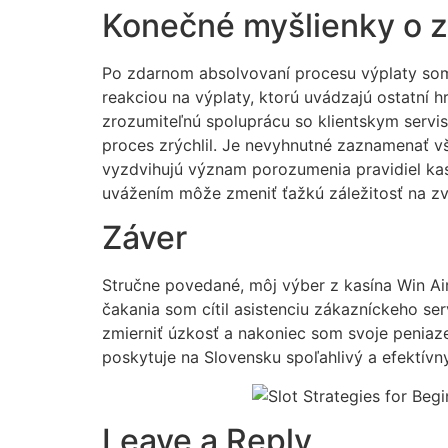
Konečné myšlienky o z
Po zdarnom absolvovaní procesu výplaty som
reakciou na výplaty, ktorú uvádzajú ostatní h
zrozumiteľnú spoluprácu so klientskym servis
proces zrýchlil. Je nevyhnutné zaznamenať v
vyzdvihujú význam porozumenia pravidiel kas
uvážením môže zmeniť ťažkú záležitosť na zv
Záver
Stručne povedané, môj výber z kasína Win Air
čakania som cítil asistenciu zákazníckeho 
zmierniť úzkosť a nakoniec som svoje peniaz
poskytuje na Slovensku spoľahlivý a efektívny
Leave a Reply