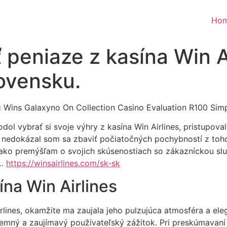
Ho
 peniaze z kasína Win Ai
lovensku.
ol vybrať si svoje výhry z kasína Win Airlines, pristupo
 nedokázal som sa zbaviť počiatočných pochybností z toho
 ako premýšľam o svojich skúsenostiach so zákazníckou slu
e…
https://winsairlines.com/sk-sk
ína Win Airlines
rlines, okamžite ma zaujala jeho pulzujúca atmosféra a eleg
íjemný a zaujímavý používateľský zážitok. Pri preskúmavaní 