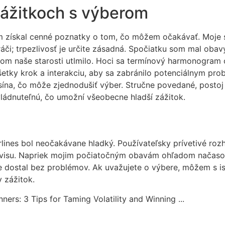
ážitkoch s výberom
 získal cenné poznatky o tom, čo môžem očakávať. Moje s
ráči; trpezlivosť je určite zásadná. Spočiatku som mal obav
om naše starosti utlmilo. Hoci sa termínový harmonogram o
šetky krok a interakciu, aby sa zabránilo potenciálnym pr
ína, čo môže zjednodušiť výber. Stručne povedané, postoj
ládnuteľnú, čo umožní všeobecne hladší zážitok.
lines bol neočakávane hladký. Používateľsky prívetivé rozh
servisu. Napriek mojim počiatočným obavám ohľadom načas
e dostal bez problémov. Ak uvažujete o výbere, môžem s is
 zážitok.