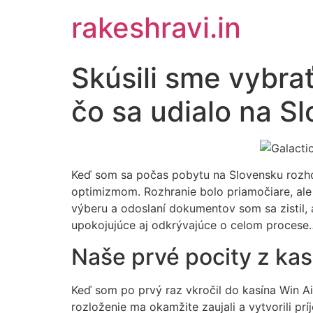
Skip
rakeshravi.in
to
content
Skúsili sme vybrať
čo sa udialo na S
Keď som sa počas pobytu na Slovensku rozhod
optimizmom. Rozhranie bolo priamočiare, ale
výberu a odoslaní dokumentov som sa zistil,
upokojujúce aj odkrývajúce o celom proces
Naše prvé pocity z kas
Keď som po prvý raz vkročil do kasína Win Ai
rozloženie ma okamžite zaujali a vytvorili pr