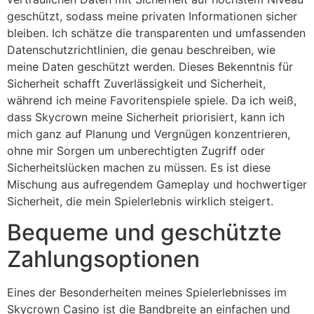
geschützt, sodass meine privaten Informationen sicher
bleiben. Ich schätze die transparenten und umfassenden
Datenschutzrichtlinien, die genau beschreiben, wie
meine Daten geschützt werden. Dieses Bekenntnis für
Sicherheit schafft Zuverlässigkeit und Sicherheit,
während ich meine Favoritenspiele spiele. Da ich weiß,
dass Skycrown meine Sicherheit priorisiert, kann ich
mich ganz auf Planung und Vergnügen konzentrieren,
ohne mir Sorgen um unberechtigten Zugriff oder
Sicherheitslücken machen zu müssen. Es ist diese
Mischung aus aufregendem Gameplay und hochwertiger
Sicherheit, die mein Spielerlebnis wirklich steigert.
Bequeme und geschützte
Zahlungsoptionen
Eines der Besonderheiten meines Spielerlebnisses im
Skycrown Casino ist die Bandbreite an einfachen und