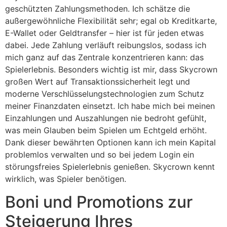
geschützten Zahlungsmethoden. Ich schätze die
außergewöhnliche Flexibilität sehr; egal ob Kreditkarte,
E-Wallet oder Geldtransfer – hier ist für jeden etwas
dabei. Jede Zahlung verläuft reibungslos, sodass ich
mich ganz auf das Zentrale konzentrieren kann: das
Spielerlebnis. Besonders wichtig ist mir, dass Skycrown
großen Wert auf Transaktionssicherheit legt und
moderne Verschlüsselungstechnologien zum Schutz
meiner Finanzdaten einsetzt. Ich habe mich bei meinen
Einzahlungen und Auszahlungen nie bedroht gefühlt,
was mein Glauben beim Spielen um Echtgeld erhöht.
Dank dieser bewährten Optionen kann ich mein Kapital
problemlos verwalten und so bei jedem Login ein
störungsfreies Spielerlebnis genießen. Skycrown kennt
wirklich, was Spieler benötigen.
Boni und Promotions zur
Steigerung Ihres