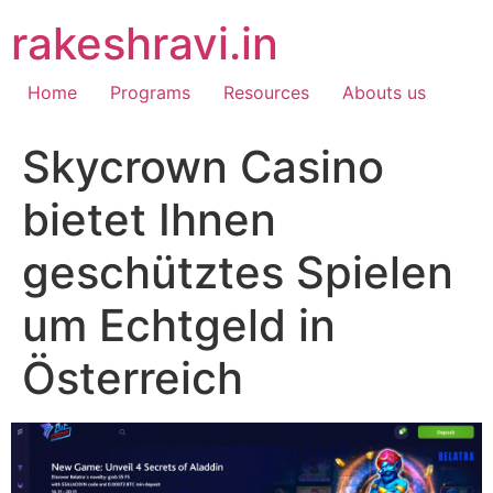
Skip
rakeshravi.in
to
content
Home
Programs
Resources
Abouts us
Skycrown Casino
bietet Ihnen
geschütztes Spielen
um Echtgeld in
Österreich