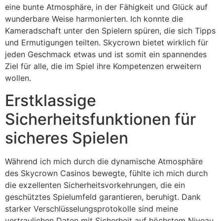
eine bunte Atmosphäre, in der Fähigkeit und Glück auf
wunderbare Weise harmonierten. Ich konnte die
Kameradschaft unter den Spielern spüren, die sich Tipps
und Ermutigungen teilten. Skycrown bietet wirklich für
jeden Geschmack etwas und ist somit ein spannendes
Ziel für alle, die im Spiel ihre Kompetenzen erweitern
wollen.
Erstklassige
Sicherheitsfunktionen für
sicheres Spielen
Während ich mich durch die dynamische Atmosphäre
des Skycrown Casinos bewegte, fühlte ich mich durch
die exzellenten Sicherheitsvorkehrungen, die ein
geschütztes Spielumfeld garantieren, beruhigt. Dank
starker Verschlüsselungsprotokolle sind meine
vertraulichen Daten mit Sicherheit auf höchstem Niveau