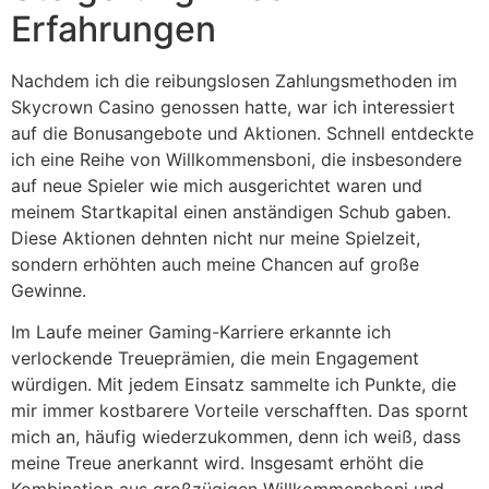
Erfahrungen
Nachdem ich die reibungslosen Zahlungsmethoden im
Skycrown Casino genossen hatte, war ich interessiert
auf die Bonusangebote und Aktionen. Schnell entdeckte
ich eine Reihe von Willkommensboni, die insbesondere
auf neue Spieler wie mich ausgerichtet waren und
meinem Startkapital einen anständigen Schub gaben.
Diese Aktionen dehnten nicht nur meine Spielzeit,
sondern erhöhten auch meine Chancen auf große
Gewinne.
Im Laufe meiner Gaming-Karriere erkannte ich
verlockende Treueprämien, die mein Engagement
würdigen. Mit jedem Einsatz sammelte ich Punkte, die
mir immer kostbarere Vorteile verschafften. Das spornt
mich an, häufig wiederzukommen, denn ich weiß, dass
meine Treue anerkannt wird. Insgesamt erhöht die
Kombination aus großzügigen Willkommensboni und