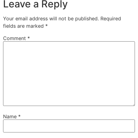
Leave a Reply
Your email address will not be published.
Required
fields are marked
*
Comment
*
Name
*