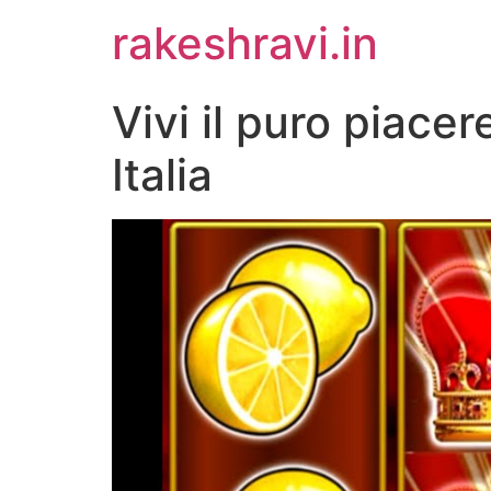
Skip
rakeshravi.in
to
content
Vivi il puro piace
Italia