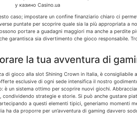
sto caso; impostare un confine finanziario chiaro ci permet
rse puntate per scoprire quale sia la più appropriata a no
ossono portare a guadagni maggiori ma anche a perdite più
che garantisca sia divertimento che gioco responsabile. T
rare la tua avventura di gamin
di gioco alla slot Shining Crown in Italia, è consigliabile a
 offerte esclusive di ogni sede intensifica il nostro godime
o: è un sistema ottimo per scoprire nuovi giochi. Abbraccia
, condividendo strategie e storie. Si può anche gustare piatti 
Partecipando a questi elementi tipici, generiamo momenti m
lia ha da proporre per un’avventura di gaming davvero sod