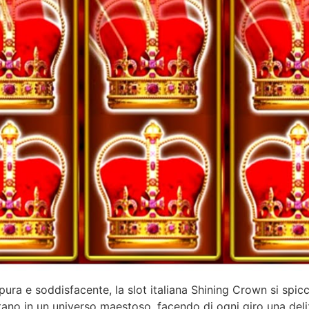
ra e soddisfacente, la slot italiana Shining Crown si spic
ano in un universo maestoso, facendo di ogni giro una deliz