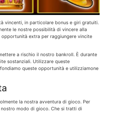
 vincenti, in particolare bonus e giri gratuiti.
e le nostre possibilità di vincere alla
 opportunità extra per raggiungere vincite
mettere a rischio il nostro bankroll. È durante
e sostanziali. Utilizzare queste
rofondiamo queste opportunità e utilizziamone
ta
volmente la nostra avventura di gioco. Per
 nostro modo di gioco. Che si tratti di