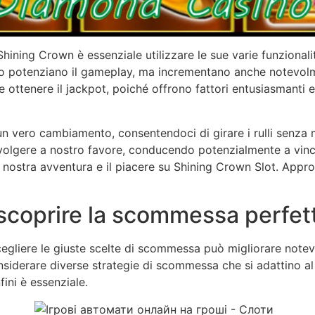
Shining Crown è essenziale utilizzare le sue varie funzionalità
potenziano il gameplay, ma incrementano anche notevolment
ottenere il jackpot, poiché offrono fattori entusiasmanti e
è un vero cambiamento, consentendoci di girare i rulli senza 
volgere a nostro favore, conducendo potenzialmente a vincit
la nostra avventura e il piacere su Shining Crown Slot. App
scoprire la scommessa perfet
cegliere le giuste scelte di scommessa può migliorare note
onsiderare diverse strategie di scommessa che si adattino al
fini è essenziale.