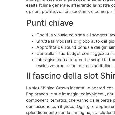
esalta l’clima generale, afferrando la nostra 
opzioni profittevoli ci aspettano, e come per
Punti chiave
Goditi la visuale colorata e i soggetti ac
Sfrutta la modalità di gioco auto del gio
Approfitta dei round bonus e dei giri se
Controlla il tuo budget con saggezza sce
Interagisci con altri utenti e scopri la t
esclusive promozioni dei casinò italiani.
Il fascino della slot S
La slot Shining Crown incanta i giocatori con l
Esplorando le sue immagini coinvolgenti, notia
componenti tematici, che vanno dalle pietre p
connessione con il gioco. Ogni giro appare u
splendidamente con la immagine, concludendo u