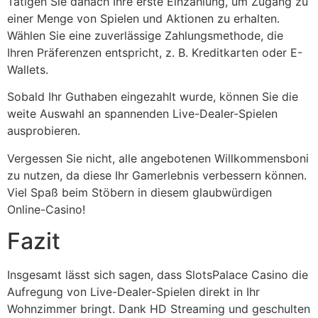
Tätigen Sie danach Ihre erste Einzahlung, um Zugang zu
einer Menge von Spielen und Aktionen zu erhalten.
Wählen Sie eine zuverlässige Zahlungsmethode, die
Ihren Präferenzen entspricht, z. B. Kreditkarten oder E-
Wallets.
Sobald Ihr Guthaben eingezahlt wurde, können Sie die
weite Auswahl an spannenden Live-Dealer-Spielen
ausprobieren.
Vergessen Sie nicht, alle angebotenen Willkommensboni
zu nutzen, da diese Ihr Gamerlebnis verbessern können.
Viel Spaß beim Stöbern in diesem glaubwürdigen
Online-Casino!
Fazit
Insgesamt lässt sich sagen, dass SlotsPalace Casino die
Aufregung von Live-Dealer-Spielen direkt in Ihr
Wohnzimmer bringt. Dank HD Streaming und geschulten