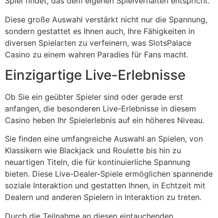
Spiel findet, das dem eigenen Spielverhalten entspricht.
Diese große Auswahl verstärkt nicht nur die Spannung,
sondern gestattet es Ihnen auch, Ihre Fähigkeiten in
diversen Spielarten zu verfeinern, was SlotsPalace
Casino zu einem wahren Paradies für Fans macht.
Einzigartige Live-Erlebnisse
Ob Sie ein geübter Spieler sind oder gerade erst
anfangen, die besonderen Live-Erlebnisse in diesem
Casino heben Ihr Spielerlebnis auf ein höheres Niveau.
Sie finden eine umfangreiche Auswahl an Spielen, von
Klassikern wie Blackjack und Roulette bis hin zu
neuartigen Titeln, die für kontinuierliche Spannung
bieten. Diese Live-Dealer-Spiele ermöglichen spannende
soziale Interaktion und gestatten Ihnen, in Echtzeit mit
Dealern und anderen Spielern in Interaktion zu treten.
Durch die Teilnahme an diesen eintauchenden