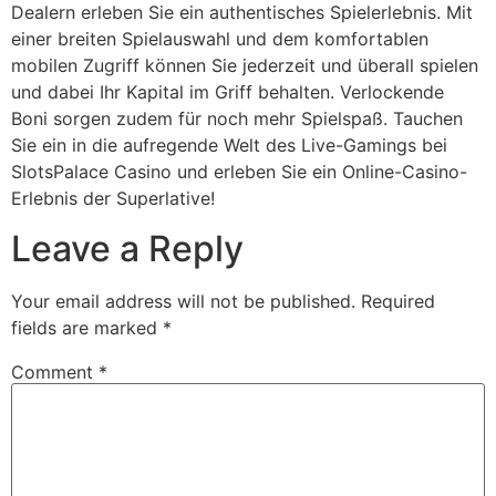
Dealern erleben Sie ein authentisches Spielerlebnis. Mit
einer breiten Spielauswahl und dem komfortablen
mobilen Zugriff können Sie jederzeit und überall spielen
und dabei Ihr Kapital im Griff behalten. Verlockende
Boni sorgen zudem für noch mehr Spielspaß. Tauchen
Sie ein in die aufregende Welt des Live-Gamings bei
SlotsPalace Casino und erleben Sie ein Online-Casino-
Erlebnis der Superlative!
Leave a Reply
Your email address will not be published.
Required
fields are marked
*
Comment
*