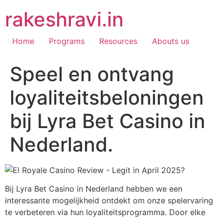
Skip
rakeshravi.in
to
content
Home
Programs
Resources
Abouts us
Speel en ontvang
loyaliteitsbeloningen
bij Lyra Bet Casino in
Nederland.
Bij Lyra Bet Casino in Nederland hebben we een
interessante mogelijkheid ontdekt om onze spelervaring
te verbeteren via hun loyaliteitsprogramma. Door elke