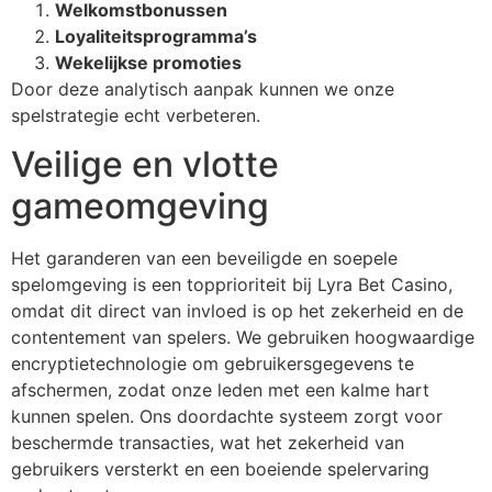
Welkomstbonussen
Loyaliteitsprogramma’s
Wekelijkse promoties
Door deze analytisch aanpak kunnen we onze
spelstrategie echt verbeteren.
Veilige en vlotte
gameomgeving
Het garanderen van een beveiligde en soepele
spelomgeving is een topprioriteit bij Lyra Bet Casino,
omdat dit direct van invloed is op het zekerheid en de
contentement van spelers. We gebruiken hoogwaardige
encryptietechnologie om gebruikersgegevens te
afschermen, zodat onze leden met een kalme hart
kunnen spelen. Ons doordachte systeem zorgt voor
beschermde transacties, wat het zekerheid van
gebruikers versterkt en een boeiende spelervaring