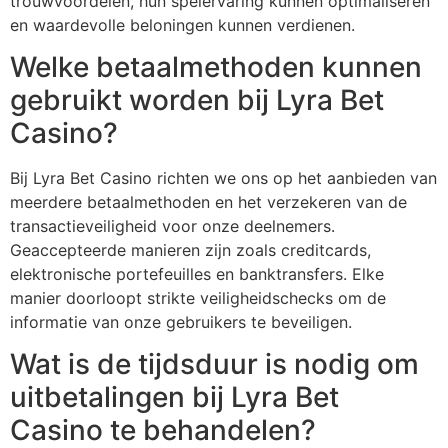
trouwvoordelen, hun spelervaring kunnen optimaliseren
en waardevolle beloningen kunnen verdienen.
Welke betaalmethoden kunnen
gebruikt worden bij Lyra Bet
Casino?
Bij Lyra Bet Casino richten we ons op het aanbieden van
meerdere betaalmethoden en het verzekeren van de
transactieveiligheid voor onze deelnemers.
Geaccepteerde manieren zijn zoals creditcards,
elektronische portefeuilles en banktransfers. Elke
manier doorloopt strikte veiligheidschecks om de
informatie van onze gebruikers te beveiligen.
Wat is de tijdsduur is nodig om
uitbetalingen bij Lyra Bet
Casino te behandelen?