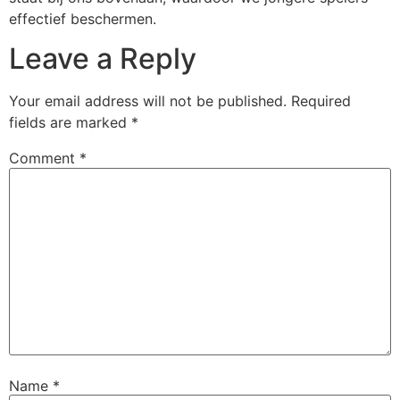
effectief beschermen.
Leave a Reply
Your email address will not be published.
Required
fields are marked
*
Comment
*
Name
*