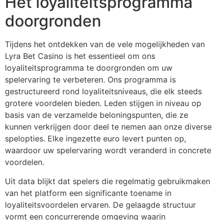
Het loyaliteitsprogramma
doorgronden
Tijdens het ontdekken van de vele mogelijkheden van
Lyra Bet Casino is het essentieel om ons
loyaliteitsprogramma te doorgronden om uw
spelervaring te verbeteren. Ons programma is
gestructureerd rond loyaliteitsniveaus, die elk steeds
grotere voordelen bieden. Leden stijgen in niveau op
basis van de verzamelde beloningspunten, die ze
kunnen verkrijgen door deel te nemen aan onze diverse
spelopties. Elke ingezette euro levert punten op,
waardoor uw spelervaring wordt veranderd in concrete
voordelen.
Uit data blijkt dat spelers die regelmatig gebruikmaken
van het platform een significante toename in
loyaliteitsvoordelen ervaren. De gelaagde structuur
vormt een concurrerende omgeving waarin