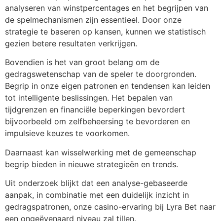
analyseren van winstpercentages en het begrijpen van
de spelmechanismen zijn essentieel. Door onze
strategie te baseren op kansen, kunnen we statistisch
gezien betere resultaten verkrijgen.
Bovendien is het van groot belang om de
gedragswetenschap van de speler te doorgronden.
Begrip in onze eigen patronen en tendensen kan leiden
tot intelligente beslissingen. Het bepalen van
tijdgrenzen en financiële beperkingen bevordert
bijvoorbeeld om zelfbeheersing te bevorderen en
impulsieve keuzes te voorkomen.
Daarnaast kan wisselwerking met de gemeenschap
begrip bieden in nieuwe strategieën en trends.
Uit onderzoek blijkt dat een analyse-gebaseerde
aanpak, in combinatie met een duidelijk inzicht in
gedragspatronen, onze casino-ervaring bij Lyra Bet naar
een ongeëvenaard niveau zal tillen.