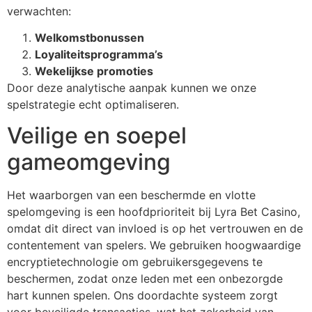
verwachten:
Welkomstbonussen
Loyaliteitsprogramma’s
Wekelijkse promoties
Door deze analytische aanpak kunnen we onze
spelstrategie echt optimaliseren.
Veilige en soepel
gameomgeving
Het waarborgen van een beschermde en vlotte
spelomgeving is een hoofdprioriteit bij Lyra Bet Casino,
omdat dit direct van invloed is op het vertrouwen en de
contentement van spelers. We gebruiken hoogwaardige
encryptietechnologie om gebruikersgegevens te
beschermen, zodat onze leden met een onbezorgde
hart kunnen spelen. Ons doordachte systeem zorgt