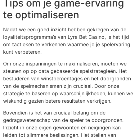
Tips om je game-ervaring
te optimaliseren
Nadat we een goed inzicht hebben gekregen van de
loyaliteitsprogramma’s van Lyra Bet Casino, is het tijd
om tactieken te verkennen waarmee je je spelervaring
kunt verbeteren.
Om onze inspanningen te maximaliseren, moeten we
steunen op op data gebaseerde spelstrategieën. Het
bestuderen van winstpercentages en het doorgronden
van de spelmechanismen zijn cruciaal. Door onze
strategie te baseren op waarschijnlijkheden, kunnen we
wiskundig gezien betere resultaten verkrijgen.
Bovendien is het van cruciaal belang om de
gedragswetenschap van de speler te doorgronden.
Inzicht in onze eigen gewoonten en neigingen kan
leiden tot slimmere beslissingen. Het stellen van