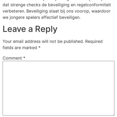
dat strenge checks de beveiliging en regelconformiteit
verbeteren. Beveiliging staat bij ons voorop, waardoor
we jongere spelers effectief beveiligen.
Leave a Reply
Your email address will not be published.
Required
fields are marked
*
Comment
*