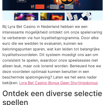
Bij Lyra Bet Casino in Nederland hebben we een
interessante mogelijkheid ontdekt om onze spelervaring
te verbeteren via hun loyaliteitsprogramma. Door elke
euro die we wedden te evalueren, kunnen we
beloningspunten sparen, wat kan leiden tot belangrijke
loyaliteitsvoordelen. Dit systeem moedigt ons aan om
consistent te spelen, waardoor onze speelsessies niet
alleen leuk, maar ook lonend worden. Benieuwd hoe we
deze voordelen optimaal kunnen benutten in een
beschermde spelomgeving? Laten we het eens nader
bekijken.
Lyra Bet Casino Bonus Geen Stortingsbonus
Ontdek een diverse selectie
spellen