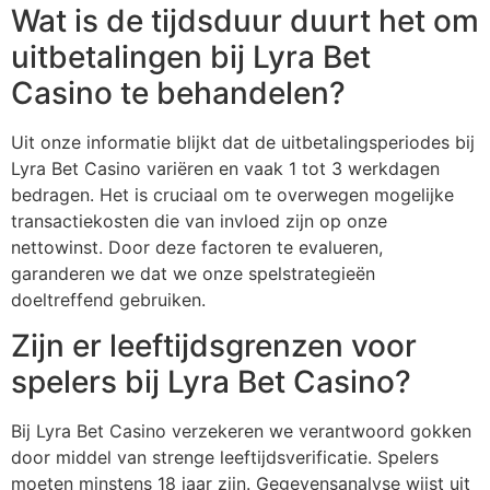
Wat is de tijdsduur duurt het om
uitbetalingen bij Lyra Bet
Casino te behandelen?
Uit onze informatie blijkt dat de uitbetalingsperiodes bij
Lyra Bet Casino variëren en vaak 1 tot 3 werkdagen
bedragen. Het is cruciaal om te overwegen mogelijke
transactiekosten die van invloed zijn op onze
nettowinst. Door deze factoren te evalueren,
garanderen we dat we onze spelstrategieën
doeltreffend gebruiken.
Zijn er leeftijdsgrenzen voor
spelers bij Lyra Bet Casino?
Bij Lyra Bet Casino verzekeren we verantwoord gokken
door middel van strenge leeftijdsverificatie. Spelers
moeten minstens 18 jaar zijn. Gegevensanalyse wijst uit