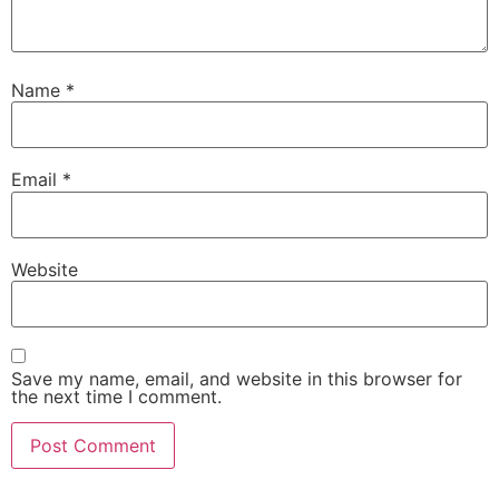
Name
*
Email
*
Website
Save my name, email, and website in this browser for
the next time I comment.