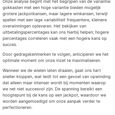
Onze analyse begint met het begrijpen van de variantie:
gokkasten met een hoge variantie bieden mogelijk
grotere jackpotkansen, maar lagere winkansen, terwijl
spellen met een lage variabiliteit frequentere, kleinere
overwinningen opleveren. Het bekijken van
uitbetalingspercentages kan ons hierbij helpen; hogere
percentages correleren vaak met een hogere kans op
succes.
Door gedragskenmerken te volgen, anticiperen we het
optimale moment om onze inzet te maximaliseren.
Wanneer we de wielen laten draaien, gaat ons hart
sneller kloppen, wat leidt tot een gevoel van opwinding
dat alleen maar intenser wordt bij momenten waarop
we net niet succesvol zijn. De spanning bereikt een
hoogtepunt bij de kans op een jackpot, waardoor we
worden aangemoedigd om onze aanpak verder te
perfectioneren.