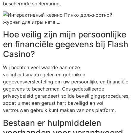
beschermde spelervaring.
Hoe veilig zijn mijn persoonlijke
en financiële gegevens bij Flash
Casino?
Wij hechten veel waarde aan onze
veiligheidsmaatregelen en gebruiken
gegevensversleuteling om uw persoonlijke en financiële
gegevens te beschermen. Ons gedetailleerde
privacybeleid garandeert solide beveiligingsprocedures,
zodat u met een gerust hart beveiligd en vol
vertrouwen gebruik kunt maken van ons platform.
Bestaan er hulpmiddelen
voorhanden voor verantwoord