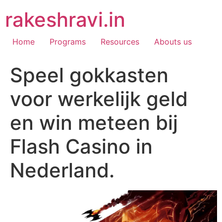
Skip
rakeshravi.in
to
content
Home
Programs
Resources
Abouts us
Speel gokkasten
voor werkelijk geld
en win meteen bij
Flash Casino in
Nederland.