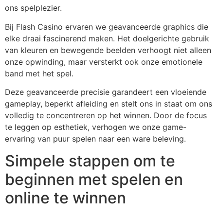
ons spelplezier.
Bij Flash Casino ervaren we geavanceerde graphics die
elke draai fascinerend maken. Het doelgerichte gebruik
van kleuren en bewegende beelden verhoogt niet alleen
onze opwinding, maar versterkt ook onze emotionele
band met het spel.
Deze geavanceerde precisie garandeert een vloeiende
gameplay, beperkt afleiding en stelt ons in staat om ons
volledig te concentreren op het winnen. Door de focus
te leggen op esthetiek, verhogen we onze game-
ervaring van puur spelen naar een ware beleving.
Simpele stappen om te
beginnen met spelen en
online te winnen