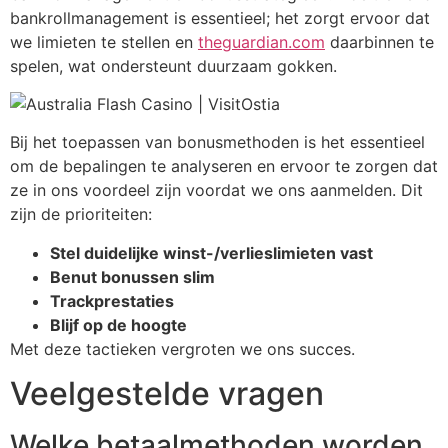
bankrollmanagement is essentieel; het zorgt ervoor dat
we limieten te stellen en
theguardian.com
daarbinnen te
spelen, wat ondersteunt duurzaam gokken.
Bij het toepassen van bonusmethoden is het essentieel
om de bepalingen te analyseren en ervoor te zorgen dat
ze in ons voordeel zijn voordat we ons aanmelden. Dit
zijn de prioriteiten:
Stel duidelijke winst-/verlieslimieten vast
Benut bonussen slim
Trackprestaties
Blijf op de hoogte
Met deze tactieken vergroten we ons succes.
Veelgestelde vragen
Welke betaalmethoden worden