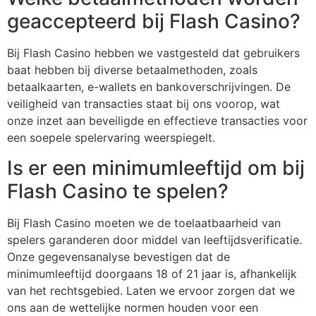
geaccepteerd bij Flash Casino?
Bij Flash Casino hebben we vastgesteld dat gebruikers
baat hebben bij diverse betaalmethoden, zoals
betaalkaarten, e-wallets en bankoverschrijvingen. De
veiligheid van transacties staat bij ons voorop, wat
onze inzet aan beveiligde en effectieve transacties voor
een soepele spelervaring weerspiegelt.
Is er een minimumleeftijd om bij
Flash Casino te spelen?
Bij Flash Casino moeten we de toelaatbaarheid van
spelers garanderen door middel van leeftijdsverificatie.
Onze gegevensanalyse bevestigen dat de
minimumleeftijd doorgaans 18 of 21 jaar is, afhankelijk
van het rechtsgebied. Laten we ervoor zorgen dat we
ons aan de wettelijke normen houden voor een