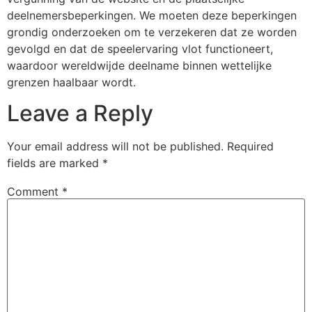
deelnemersbeperkingen. We moeten deze beperkingen
grondig onderzoeken om te verzekeren dat ze worden
gevolgd en dat de speelervaring vlot functioneert,
waardoor wereldwijde deelname binnen wettelijke
grenzen haalbaar wordt.
Leave a Reply
Your email address will not be published.
Required
fields are marked
*
Comment
*