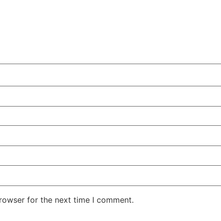
rowser for the next time I comment.