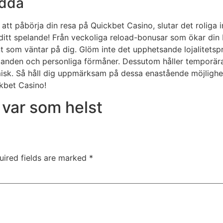
edda
att påbörja din resa på Quickbet Casino, slutar det roliga
tt spelande! Från veckoliga reload-bonusar som ökar din ba
sant som väntar på dig. Glöm inte det upphetsande lojalitet
judanden och personliga förmåner. Dessutom håller temporä
sk. Så håll dig uppmärksam på dessa enastående möjligheter;
ckbet Casino!
, var som helst
uired fields are marked
*