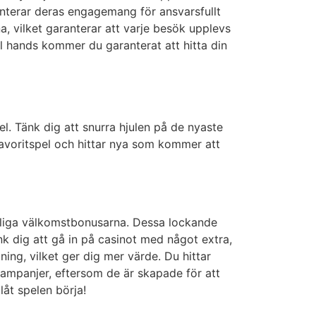
nterar deras engagemang för ansvarsfullt
a, vilket garanterar att varje besök upplevs
ll hands kommer du garanterat att hitta din
. Tänk dig att snurra hjulen på de nyaste
a favoritspel och hittar nya som kommer att
ängliga välkomstbonusarna. Dessa lockande
nk dig att gå in på casinot med något extra,
ning, vilket ger dig mer värde. Du hittar
kampanjer, eftersom de är skapade för att
låt spelen börja!