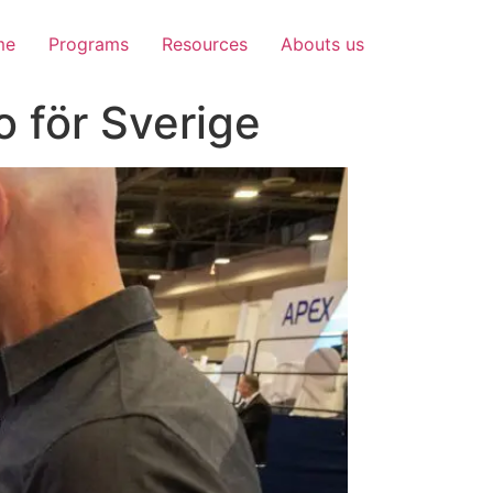
me
Programs
Resources
Abouts us
o för Sverige