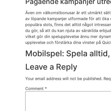
Pågående kampanjer utr
Även om välkomstbonusar är ett utmärkt sätt 
av löpande kampanjer utformade för att öka di
populära slots, finns det alltid något intres
du gör, så att du kan njuta av särskilda erb
vilket gör din spelupplevelse ännu mer dynami
upplevelse och förstärka dina vinster på Qui
Mobilspel: Spela alltid
Leave a Reply
Your email address will not be published.
Req
Comment
*