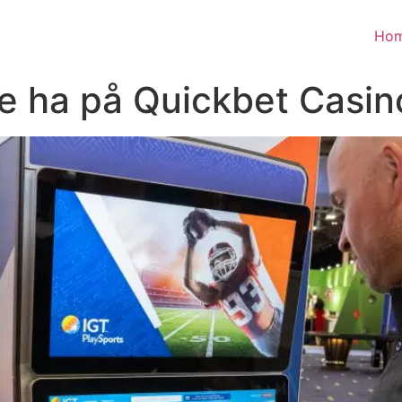
Ho
te ha på Quickbet Casin