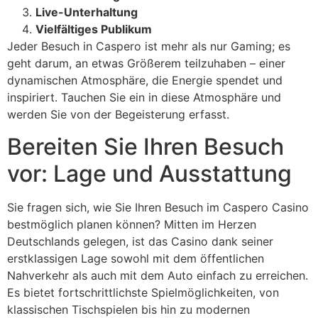
Live-Unterhaltung
Vielfältiges Publikum
Jeder Besuch in Caspero ist mehr als nur Gaming; es
geht darum, an etwas Größerem teilzuhaben – einer
dynamischen Atmosphäre, die Energie spendet und
inspiriert. Tauchen Sie ein in diese Atmosphäre und
werden Sie von der Begeisterung erfasst.
Bereiten Sie Ihren Besuch
vor: Lage und Ausstattung
Sie fragen sich, wie Sie Ihren Besuch im Caspero Casino
bestmöglich planen können? Mitten im Herzen
Deutschlands gelegen, ist das Casino dank seiner
erstklassigen Lage sowohl mit dem öffentlichen
Nahverkehr als auch mit dem Auto einfach zu erreichen.
Es bietet fortschrittlichste Spielmöglichkeiten, von
klassischen Tischspielen bis hin zu modernen