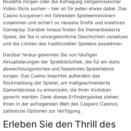
Roulette mögen oder die Aufregung zeitgenössischer
Video-Slots suchen – hier ist für jeden etwas dabei. Das
Casino kooperiert mit führenden Spieleentwicklern
zusammen und sichert so neueste Grafik und kreatives
Gameplay. Darüber hinaus finden Sie themenbasierte
Spiele, die Sie in unvergleichliche Geschichten versetzen
und die Limiten des traditionellen Spielens ausdehnen.
Darüber hinaus gewinnen Sie von häufigen
Aktualisierungen der Spielbibliothek, die für ein stets
abwechslungsreiches und fesselndes Spielerlebnis
sorgen. Das Casino beachtet außerdem das
Rückmeldung der Spieler, um maßgeschneiderte
Gamerlebnisse zu entwickeln, die Ihren Vorlieben
gerecht werden. Dank dieses Erfindergeistes stehen
Ihnen in der aufregenden Welt des Caspero Casinos
zahlreiche Optionen zur Verfügung.
Erleben Sie den Thrill des