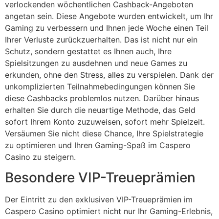
verlockenden wöchentlichen Cashback-Angeboten
angetan sein. Diese Angebote wurden entwickelt, um Ihr
Gaming zu verbessern und Ihnen jede Woche einen Teil
Ihrer Verluste zurückzuerhalten. Das ist nicht nur ein
Schutz, sondern gestattet es Ihnen auch, Ihre
Spielsitzungen zu ausdehnen und neue Games zu
erkunden, ohne den Stress, alles zu verspielen. Dank der
unkomplizierten Teilnahmebedingungen können Sie
diese Cashbacks problemlos nutzen. Darüber hinaus
erhalten Sie durch die neuartige Methode, das Geld
sofort Ihrem Konto zuzuweisen, sofort mehr Spielzeit.
Versäumen Sie nicht diese Chance, Ihre Spielstrategie
zu optimieren und Ihren Gaming-Spaß im Caspero
Casino zu steigern.
Besondere VIP-Treueprämien
Der Eintritt zu den exklusiven VIP-Treueprämien im
Caspero Casino optimiert nicht nur Ihr Gaming-Erlebnis,