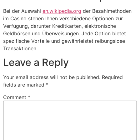
Bei der Auswahl
en.wikipedia.org
der Bezahlmethoden
im Casino stehen Ihnen verschiedene Optionen zur
Verfügung, darunter Kreditkarten, elektronische
Geldbörsen und Überweisungen. Jede Option bietet
spezifische Vorteile und gewährleistet reibungslose
Transaktionen.
Leave a Reply
Your email address will not be published.
Required
fields are marked
*
Comment
*