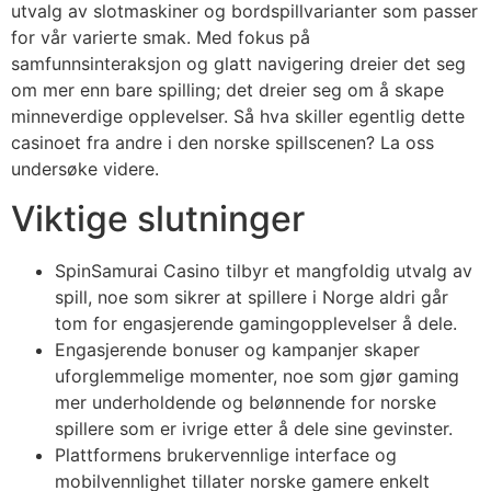
utvalg av slotmaskiner og bordspillvarianter som passer
for vår varierte smak. Med fokus på
samfunnsinteraksjon og glatt navigering dreier det seg
om mer enn bare spilling; det dreier seg om å skape
minneverdige opplevelser. Så hva skiller egentlig dette
casinoet fra andre i den norske spillscenen? La oss
undersøke videre.
Viktige slutninger
SpinSamurai Casino tilbyr et mangfoldig utvalg av
spill, noe som sikrer at spillere i Norge aldri går
tom for engasjerende gamingopplevelser å dele.
Engasjerende bonuser og kampanjer skaper
uforglemmelige momenter, noe som gjør gaming
mer underholdende og belønnende for norske
spillere som er ivrige etter å dele sine gevinster.
Plattformens brukervennlige interface og
mobilvennlighet tillater norske gamere enkelt