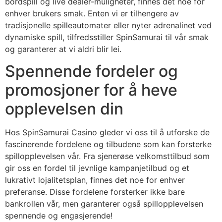
bordspill og live dealer-muligheter, finnes det noe for
enhver brukers smak. Enten vi er tilhengere av
tradisjonelle spilleautomater eller nyter adrenalinet ved
dynamiske spill, tilfredsstiller SpinSamurai til vår smak
og garanterer at vi aldri blir lei.
Spennende fordeler og
promosjoner for å heve
opplevelsen din
Hos SpinSamurai Casino gleder vi oss til å utforske de
fascinerende fordelene og tilbudene som kan forsterke
spillopplevelsen vår. Fra sjenerøse velkomsttilbud som
gir oss en fordel til jevnlige kampanjetilbud og et
lukrativt lojalitetsplan, finnes det noe for enhver
preferanse. Disse fordelene forsterker ikke bare
bankrollen vår, men garanterer også spillopplevelsen
spennende og engasjerende!