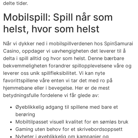
delte tider.
Mobilspill: Spill når som
helst, hvor som helst
Når vi dykker ned i mobilspillverdenen hos SpinSamurai
Casino, oppdager vi uavhengigheten det leverer til å
delta i spill alltid og hvor som helst. Denne bærbare
bekvemmeligheten forandrer spillopplevelsene våre og
leverer oss unik spillfleksibilitet. Vi kan nyte
favorittspillene våre enten vi tar det med ro på
hjemmebane eller i bevegelse. Her er de mest
betydningsfulle fordelene vi får glede av:
Øyeblikkelig adgang til spillene med bare et
berøring
Mobiltilpasset visuell kvalitet for en sømløs bruk
Gaming uten behov for et skrivebordsoppsett
Nyheter i øyeblikkelig om kampanjer og