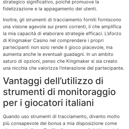
strategico significativo, poiché promuove la
fidelizzazione e la appagamento dei utenti.
Inoltre, gli strumenti di tracciamento forniti forniscono
una visione agevole sui premi correnti, il che amplifica
la mia capacità di elaborare strategie efficaci. L’sforzo
di Kingmaker Casino nel comprendere i propri
partecipanti non solo rende il gioco piacevole, ma
aumenta anche le eventuali guadagni. In un ambito
saturo di opzioni, penso che Kingmaker si sia creato
una nicchia che valorizza l’interazione del partecipante.
Vantaggi dell’utilizzo di
strumenti di monitoraggio
per i giocatori italiani
Quando uso strumenti di tracciamento, divento molto
più consapevole dei bonus a mia disposizione come