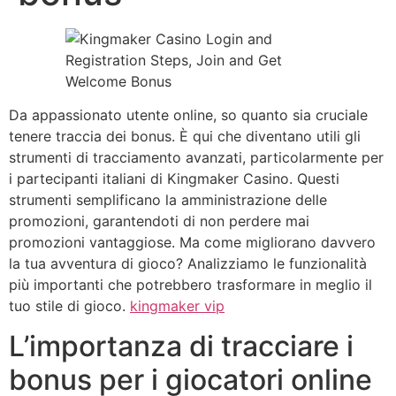
Da appassionato utente online, so quanto sia cruciale
tenere traccia dei bonus. È qui che diventano utili gli
strumenti di tracciamento avanzati, particolarmente per
i partecipanti italiani di Kingmaker Casino. Questi
strumenti semplificano la amministrazione delle
promozioni, garantendoti di non perdere mai
promozioni vantaggiose. Ma come migliorano davvero
la tua avventura di gioco? Analizziamo le funzionalità
più importanti che potrebbero trasformare in meglio il
tuo stile di gioco.
kingmaker vip
L’importanza di tracciare i
bonus per i giocatori online