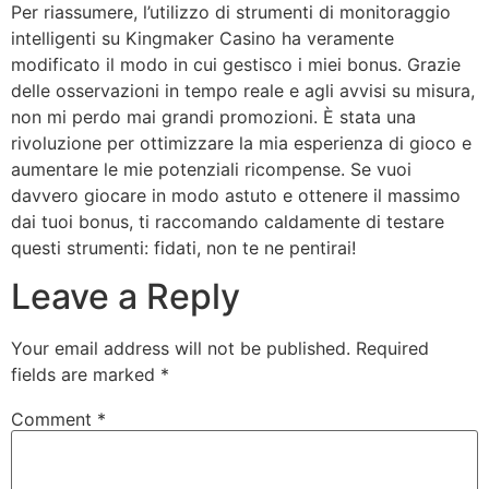
Per riassumere, l’utilizzo di strumenti di monitoraggio
intelligenti su Kingmaker Casino ha veramente
modificato il modo in cui gestisco i miei bonus. Grazie
delle osservazioni in tempo reale e agli avvisi su misura,
non mi perdo mai grandi promozioni. È stata una
rivoluzione per ottimizzare la mia esperienza di gioco e
aumentare le mie potenziali ricompense. Se vuoi
davvero giocare in modo astuto e ottenere il massimo
dai tuoi bonus, ti raccomando caldamente di testare
questi strumenti: fidati, non te ne pentirai!
Leave a Reply
Your email address will not be published.
Required
fields are marked
*
Comment
*