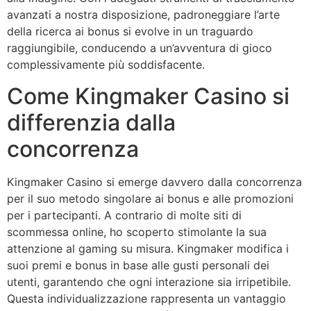
avanzati a nostra disposizione, padroneggiare l’arte
della ricerca ai bonus si evolve in un traguardo
raggiungibile, conducendo a un’avventura di gioco
complessivamente più soddisfacente.
Come Kingmaker Casino si
differenzia dalla
concorrenza
Kingmaker Casino si emerge davvero dalla concorrenza
per il suo metodo singolare ai bonus e alle promozioni
per i partecipanti. A contrario di molte siti di
scommessa online, ho scoperto stimolante la sua
attenzione al gaming su misura. Kingmaker modifica i
suoi premi e bonus in base alle gusti personali dei
utenti, garantendo che ogni interazione sia irripetibile.
Questa individualizzazione rappresenta un vantaggio