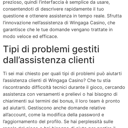
prezioso, quindi l’interfaccia è semplice da usare,
consentendoti di descrivere rapidamente il tuo
questione e ottenere assistenza in tempo reale. Sfrutta
l’innovazione nell’assistenza di Wingaga Casino, che
garantisce che le tue domande vengano trattate in
modo veloce ed efficace.
Tipi di problemi gestiti
dall’assistenza clienti
Ti sei mai chiesto per quali tipi di problemi può aiutarti
l’assistenza clienti di Wingaga Casino? Che tu stia
riscontrando difficoltà tecnici durante il gioco, cercando
assistenza con versamenti e prelievi o hai bisogno di
chiarimenti sui termini dei bonus, il loro team è pronto
ad aiutarti. Gestiscono anche domande relative
all’account, come la modifica della password e
l’aggiornamento del profilo. Se hai perplessità sulle