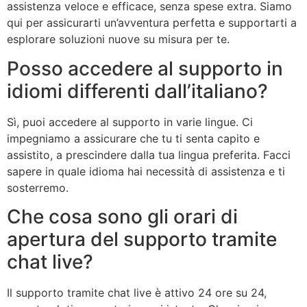
assistenza veloce e efficace, senza spese extra. Siamo
qui per assicurarti un’avventura perfetta e supportarti a
esplorare soluzioni nuove su misura per te.
Posso accedere al supporto in
idiomi differenti dall’italiano?
Sì, puoi accedere al supporto in varie lingue. Ci
impegniamo a assicurare che tu ti senta capito e
assistito, a prescindere dalla tua lingua preferita. Facci
sapere in quale idioma hai necessità di assistenza e ti
sosterremo.
Che cosa sono gli orari di
apertura del supporto tramite
chat live?
Il supporto tramite chat live è attivo 24 ore su 24,