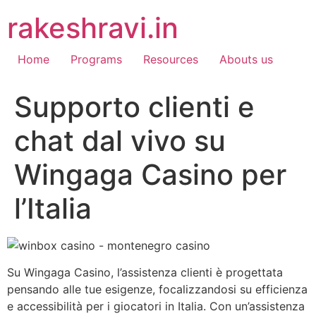
Skip
rakeshravi.in
to
content
Home
Programs
Resources
Abouts us
Supporto clienti e
chat dal vivo su
Wingaga Casino per
l’Italia
Su Wingaga Casino, l’assistenza clienti è progettata
pensando alle tue esigenze, focalizzandosi su efficienza
e accessibilità per i giocatori in Italia. Con un’assistenza