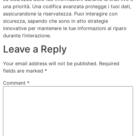
una priorità. Una codifica avanzata protegge i tuoi dati,
assicurandone la riservatezza. Puoi interagire con
sicurezza, sapendo che sono in atto strategie
innovative per mantenere le tue informazioni al riparo
durante l’interazione.
Leave a Reply
Your email address will not be published.
Required
fields are marked
*
Comment
*