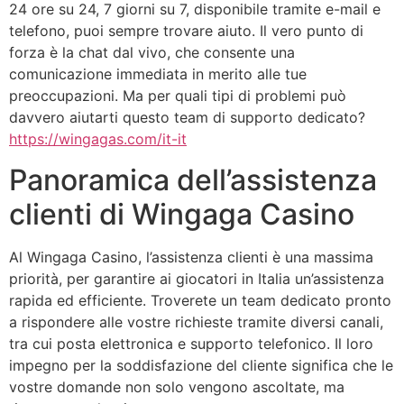
24 ore su 24, 7 giorni su 7, disponibile tramite e-mail e
telefono, puoi sempre trovare aiuto. Il vero punto di
forza è la chat dal vivo, che consente una
comunicazione immediata in merito alle tue
preoccupazioni. Ma per quali tipi di problemi può
davvero aiutarti questo team di supporto dedicato?
https://wingagas.com/it-it
Panoramica dell’assistenza
clienti di Wingaga Casino
Al Wingaga Casino, l’assistenza clienti è una massima
priorità, per garantire ai giocatori in Italia un’assistenza
rapida ed efficiente. Troverete un team dedicato pronto
a rispondere alle vostre richieste tramite diversi canali,
tra cui posta elettronica e supporto telefonico. Il loro
impegno per la soddisfazione del cliente significa che le
vostre domande non solo vengono ascoltate, ma