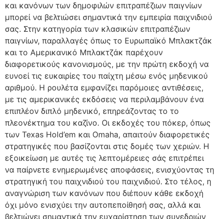
και κανόνων των δημοφιλών επιτραπέζιων παιγνίων
μπορεί να βελτιώσει σημαντικά την εμπειρία παιχνιδιού
σας. Στην κατηγορία των κλασικών επιτραπέζιων
παιγνίων, παραλλαγές όπως το Ευρωπαϊκό Μπλακτζάκ
και το Αμερικανικό Μπλακτζάκ παρέχουν
διαφορετικούς κανονισμούς, με την πρώτη εκδοχή να
ευνοεί τις ευκαιρίες του παίχτη μέσω ενός μηδενικού
αριθμού. Η ρουλέτα εμφανίζει παρόμοιες αντιθέσεις,
με τις αμερικανικές εκδόσεις να περιλαμβάνουν ένα
επιπλέον διπλό μηδενικό, επηρεάζοντας το το
πλεονέκτημα του καζίνο. Οι εκδοχές του πόκερ, όπως
των Texas Hold’em και Omaha, απαιτούν διαφορετικές
στρατηγικές που βασίζονται στις δομές των χεριών. Η
εξοικείωση με αυτές τις λεπτομέρειες σάς επιτρέπει
να παίρνετε ενημερωμένες αποφάσεις, ενισχύοντας τη
στρατηγική του παιχνιδιού του παιχνιδιού. Στο τέλος, η
αναγνώριση των κανόνων που διέπουν κάθε εκδοχή
όχι μόνο ενισχύει την αυτοπεποίθησή σας, αλλά και
βελτιώνει σημαντικά την ευχαρίστηση των συνεδριών