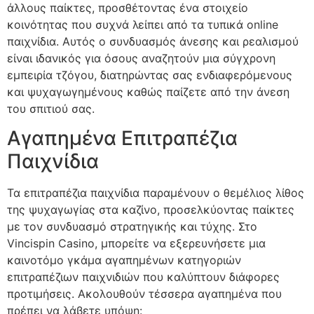
άλλους παίκτες, προσθέτοντας ένα στοιχείο
κοινότητας που συχνά λείπει από τα τυπικά online
παιχνίδια. Αυτός ο συνδυασμός άνεσης και ρεαλισμού
είναι ιδανικός για όσους αναζητούν μια σύγχρονη
εμπειρία τζόγου, διατηρώντας σας ενδιαφερόμενους
και ψυχαγωγημένους καθώς παίζετε από την άνεση
του σπιτιού σας.
Αγαπημένα Επιτραπέζια
Παιχνίδια
Τα επιτραπέζια παιχνίδια παραμένουν ο θεμέλιος λίθος
της ψυχαγωγίας στα καζίνο, προσελκύοντας παίκτες
με τον συνδυασμό στρατηγικής και τύχης. Στο
Vincispin Casino, μπορείτε να εξερευνήσετε μια
καινοτόμο γκάμα αγαπημένων κατηγοριών
επιτραπέζιων παιχνιδιών που καλύπτουν διάφορες
προτιμήσεις. Ακολουθούν τέσσερα αγαπημένα που
πρέπει να λάβετε υπόψη: