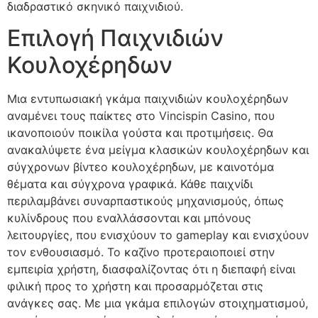
διαδραστικό σκηνικό παιχνιδιού.
Επιλογή Παιχνιδιών
Κουλοχέρηδων
Μια εντυπωσιακή γκάμα παιχνιδιών κουλοχέρηδων
αναμένει τους παίκτες στο Vincispin Casino, που
ικανοποιούν ποικίλα γούστα και προτιμήσεις. Θα
ανακαλύψετε ένα μείγμα κλασικών κουλοχέρηδων και
σύγχρονων βίντεο κουλοχέρηδων, με καινοτόμα
θέματα και σύγχρονα γραφικά. Κάθε παιχνίδι
περιλαμβάνει συναρπαστικούς μηχανισμούς, όπως
κυλίνδρους που εναλλάσσονται και μπόνους
λειτουργίες, που ενισχύουν το gameplay και ενισχύουν
τον ενθουσιασμό. Το καζίνο προτεραιοποιεί στην
εμπειρία χρήστη, διασφαλίζοντας ότι η διεπαφή είναι
φιλική προς το χρήστη και προσαρμόζεται στις
ανάγκες σας. Με μια γκάμα επιλογών στοιχηματισμού,