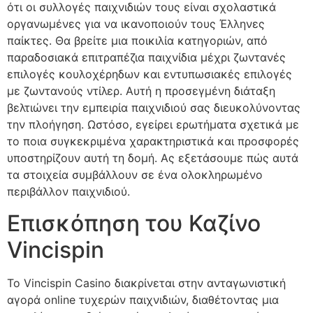
ότι οι συλλογές παιχνιδιών τους είναι σχολαστικά
οργανωμένες για να ικανοποιούν τους Έλληνες
παίκτες. Θα βρείτε μια ποικιλία κατηγοριών, από
παραδοσιακά επιτραπέζια παιχνίδια μέχρι ζωντανές
επιλογές κουλοχέρηδων και εντυπωσιακές επιλογές
με ζωντανούς ντίλερ. Αυτή η προσεγμένη διάταξη
βελτιώνει την εμπειρία παιχνιδιού σας διευκολύνοντας
την πλοήγηση. Ωστόσο, εγείρει ερωτήματα σχετικά με
το ποια συγκεκριμένα χαρακτηριστικά και προσφορές
υποστηρίζουν αυτή τη δομή. Ας εξετάσουμε πώς αυτά
τα στοιχεία συμβάλλουν σε ένα ολοκληρωμένο
περιβάλλον παιχνιδιού.
Επισκόπηση του Καζίνο
Vincispin
Το Vincispin Casino διακρίνεται στην ανταγωνιστική
αγορά online τυχερών παιχνιδιών, διαθέτοντας μια