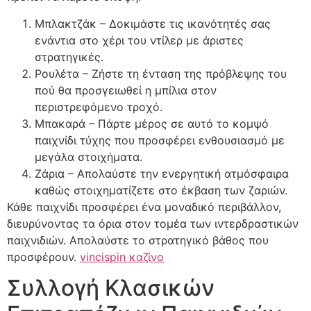
Μπλακτζάκ – Δοκιμάστε τις ικανότητές σας
ενάντια στο χέρι του ντίλερ με άριστες
στρατηγικές.
Ρουλέτα – Ζήστε τη ένταση της πρόβλεψης του
πού θα προσγειωθεί η μπίλια στον
περιστρεφόμενο τροχό.
Μπακαρά – Πάρτε μέρος σε αυτό το κομψό
παιχνίδι τύχης που προσφέρει ενθουσιασμό με
μεγάλα στοιχήματα.
Ζάρια – Απολαύστε την ενεργητική ατμόσφαιρα
καθώς στοιχηματίζετε στο έκβαση των ζαριών.
Κάθε παιχνίδι προσφέρει ένα μοναδικό περιβάλλον,
διευρύνοντας τα όρια στον τομέα των ιντερδραστικών
παιχνιδιών. Απολαύστε το στρατηγικό βάθος που
προσφέρουν.
vincispin καζίνο
Συλλογή Κλασικών