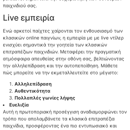
παιχνιδιού σας.
Live εμπειρία
Ενώ αρκετοί παίχτες χαίρονται τον ενθουσιασμό των
κλασικών online παιγνίων, η εμπειρία με με live ντίλερ
ενισχύει σημαντικά την γοητεία των κλασικών
επιτραπέζιων παιχνιδιών. Μεταφέρει την πραγματική
ατμόσφαιρα απευθείας στην οθόνη σας, βελτιώνοντας
την αλληλεπίδραση και την αυτοπεποίθηση. Μάθετε
πώς μπορείτε να την εκμεταλλευτείτε στο μέγιστο:
Αλληλεπίδραση
Αυθεντικότητα
Πολλαπλές γωνίες λήψης
Ευελιξία
Αυτή η πρωτοποριακή προσέγγιση αναδιαμορφώνει τον
τρόπο που απολαμβάνετε τα κλασικά επιτραπέζια
παιχνίδια, προσφέροντας ένα πιο εντυπωσιακό και