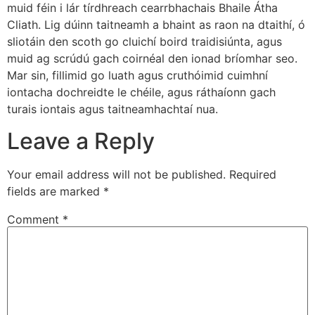
muid féin i lár tírdhreach cearrbhachais Bhaile Átha
Cliath. Lig dúinn taitneamh a bhaint as raon na dtaithí, ó
sliotáin den scoth go cluichí boird traidisiúnta, agus
muid ag scrúdú gach coirnéal den ionad bríomhar seo.
Mar sin, fillimid go luath agus cruthóimid cuimhní
iontacha dochreidte le chéile, agus ráthaíonn gach
turais iontais agus taitneamhachtaí nua.
Leave a Reply
Your email address will not be published.
Required
fields are marked
*
Comment
*