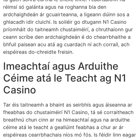
réimsí só galánta agus na roghanna bia den
ardchaighdeán ár gcuairteanna, a ligeann dúinn sos a
ghlacadh idir cluichí. Is soiléir go dtugann N1 Casino
príomháit do taitneamh chustaiméirí, a chruthaíonn gur
ceann scríbe den ardchaighdeán é do chearrbhaithe a
bhfuil paisean acu atá ag cuardach ní ach corraíl, ach
eispéireas do-chreidte freisin.
Imeachtaí agus Arduithe
Céime atá le Teacht ag N1
Casino
Tar éis taitneamh a bhaint as seirbhís agus áiseanna ar
fheabhas do chustaiméirí N1 Casino, tá sé corraitheach
breathnú chun cinn ar na himeachtaí agus na arduithe
céime atá le teacht a geallúint feabhas a chur ar ár
eispéireas cearrbhachais níos mó fós. Is féidir linn eagar