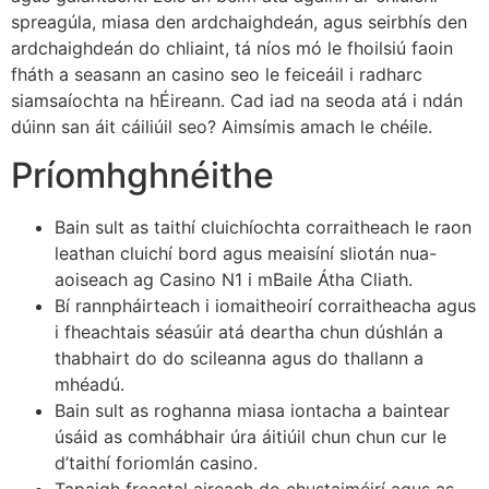
spreagúla, miasa den ardchaighdeán, agus seirbhís den
ardchaighdeán do chliaint, tá níos mó le fhoilsiú faoin
fháth a seasann an casino seo le feiceáil i radharc
siamsaíochta na hÉireann. Cad iad na seoda atá i ndán
dúinn san áit cáiliúil seo? Aimsímis amach le chéile.
Príomhghnéithe
Bain sult as taithí cluichíochta corraitheach le raon
leathan cluichí bord agus meaisíní sliotán nua-
aoiseach ag Casino N1 i mBaile Átha Cliath.
Bí rannpháirteach i iomaitheoirí corraitheacha agus
i fheachtais séasúir atá deartha chun dúshlán a
thabhairt do do scileanna agus do thallann a
mhéadú.
Bain sult as roghanna miasa iontacha a baintear
úsáid as comhábhair úra áitiúil chun chun cur le
d’taithí foriomlán casino.