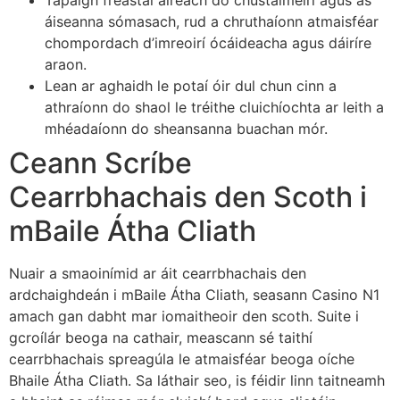
Tapaigh freastal aireach do chustaiméirí agus as
áiseanna sómasach, rud a chruthaíonn atmaisféar
chompordach d’imreoirí ócáideacha agus dáiríre
araon.
Lean ar aghaidh le potaí óir dul chun cinn a
athraíonn do shaol le tréithe cluichíochta ar leith a
mhéadaíonn do sheansanna buachan mór.
Ceann Scríbe
Cearrbhachais den Scoth i
mBaile Átha Cliath
Nuair a smaoinímid ar áit cearrbhachais den
ardchaighdeán i mBaile Átha Cliath, seasann Casino N1
amach gan dabht mar iomaitheoir den scoth. Suite i
gcroílár beoga na cathair, meascann sé taithí
cearrbhachais spreagúla le atmaisféar beoga oíche
Bhaile Átha Cliath. Sa láthair seo, is féidir linn taitneamh