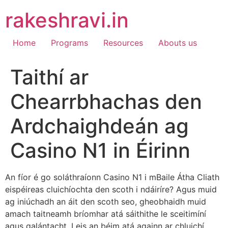
Skip
rakeshravi.in
to
content
Home
Programs
Resources
Abouts us
Taithí ar
Chearrbhachas den
Ardchaighdeán ag
Casino N1 in Éirinn
An fíor é go soláthraíonn Casino N1 i mBaile Átha Cliath
eispéireas cluichíochta den scoth i ndáiríre? Agus muid
ag iniúchadh an áit den scoth seo, gheobhaidh muid
amach taitneamh bríomhar atá sáithithe le sceitimíní
agus galántacht. Leis an béim atá againn ar chluichí