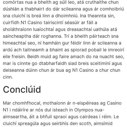
comórtas nua a bheith ag súil leo, atá cruthaithe chun
dúshlán a thabhairt do dár scileanna agus ár comhoibriú
sna cluichí is breá linn a dhoimhniú. Ina theannta sin,
cuirfidh N1 Casino tairiscintí séasúir ar fáil a
sholáthraíonn luaíochtaí agus dreasachtaí uathúla atá
saincheaptha dár roghanna. Trí a bheith páirteach sna
himeachtaí seo, ní hamháin gur féidir linn ár scileanna a
ardú ach taitneamh a bhaint as spiorad pobail le imreoirí
eile freisin. Beidh muid ag faire amach do na nuacht seo,
mar is cinnte go dtabharfaidh siad breis sceitimíní agus
deiseanna dúinn chun ár bua ag N1 Casino a chur chun
cinn.
Conclúid
Mar chomhfhocal, mothaíonn ár n-eispéireas ag Casino
N1 i ndáiríre ar nós dul isteach in Olympos nua-
aimseartha, áit a bhfuil spraoi agus cairdeas i réim. Le
cluichí spreagúla agus seirbhís den scoth, aimsímid