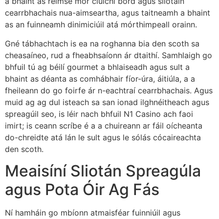
a bhaint as réimse mór cluichí bord agus sliotáin
cearrbhachais nua-aimseartha, agus taitneamh a bhaint
as an fuinneamh dinimiciúil atá mórthimpeall orainn.
Gné tábhachtach is ea na roghanna bia den scoth sa
cheasaíneo, rud a fheabhsaíonn ár dtaithí. Samhlaigh go
bhfuil tú ag béilí gourmet a bhlaiseadh agus sult a
bhaint as déanta as comhábhair fíor-úra, áitiúla, a a
fheileann do go foirfe ár n-eachtraí cearrbhachais. Agus
muid ag ag dul isteach sa san ionad ilghnéitheach agus
spreagúil seo, is léir nach bhfuil N1 Casino ach faoi
imirt; is ceann scríbe é a a chuireann ar fáil oícheanta
do-chreidte atá lán le sult agus le sólás cócaireachta
den scoth.
Meaisíní Sliotán Spreagúla
agus Pota Óir Ag Fás
Ní hamháin go mbíonn atmaisféar fuinniúil agus