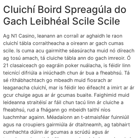
Cluichí Boird Spreagúla do
Gach Leibhéal Scile Scile
Ag N1 Casino, leanann an corraíl ar aghaidh le raon
cluichí tábla corraitheacha a oireann ar gach cumas
scile. Is cuma acu gairmithe séasúracha muid nó díreach
ag tosú amach, tá cluiche tábla ann do gach imreoir. Ó
21 clasaiceach go eagráin poker nuálacha, is féidir linn
teicnící difriúla a iniúchadh chun ár bua a fheabhsú. Tá
sé ríthábhachtach go mbeadh muid fiosrach ar
leaganacha cluichí, mar is féidir leo éifeacht a imirt ar ár
gcur chuige agus ar ár gcumas buaite. Faighimid muid
leideanna straitéisí ar fáil chun tacú linn ár cluiche a
fheabhsú, rud a fhágann go mbeidh taithí níos
luachmhar againn. Méadaíonn an t-atmaisféar fuinniúil
agus na croupiers gairmiúla ár dtaitneamh, ag tabhairt
cumhachta dúinn ár gcumas a scrúdú agus ár