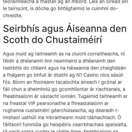
teorainneacha a thástáil ag an mbord. Leis an oiread sin
le tairiscint, is dócha go bhfágfaimid le cuimhní do-
chreidte.
Seirbhís agus Áiseanna den
Scoth do Chustaiméirí
Agus muid ag taitneamh as na cluichí corraitheacha, ní
féidir a dhéanamh linn neamhaird a dhéanamh den
tseirbhís do chliaint agus na háiseanna den chaighdeán
a fhágann go bhfuil ár dtaithí ag N1 Casino níos sásúil
fós. Bíonn an fhoireann tacaíochta aireach i gcónaí ar
fáil chun a dheimhniú go gcomhlíontar ár riachtanais, a
fheabhsaíonn ár sástacht iomlán. Tugaimid taitneamh ar
na freastal VIP pearsonaithe a fhreastalaíonn ar
roghanna custaiméirí géarchúiseacha, ag dearadh t-
imshaol uathúil ina mbraitheann muid tábhachtach. Ó
fáilteoirí fuinniúla go heispéiris cearrbhachais speisialta,
tá gach sonra curtha le chéile linne. Feabhsaíonn na