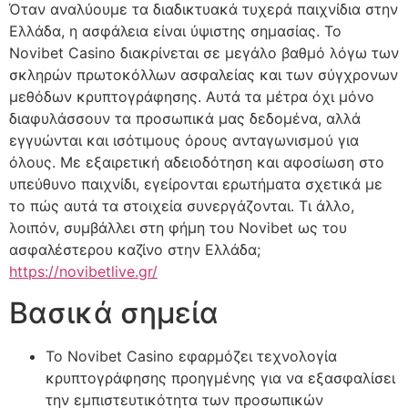
Όταν αναλύουμε τα διαδικτυακά τυχερά παιχνίδια στην
Ελλάδα, η ασφάλεια είναι ύψιστης σημασίας. Το
Novibet Casino διακρίνεται σε μεγάλο βαθμό λόγω των
σκληρών πρωτοκόλλων ασφαλείας και των σύγχρονων
μεθόδων κρυπτογράφησης. Αυτά τα μέτρα όχι μόνο
διαφυλάσσουν τα προσωπικά μας δεδομένα, αλλά
εγγυώνται και ισότιμους όρους ανταγωνισμού για
όλους. Με εξαιρετική αδειοδότηση και αφοσίωση στο
υπεύθυνο παιχνίδι, εγείρονται ερωτήματα σχετικά με
το πώς αυτά τα στοιχεία συνεργάζονται. Τι άλλο,
λοιπόν, συμβάλλει στη φήμη του Novibet ως του
ασφαλέστερου καζίνο στην Ελλάδα;
https://novibetlive.gr/
Βασικά σημεία
Το Novibet Casino εφαρμόζει τεχνολογία
κρυπτογράφησης προηγμένης για να εξασφαλίσει
την εμπιστευτικότητα των προσωπικών