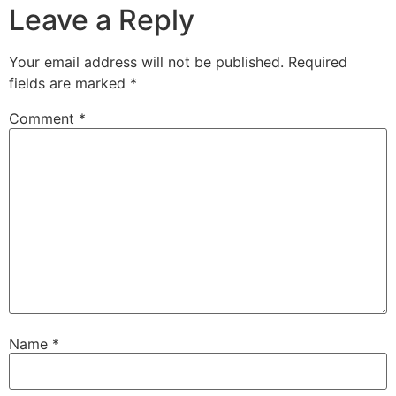
Leave a Reply
Your email address will not be published.
Required
fields are marked
*
Comment
*
Name
*