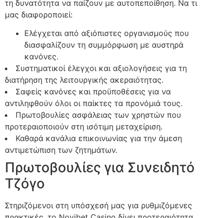
τη δυνατότητα να παίζουν με αυτοπεποίθηση. Να τι
μας διαφοροποιεί:
Ελέγχεται από αξιόπιστες οργανισμούς που
διασφαλίζουν τη συμμόρφωση με αυστηρά
κανόνες.
Συστηματικοί έλεγχοι και αξιολογήσεις για τη
διατήρηση της λειτουργικής ακεραιότητας.
Σαφείς κανόνες και προϋποθέσεις για να
αντιληφθούν όλοι οι παίκτες τα προνόμιά τους.
Πρωτοβουλίες ασφάλειας των χρηστών που
προτεραιοποιούν στη ισότιμη μεταχείριση.
Καθαρά κανάλια επικοινωνίας για την άμεση
αντιμετώπιση των ζητημάτων.
Πρωτοβουλίες για Συνειδητό
Τζόγο
Στηριζόμενοι στη υπόσχεσή μας για ρυθμιζόμενες
πρακτικές, το Novibet Casino δίνει προτεραιότητα