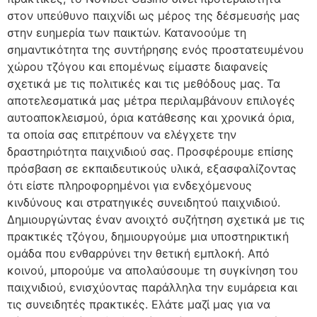
στον υπεύθυνο παιχνίδι ως μέρος της δέσμευσής μας
στην ευημερία των παικτών. Κατανοούμε τη
σημαντικότητα της συντήρησης ενός προστατευμένου
χώρου τζόγου και επομένως είμαστε διαφανείς
σχετικά με τις πολιτικές και τις μεθόδους μας. Τα
αποτελεσματικά μας μέτρα περιλαμβάνουν επιλογές
αυτοαποκλεισμού, όρια κατάθεσης και χρονικά όρια,
τα οποία σας επιτρέπουν να ελέγχετε την
δραστηριότητα παιχνιδιού σας. Προσφέρουμε επίσης
πρόσβαση σε εκπαιδευτικούς υλικά, εξασφαλίζοντας
ότι είστε πληροφορημένοι για ενδεχόμενους
κινδύνους και στρατηγικές συνειδητού παιχνιδιού.
Δημιουργώντας έναν ανοιχτό συζήτηση σχετικά με τις
πρακτικές τζόγου, δημιουργούμε μια υποστηρικτική
ομάδα που ενθαρρύνει την θετική εμπλοκή. Από
κοινού, μπορούμε να απολαύσουμε τη συγκίνηση του
παιχνιδιού, ενισχύοντας παράλληλα την ευμάρεια και
τις συνειδητές πρακτικές. Ελάτε μαζί μας για να