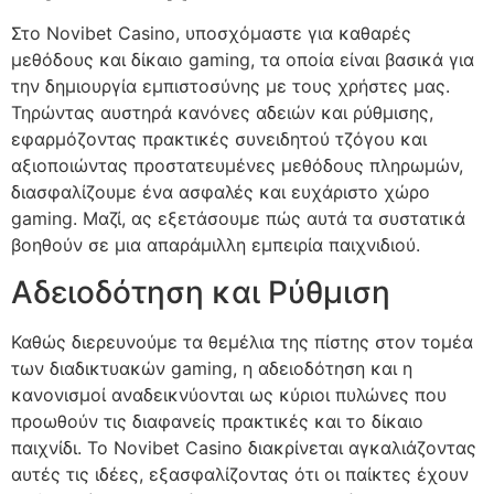
Στο Novibet Casino, υποσχόμαστε για καθαρές
μεθόδους και δίκαιο gaming, τα οποία είναι βασικά για
την δημιουργία εμπιστοσύνης με τους χρήστες μας.
Τηρώντας αυστηρά κανόνες αδειών και ρύθμισης,
εφαρμόζοντας πρακτικές συνειδητού τζόγου και
αξιοποιώντας προστατευμένες μεθόδους πληρωμών,
διασφαλίζουμε ένα ασφαλές και ευχάριστο χώρο
gaming. Μαζί, ας εξετάσουμε πώς αυτά τα συστατικά
βοηθούν σε μια απαράμιλλη εμπειρία παιχνιδιού.
Αδειοδότηση και Ρύθμιση
Καθώς διερευνούμε τα θεμέλια της πίστης στον τομέα
των διαδικτυακών gaming, η αδειοδότηση και η
κανονισμοί αναδεικνύονται ως κύριοι πυλώνες που
προωθούν τις διαφανείς πρακτικές και το δίκαιο
παιχνίδι. Το Novibet Casino διακρίνεται αγκαλιάζοντας
αυτές τις ιδέες, εξασφαλίζοντας ότι οι παίκτες έχουν