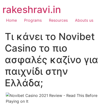
Skip
rakeshravi.in
to
content
Home
Programs
Resources
Abouts us
Τι κάνει το Novibet
Casino το πιο
ασφαλές καζίνο για
παιχνίδι στην
Ελλάδα;