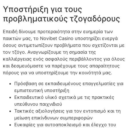
Υποστήριξη για τους
προβληματικούς τζογαδόρους
Επειδή δίνουμε προτεραιότητα στην ευημερία των
παικτών μας, το Novibet Casino υποστηρίζει ενεργά
όσους αντιμετωπίζουν προβλήματα που σχετίζονται με
τον τζόγο. Αναγνωρίζουμε τη σημασία της
καλλιέργειας ενός ασφαλούς περιβάλλοντος για όλους
και δεσμευόμαστε να παρέχουμε τους απαραίτητους
πόρους για να υποστηρίξουμε την κοινότητά μας.
Πρόσβαση σε εκπαιδευμένους επαγγελματίες για
εμπιστευτική υποστήριξη
Εκπαιδευτικό υλικό σχετικά με τις πρακτικές
υπεύθυνου παιχνιδιού
Τακτικές αξιολογήσεις για τον εντοπισμό και τη
μείωση επικίνδυνων συμπεριφορών
Ευκαιρίες για αυτοαποκλεισμό και έλεγχο του