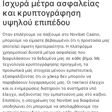
Ισχυρά μέτρα ασφαλείας
και κρυπτογράφηση
υψηλού επιπέδου
Όταν επιλέγουμε να παίξουμε στο Novibet Casino,
μπορούμε να είμαστε βεβαιωμένοι ότι η προστασία μας
αποτελεί ύψιστη προτεραιότητα. Η πλατφόρμα
χρησιμοποιεί δυνατά μέτρα ασφαλείας που
διαφυλάσσουν τα δεδομένα μας σε κάθε βήμα. Με
τεχνολογία κρυπτογράφησης προηγμένη, τα
προσωπικά μας στοιχεία μένουν εμπιστευτικά,
εξασφαλίζοντας ότι οι χάκερ δεν μπορούν να
παραβιάσουν λογαριασμούς μας. Οι τακτικοί έλεγχοι
και οι ενημερώσεις διατηρούν τα συστήματα υπό
έλεγχο, αυξάνοντας την εμπιστοσύνη μας στο καζίνο.
Επιπλέον, η υποχρέωση της Novibet για διαφάνεια
υποδηλώνει ότι μπορούμε να απολαμβάνουμε την