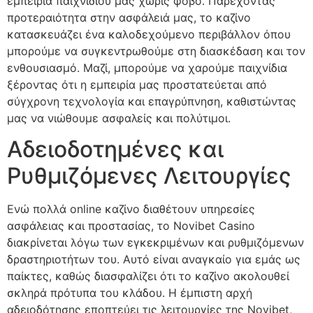
εμπειρία παιχνιδιού μας χωρίς φόβο. Παρέχοντας
προτεραιότητα στην ασφάλειά μας, το καζίνο
κατασκευάζει ένα καλοδεχούμενο περιβάλλον όπου
μπορούμε να συγκεντρωθούμε στη διασκέδαση και τον
ενθουσιασμό. Μαζί, μπορούμε να χαρούμε παιχνίδια
ξέροντας ότι η εμπειρία μας προστατεύεται από
σύγχρονη τεχνολογία και επαγρύπνηση, καθιστώντας
μας να νιώθουμε ασφαλείς και πολύτιμοι.
Αδειοδοτημένες και
Ρυθμιζόμενες Λειτουργίες
Ενώ πολλά online καζίνο διαθέτουν υπηρεσίες
ασφάλειας και προστασίας, το Novibet Casino
διακρίνεται λόγω των εγκεκριμένων και ρυθμιζόμενων
δραστηριοτήτων του. Αυτό είναι αναγκαίο για εμάς ως
παίκτες, καθώς διασφαλίζει ότι το καζίνο ακολουθεί
σκληρά πρότυπα του κλάδου. Η έμπιστη αρχή
αδειοδότησης εποπτεύει τις λειτουργίες της Novibet,