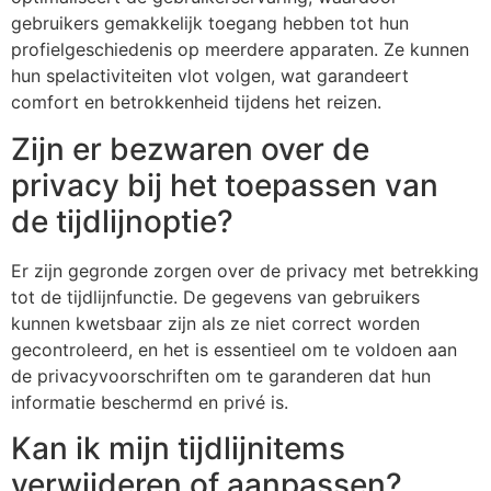
gebruikers gemakkelijk toegang hebben tot hun
profielgeschiedenis op meerdere apparaten. Ze kunnen
hun spelactiviteiten vlot volgen, wat garandeert
comfort en betrokkenheid tijdens het reizen.
Zijn er bezwaren over de
privacy bij het toepassen van
de tijdlijnoptie?
Er zijn gegronde zorgen over de privacy met betrekking
tot de tijdlijnfunctie. De gegevens van gebruikers
kunnen kwetsbaar zijn als ze niet correct worden
gecontroleerd, en het is essentieel om te voldoen aan
de privacyvoorschriften om te garanderen dat hun
informatie beschermd en privé is.
Kan ik mijn tijdlijnitems
verwijderen of aanpassen?