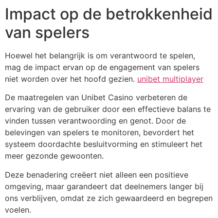
Impact op de betrokkenheid
van spelers
Hoewel het belangrijk is om verantwoord te spelen,
mag de impact ervan op de engagement van spelers
niet worden over het hoofd gezien.
unibet multiplayer
De maatregelen van Unibet Casino verbeteren de
ervaring van de gebruiker door een effectieve balans te
vinden tussen verantwoording en genot. Door de
belevingen van spelers te monitoren, bevordert het
systeem doordachte besluitvorming en stimuleert het
meer gezonde gewoonten.
Deze benadering creëert niet alleen een positieve
omgeving, maar garandeert dat deelnemers langer bij
ons verblijven, omdat ze zich gewaardeerd en begrepen
voelen.