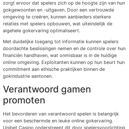
zorgt ervoor dat spelers zich op de hoogte zijn van hun
gokgewoonten en -uitgaven. Door een vertrouwde
omgeving te creëren, kunnen aanbieders sterkere
relaties met spelers opbouwen, wat uiteindelijk de
algehele gokervaring optimaliseert.
Met duidelijke toegang tot informatie kunnen spelers
doordachte beslissingen nemen en de controle over hun
financiën handhaven, wat onmisbaar is in de huidige
online omgeving. Exploitanten kunnen op hun beurt hun
commitment aan ethische praktijken binnen de
gokindustrie aantonen.
Verantwoord gamen
promoten
Het bevorderen van verantwoord spelen is belangrijk
voor een beschermde en leuke online gokervaring.
Unibet Casino onderstreept dit door spelersvoorlichting