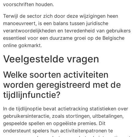
voorschriften houden.
Terwijl de sector zich door deze wijzigingen heen
manoeuvreert, is een balans tussen juridische
verantwoordelijkheden en tevredenheid van gebruikers
essentieel voor een duurzame groei op de Belgische
online gokmarkt.
Veelgestelde vragen
Welke soorten activiteiten
worden geregistreerd met de
tijdlijnfunctie?
In de tijdlijnoptie bevat actietracking statistieken over
gebruikersinteractie, zoals stortingen, uitbetalingen,
gespeelde spellen en opgeëiste premies. Dit
ondersteunt spelers hun activiteitenpatronen te