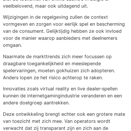
veelbelovend, maar ook uitdagend uit.
Wijzigingen in de regelgeving zullen de context
vormgeven en zorgen voor eerlijk spel en bescherming
van de consument. Gelijktijdig hebben ze ook invloed
voor de manier waarop aanbieders met deelnemers
omgaan.
Naarmate de markttrends zich meer focussen op
draagbare toegankelijkheid en meeslepende
spelervaringen, moeten gokhuizen zich adopteren.
Anders lopen ze het risico achterop te raken.
Innovaties zoals virtual reality en live dealer-spellen
kunnen de internetgamingindustrie veranderen en een
andere doelgroep aantrekken.
Deze ontwikkeling brengt echter ook een grotere mate
van toezicht met zich mee. Van operators wordt
verwacht dat zij transparant zijn en zich aan de