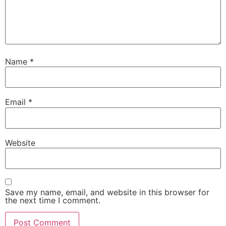
Name
*
Email
*
Website
Save my name, email, and website in this browser for
the next time I comment.