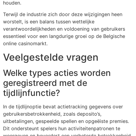
houden.
Terwijl de industrie zich door deze wijzigingen heen
worstelt, is een balans tussen wettelijke
verantwoordelijkheden en voldoening van gebruikers
essentieel voor een langdurige groei op de Belgische
online casinomarkt.
Veelgestelde vragen
Welke types acties worden
geregistreerd met de
tijdlijnfunctie?
In de tijdlijnoptie bevat actietracking gegevens over
gebruikersbetrokkenheid, zoals deposito’s,
uitbetalingen, gespeelde spellen en opgeëiste premies.
Dit ondersteunt spelers hun activiteitenpatronen te
weergeven en bevordert een verbeterde betrokkenheid