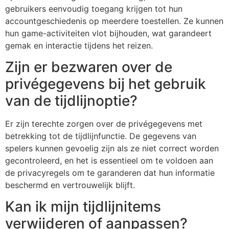
gebruikers eenvoudig toegang krijgen tot hun
accountgeschiedenis op meerdere toestellen. Ze kunnen
hun game-activiteiten vlot bijhouden, wat garandeert
gemak en interactie tijdens het reizen.
Zijn er bezwaren over de
privégegevens bij het gebruik
van de tijdlijnoptie?
Er zijn terechte zorgen over de privégegevens met
betrekking tot de tijdlijnfunctie. De gegevens van
spelers kunnen gevoelig zijn als ze niet correct worden
gecontroleerd, en het is essentieel om te voldoen aan
de privacyregels om te garanderen dat hun informatie
beschermd en vertrouwelijk blijft.
Kan ik mijn tijdlijnitems
verwijderen of aanpassen?