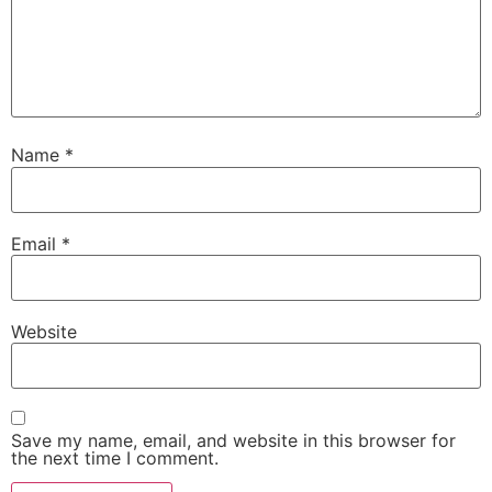
Name
*
Email
*
Website
Save my name, email, and website in this browser for
the next time I comment.