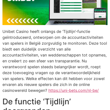
Unibet Casino heeft onlangs de ‘Tijdlijn’-functie
geïntroduceerd, ontworpen om de accountactiviteiten
van spelers in België zorgvuldig te monitoren. Deze tool
biedt een duidelijk overzicht van alle
accountactiviteiten, van weddenschappen tot opnames,
en creëert zo een sfeer van transparantie. Nu
verantwoord spelen steeds belangrijker wordt, roept
deze toevoeging vragen op de verantwoordelijkheid
van spelers. Welke effecten kan dit hebben voor zowel
ervaren als nieuwe spelers die zich in de online
casinowereld bewegen?
https://uni-bets.com/nl-be/
De functie ‘Tijdlijn’