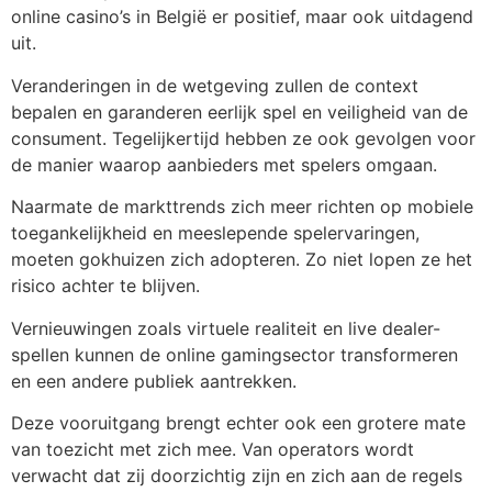
online casino’s in België er positief, maar ook uitdagend
uit.
Veranderingen in de wetgeving zullen de context
bepalen en garanderen eerlijk spel en veiligheid van de
consument. Tegelijkertijd hebben ze ook gevolgen voor
de manier waarop aanbieders met spelers omgaan.
Naarmate de markttrends zich meer richten op mobiele
toegankelijkheid en meeslepende spelervaringen,
moeten gokhuizen zich adopteren. Zo niet lopen ze het
risico achter te blijven.
Vernieuwingen zoals virtuele realiteit en live dealer-
spellen kunnen de online gamingsector transformeren
en een andere publiek aantrekken.
Deze vooruitgang brengt echter ook een grotere mate
van toezicht met zich mee. Van operators wordt
verwacht dat zij doorzichtig zijn en zich aan de regels