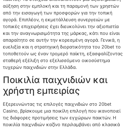
αύξηση στην εμπλοκή και τη παραμονή των χρηστών
από την εισαγωγή των προσφορών για την τοπική
αγορά. Επιπλέον, η εκμετάλλευση συνεργειών με
τοπικές επιχειρήσεις έχει διευκολύνει την αξιοπιστία
και την αναγνωρισιμότητα της μάρκας, κάτι που είναι
απαραίτητο σε αυτήν την κορεσμένη αγορά. Γενικά, η
ευελιξία και η στρατηγική διορατικότητα του 20bet το
τοποθετούν ως έναν τρομερό παίκτη, εξασφαλίζοντας
σταθερή εξέλιξη στο εξελισσόμενο οικοσύστημα
τυχερών παιχνιδιών στην Ελλάδα.
Ποικιλία παιχνιδιών και
χρήστη εμπειρίας
Εξερευνώντας τις επιλογές παιχνιδιών στο 20bet
Casino, βρίσκουμε μια ποικίλη επιλογή που ικανοποιεί
τις διάφορες προτιμήσεις των εγχώριων παικτών. Η
ποικιλία παιχνιδιών καζίνο περιλαμβάνει από κλασικά