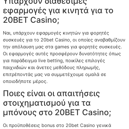
Υπάρχουν διαθέσιμες
εφαρμογές για κινητά για το
20BET Casino;
Ναι, υπάρχουν εφαρμογές κινητών για φορητές
συσκευές για το 20bet Casino, οι οποίες αναβαθμίζουν
την απόλαυση μας στα games για φορητές συσκευές.
Οι εφαρμογές αυτές προσφέρουν δυνατότητες όπως
για παράδειγμα live betting, ποικίλες επιλογές
παιχνιδιών και άνετες μεθόδους πληρωμής,
επιτρέποντάς μας να συμμετέχουμε ομαλά σε
οποιοδήποτε μέρος.
Ποιες είναι οι απαιτήσεις
στοιχηματισμού για τα
μπόνους στο 20BET Casino;
Οι προϋποθέσεις bonus στο 20bet Casino γενικά