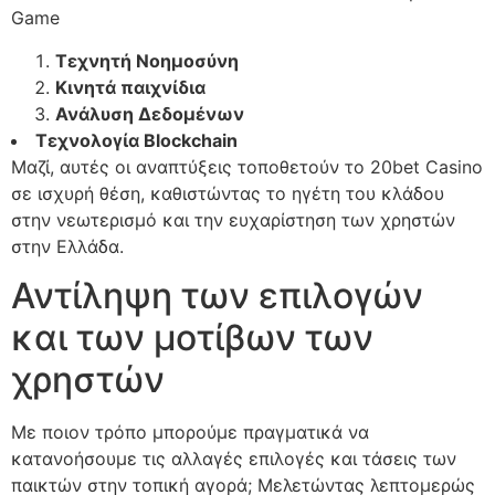
Τεχνητή Νοημοσύνη
Κινητά παιχνίδια
Ανάλυση Δεδομένων
Τεχνολογία Blockchain
Μαζί, αυτές οι αναπτύξεις τοποθετούν το 20bet Casino
σε ισχυρή θέση, καθιστώντας το ηγέτη του κλάδου
στην νεωτερισμό και την ευχαρίστηση των χρηστών
στην Ελλάδα.
Αντίληψη των επιλογών
και των μοτίβων των
χρηστών
Με ποιον τρόπο μπορούμε πραγματικά να
κατανοήσουμε τις αλλαγές επιλογές και τάσεις των
παικτών στην τοπική αγορά; Μελετώντας λεπτομερώς