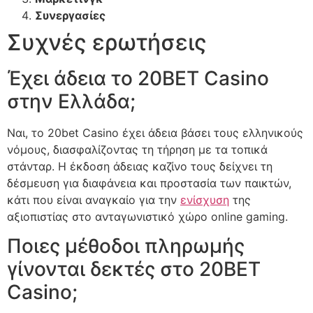
Συνεργασίες
Συχνές ερωτήσεις
Έχει άδεια το 20BET Casino
στην Ελλάδα;
Ναι, το 20bet Casino έχει άδεια βάσει τους ελληνικούς
νόμους, διασφαλίζοντας τη τήρηση με τα τοπικά
στάνταρ. Η έκδοση άδειας καζίνο τους δείχνει τη
δέσμευση για διαφάνεια και προστασία των παικτών,
κάτι που είναι αναγκαίο για την
ενίσχυση
της
αξιοπιστίας στο ανταγωνιστικό χώρο online gaming.
Ποιες μέθοδοι πληρωμής
γίνονται δεκτές στο 20BET
Casino;