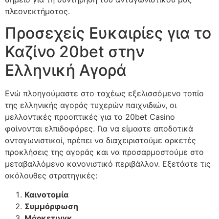
πλεονεκτήματος.
Προσεχείς Ευκαιρίες για το
Καζίνο 20bet στην
Ελληνική Αγορά
Ενώ πλοηγούμαστε στο ταχέως εξελισσόμενο τοπίο
της ελληνικής αγοράς τυχερών παιχνιδιών, οι
μελλοντικές προοπτικές για το 20bet Casino
φαίνονται ελπιδοφόρες. Για να είμαστε αποδοτικά
ανταγωνιστικοί, πρέπει να διαχειριστούμε αρκετές
προκλήσεις της αγοράς και να προσαρμοστούμε στο
μεταβαλλόμενο κανονιστικό περιβάλλον. Εξετάστε τις
ακόλουθες στρατηγικές:
Καινοτομία
Συμμόρφωση
Μάρκετινγκ