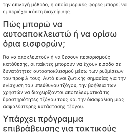
την επιλογή μέθοδο, η οποία μερικές φορές μπορεί να
εμπεριέχει κόστη διαχείρισης.
Πώς μπορώ να
αυτοαποκλειστώ ή να ορίσω
όρια εισφορών;
Για να αποκλειστούν ή να θέσουν περιορισμούς
κατάθεσης, οι παίκτες μπορούν να έχουν είσοδο σε
δυνατότητες αυτοαποκλεισμού μέσω των ρυθμίσεων
του προφίλ τους. Αυτό είναι ζωτικής σημασίας για την
ενίσχυση του υπεύθυνου τζόγου, την βοήθεια των
χρηστών να διαχειρίζονται αποτελεσματικά τις
δραστηριότητες τζόγου τους και την διασφάλιση μιας
ασφαλέστερης κατάστασης τζόγου.
Υπάρχει πρόγραμμα
επιβράβευσης για τακτικούς