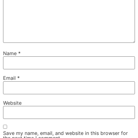
Name
*
Email
*
Website
Save my name, email, and website in this browser for