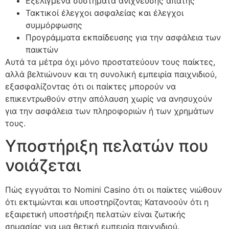
Εξελιγμένα συστήματα ανίχνευσης απάτης
Τακτικοί έλεγχοι ασφαλείας και έλεγχοι
συμμόρφωσης
Προγράμματα εκπαίδευσης για την ασφάλεια των
παικτών
Αυτά τα μέτρα όχι μόνο προστατεύουν τους παίκτες,
αλλά βελτιώνουν και τη συνολική εμπειρία παιχνιδιού,
εξασφαλίζοντας ότι οι παίκτες μπορούν να
επικεντρωθούν στην απόλαυση χωρίς να ανησυχούν
για την ασφάλεια των πληροφοριών ή των χρημάτων
τους.
Υποστήριξη πελατών που
νοιάζεται
Πώς εγγυάται το Nomini Casino ότι οι παίκτες νιώθουν
ότι εκτιμώνται και υποστηρίζονται; Κατανοούν ότι η
εξαιρετική υποστήριξη πελατών είναι ζωτικής
σημασίας για μια θετική εμπειρία παιχνιδιού.