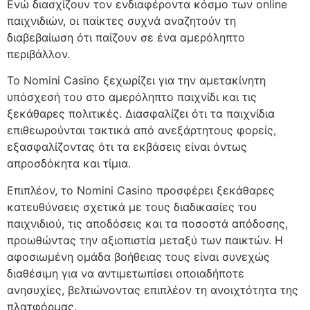
Ενώ διασχίζουν τον ενδιαφέροντα κόσμο των online
παιχνιδιών, οι παίκτες συχνά αναζητούν τη
διαβεβαίωση ότι παίζουν σε ένα αμερόληπτο
περιβάλλον.
Το Nomini Casino ξεχωρίζει για την αμετακίνητη
υπόσχεσή του στο αμερόληπτο παιχνίδι και τις
ξεκάθαρες πολιτικές. Διασφαλίζει ότι τα παιχνίδια
επιθεωρούνται τακτικά από ανεξάρτητους φορείς,
εξασφαλίζοντας ότι τα εκβάσεις είναι όντως
απροσδόκητα και τίμια.
Επιπλέον, το Nomini Casino προσφέρει ξεκάθαρες
κατευθύνσεις σχετικά με τους διαδικασίες του
παιχνιδιού, τις αποδόσεις και τα ποσοστά απόδοσης,
προωθώντας την αξιοπιστία μεταξύ των παικτών. Η
αφοσιωμένη ομάδα βοήθειας τους είναι συνεχώς
διαθέσιμη για να αντιμετωπίσει οποιαδήποτε
ανησυχίες, βελτιώνοντας επιπλέον τη ανοιχτότητα της
πλατφόρμας.