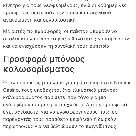
κίνητρο για τους νεοφερμένους, ενώ οι καθημερινές
προσφορές διατηρούν την εμπειρία παιχνιδιού
ανανεωμένη και συναρπαστική.
Με αυτές τις προσφορές, οι παίκτες μπορούν να
απολαύσουν περισσότερες πιθανότητες να κερδίσουν
και να ενισχύσουν τη συνολική τους εμπειρία.
Προσφορά μπόνους
καλωσορίσματος
Όταν οι παίκτες μπαίνουν για πρώτη φορά στο Nomini
Casino, τους υποδέχεται ένα ελκυστικό μπόνους
καλωσορίσματος που θέτει τον τόνο για μια
ενδιαφέρουσα εμπειρία παιχνιδιού. Αυτή η προσφορά
έχει σχεδιαστεί για να ενδιαφέρει νέους παίκτες,
παρέχοντάς τους πρόσθετα κεφάλαια ή δωρεάν
περιστροφές για να βελτιώσουν το παιχνίδι τους.