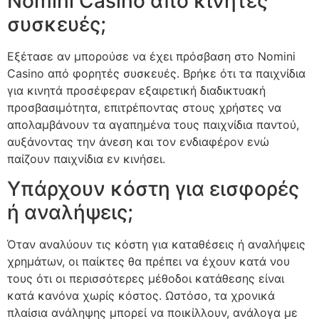
Nomini Casino από κινητές
συσκευές;
Εξέτασε αν μπορούσε να έχει πρόσβαση στο Nomini
Casino από φορητές συσκευές. Βρήκε ότι τα παιχνίδια
για κινητά προσέφεραν εξαιρετική διαδικτυακή
προσβασιμότητα, επιτρέποντας στους χρήστες να
απολαμβάνουν τα αγαπημένα τους παιχνίδια παντού,
αυξάνοντας την άνεση και τον ενδιαφέρον ενώ
παίζουν παιχνίδια εν κινήσει.
Υπάρχουν κόστη για εισφορές
ή αναλήψεις;
Όταν αναλύουν τις κόστη για καταθέσεις ή αναλήψεις
χρημάτων, οι παίκτες θα πρέπει να έχουν κατά νου
τους ότι οι περισσότερες μέθοδοι κατάθεσης είναι
κατά κανόνα χωρίς κόστος. Ωστόσο, τα χρονικά
πλαίσια ανάληψης μπορεί να ποικίλλουν, ανάλογα με