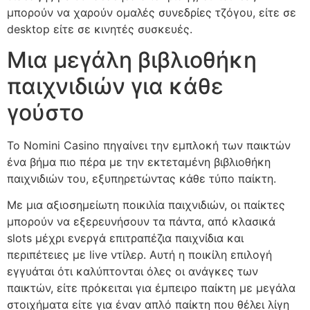
μπορούν να χαρούν ομαλές συνεδρίες τζόγου, είτε σε
desktop είτε σε κινητές συσκευές.
Μια μεγάλη βιβλιοθήκη
παιχνιδιών για κάθε
γούστο
Το Nomini Casino πηγαίνει την εμπλοκή των παικτών
ένα βήμα πιο πέρα με την εκτεταμένη βιβλιοθήκη
παιχνιδιών του, εξυπηρετώντας κάθε τύπο παίκτη.
Με μια αξιοσημείωτη ποικιλία παιχνιδιών, οι παίκτες
μπορούν να εξερευνήσουν τα πάντα, από κλασικά
slots μέχρι ενεργά επιτραπέζια παιχνίδια και
περιπέτειες με live ντίλερ. Αυτή η ποικίλη επιλογή
εγγυάται ότι καλύπτονται όλες οι ανάγκες των
παικτών, είτε πρόκειται για έμπειρο παίκτη με μεγάλα
στοιχήματα είτε για έναν απλό παίκτη που θέλει λίγη