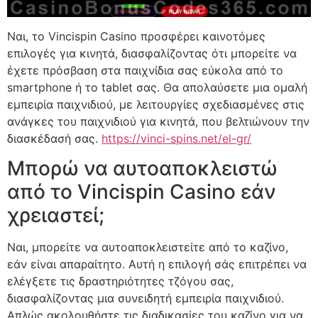
Ναι, το Vincispin Casino προσφέρει καινοτόμες
επιλογές για κινητά, διασφαλίζοντας ότι μπορείτε να
έχετε πρόσβαση στα παιχνίδια σας εύκολα από το
smartphone ή το tablet σας. Θα απολαύσετε μια ομαλή
εμπειρία παιχνιδιού, με λειτουργίες σχεδιασμένες στις
ανάγκες του παιχνιδιού για κινητά, που βελτιώνουν την
διασκέδασή σας.
https://vinci-spins.net/el-gr/
Μπορώ να αυτοαποκλειστώ
από το Vincispin Casino εάν
χρειαστεί;
Ναι, μπορείτε να αυτοαποκλειστείτε από το καζίνο,
εάν είναι απαραίτητο. Αυτή η επιλογή σάς επιτρέπει να
ελέγξετε τις δραστηριότητες τζόγου σας,
διασφαλίζοντας μια συνειδητή εμπειρία παιχνιδιού.
Απλώς ακολουθήστε τις διαδικασίες του καζίνο για να