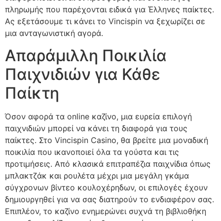
πληρωμής που παρέχονται ειδικά για Έλληνες παίκτες.
Ας εξετάσουμε τι κάνει το Vincispin να ξεχωρίζει σε
μια ανταγωνιστική αγορά.
Απαράμιλλη Ποικιλία
Παιχνιδιών για Κάθε
Παίκτη
Όσον αφορά τα online καζίνο, μια ευρεία επιλογή
παιχνιδιών μπορεί να κάνει τη διαφορά για τους
παίκτες. Στο Vincispin Casino, θα βρείτε μια μοναδική
ποικιλία που ικανοποιεί όλα τα γούστα και τις
προτιμήσεις. Από κλασικά επιτραπέζια παιχνίδια όπως
μπλακτζάκ και ρουλέτα μέχρι μια μεγάλη γκάμα
σύγχρονων βίντεο κουλοχέρηδων, οι επιλογές έχουν
δημιουργηθεί για να σας διατηρούν το ενδιαφέρον σας.
Επιπλέον, το καζίνο ενημερώνει συχνά τη βιβλιοθήκη