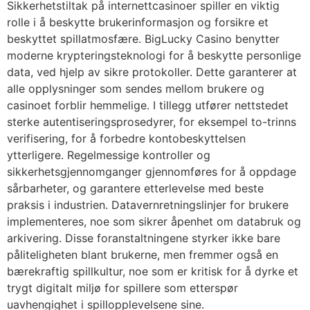
Sikkerhetstiltak på internettcasinoer spiller en viktig
rolle i å beskytte brukerinformasjon og forsikre et
beskyttet spillatmosfære. BigLucky Casino benytter
moderne krypteringsteknologi for å beskytte personlige
data, ved hjelp av sikre protokoller. Dette garanterer at
alle opplysninger som sendes mellom brukere og
casinoet forblir hemmelige. I tillegg utfører nettstedet
sterke autentiseringsprosedyrer, for eksempel to-trinns
verifisering, for å forbedre kontobeskyttelsen
ytterligere. Regelmessige kontroller og
sikkerhetsgjennomganger gjennomføres for å oppdage
sårbarheter, og garantere etterlevelse med beste
praksis i industrien. Datavernretningslinjer for brukere
implementeres, noe som sikrer åpenhet om databruk og
arkivering. Disse foranstaltningene styrker ikke bare
påliteligheten blant brukerne, men fremmer også en
bærekraftig spillkultur, noe som er kritisk for å dyrke et
trygt digitalt miljø for spillere som etterspør
uavhengighet i spillopplevelsene sine.