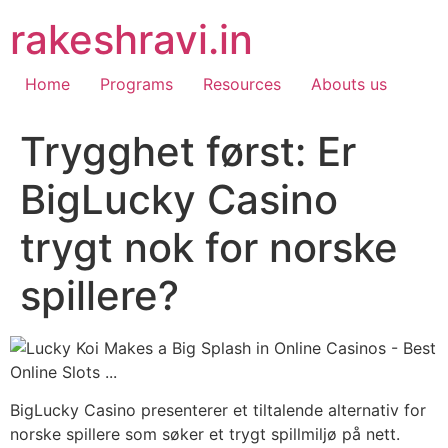
Skip
rakeshravi.in
to
content
Home
Programs
Resources
Abouts us
Trygghet først: Er
BigLucky Casino
trygt nok for norske
spillere?
BigLucky Casino presenterer et tiltalende alternativ for
norske spillere som søker et trygt spillmiljø på nett.