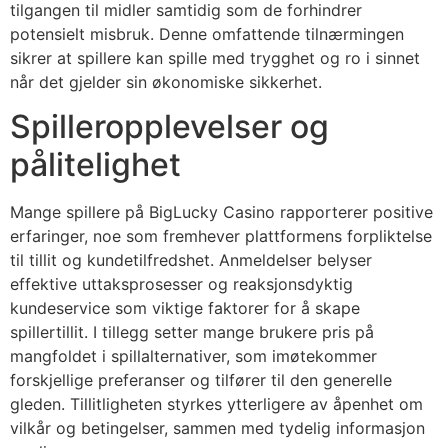
tilgangen til midler samtidig som de forhindrer
potensielt misbruk. Denne omfattende tilnærmingen
sikrer at spillere kan spille med trygghet og ro i sinnet
når det gjelder sin økonomiske sikkerhet.
Spilleropplevelser og
pålitelighet
Mange spillere på BigLucky Casino rapporterer positive
erfaringer, noe som fremhever plattformens forpliktelse
til tillit og kundetilfredshet. Anmeldelser belyser
effektive uttaksprosesser og reaksjonsdyktig
kundeservice som viktige faktorer for å skape
spillertillit. I tillegg setter mange brukere pris på
mangfoldet i spillalternativer, som imøtekommer
forskjellige preferanser og tilfører til den generelle
gleden. Tillitligheten styrkes ytterligere av åpenhet om
vilkår og betingelser, sammen med tydelig informasjon