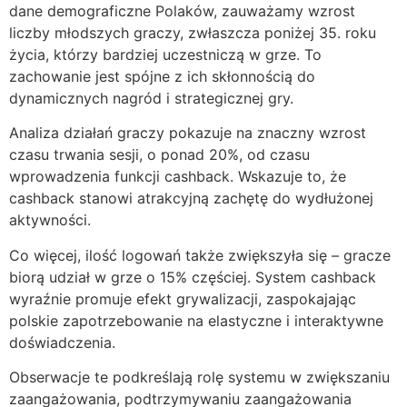
dane demograficzne Polaków, zauważamy wzrost
liczby młodszych graczy, zwłaszcza poniżej 35. roku
życia, którzy bardziej uczestniczą w grze. To
zachowanie jest spójne z ich skłonnością do
dynamicznych nagród i strategicznej gry.
Analiza działań graczy pokazuje na znaczny wzrost
czasu trwania sesji, o ponad 20%, od czasu
wprowadzenia funkcji cashback. Wskazuje to, że
cashback stanowi atrakcyjną zachętę do wydłużonej
aktywności.
Co więcej, ilość logowań także zwiększyła się – gracze
biorą udział w grze o 15% częściej. System cashback
wyraźnie promuje efekt grywalizacji, zaspokajając
polskie zapotrzebowanie na elastyczne i interaktywne
doświadczenia.
Obserwacje te podkreślają rolę systemu w zwiększaniu
zaangażowania, podtrzymywaniu zaangażowania