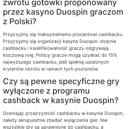
zwrotu gotówki proponowany
przez kasyno Duospin graczom
z Polski?
Przyjrzyjmy się maksymalnemu procentowi cashbacku.
Przyjrzyjmy się organizacji kasyna Duospin: stopnie
cashbacku i kwalifikowalność graczy odgrywają
kluczową rolę. Polscy gracze mogą uzyskać do 15%
najwyższego cashbacku, jeśli spełnią ustalonych
kryteriów obrotu w ramach tych poziomów.
Czy są pewne specyficzne gry
wyłączone z programu
cashback w kasynie Duospin?
Oceniając przejrzystość cashbacku w kasynie Duospin,
należy skrupulatnie zbadać wyłączenia gier. Nie
wszystkie gry są uprawnione do cashbacku, a