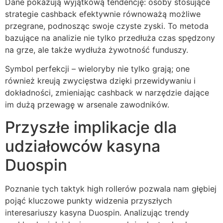
Dane pokazują wyjątkową tendencję: osoby stosujące
strategie cashback efektywnie równoważą możliwe
przegrane, podnosząc swoje czyste zyski. To metoda
bazujące na analizie nie tylko przedłuża czas spędzony
na grze, ale także wydłuża żywotność funduszy.
Symbol perfekcji – wieloryby nie tylko grają; one
również kreują zwycięstwa dzięki przewidywaniu i
dokładności, zmieniając cashback w narzędzie dające
im dużą przewagę w arsenale zawodników.
Przyszłe implikacje dla
udziałowców kasyna
Duospin
Poznanie tych taktyk high rollerów pozwala nam głębiej
pojąć kluczowe punkty widzenia przyszłych
interesariuszy kasyna Duospin. Analizując trendy