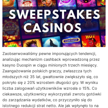
Zaobserwowaliśmy pewne imponujących tendencji,
analizując mechanizm cashback wprowadzoną przez
kasyno Duospin w ciągu minionych trzech miesięcy.
Zaangażowanie polskich graczy, zwłaszcza tych
młodszych niż 35 lat, gwałtownie zwiększyło się, co
pokryło się z 20% wzrostem długości gry. W wyniku
liczba zalogowań użytkowników wzrosła o 15%. Co
ciekawsze, użytkownicy wykorzystali zwrotu gotówki
do zarządzania wydatków, co przyczyniło się do
istotnego redukcji strat netto. Ale jak wpłynęło to na