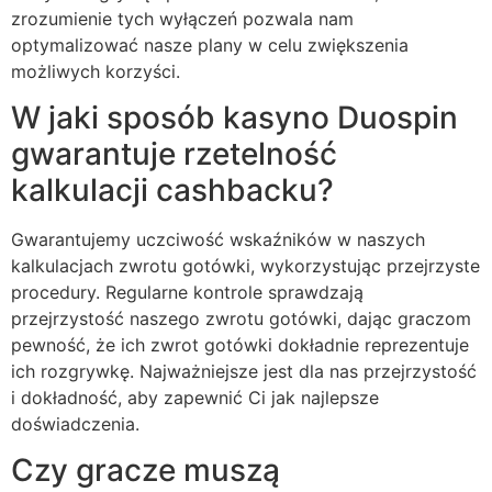
zrozumienie tych wyłączeń pozwala nam
optymalizować nasze plany w celu zwiększenia
możliwych korzyści.
W jaki sposób kasyno Duospin
gwarantuje rzetelność
kalkulacji cashbacku?
Gwarantujemy uczciwość wskaźników w naszych
kalkulacjach zwrotu gotówki, wykorzystując przejrzyste
procedury. Regularne kontrole sprawdzają
przejrzystość naszego zwrotu gotówki, dając graczom
pewność, że ich zwrot gotówki dokładnie reprezentuje
ich rozgrywkę. Najważniejsze jest dla nas przejrzystość
i dokładność, aby zapewnić Ci jak najlepsze
doświadczenia.
Czy gracze muszą