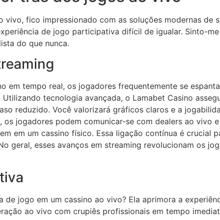
s ao vivo, fico impressionado com as soluções modernas de
periência de jogo participativa difícil de igualar. Sinto-
ista do que nunca.
treaming
no em tempo real, os jogadores frequentemente se espant
. Utilizando tecnologia avançada, o Lamabet Casino assegu
aso reduzido. Você valorizará gráficos claros e a jogabili
, os jogadores podem comunicar-se com dealers ao vivo e
m em um cassino físico. Essa ligação contínua é crucial p
o geral, esses avanços em streaming revolucionam os jogo
tiva
 de jogo em um cassino ao vivo? Ela aprimora a experiênc
eração ao vivo com crupiês profissionais em tempo imediat