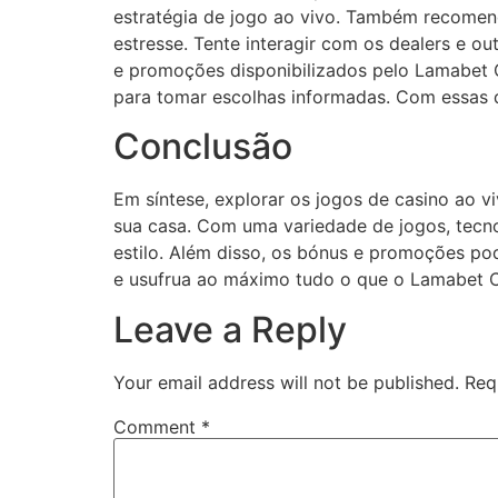
estratégia de jogo ao vivo. Também recomen
estresse. Tente interagir com os dealers e o
e promoções disponibilizados pelo Lamabet Ca
para tomar escolhas informadas. Com essas d
Conclusão
Em síntese, explorar os jogos de casino ao 
sua casa. Com uma variedade de jogos, tecno
estilo. Além disso, os bónus e promoções pod
e usufrua ao máximo tudo o que o Lamabet C
Leave a Reply
Your email address will not be published.
Req
Comment
*