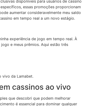
lusivas disponíveis para usuários de cassino
os específicos, essas promoções proporcionam
s pode aumentar consideravelmente meu saldo
cassino em tempo real a um novo estágio.
minha experiência de jogo em tempo real. À
jogo e meus prêmios. Aqui estão três
o vivo da Lamabet.
 em cassinos ao vivo
mples que descobri que podem melhorar
ecimento é essencial para dominar qualquer