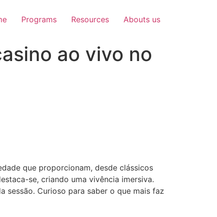
me
Programs
Resources
Abouts us
asino ao vivo no
iedade que proporcionam, desde clássicos
estaca-se, criando uma vivência imersiva.
a sessão. Curioso para saber o que mais faz