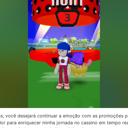
as, você desejará continuar a emoção com as promoções 
 para enriquecer minha jornada no cassino em tempo rea