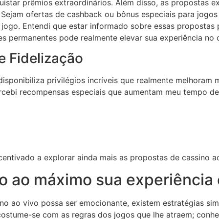
tar prêmios extraordinários. Além disso, as propostas exc
is. Sejam ofertas de cashback ou bônus especiais para jog
u jogo. Entendi que estar informado sobre essas proposta
es permanentes pode realmente elevar sua experiência no 
e Fidelização
sponibiliza privilégios incríveis que realmente melhoram 
percebi recompensas especiais que aumentam meu tempo de 
entivado a explorar ainda mais as propostas de cassino a
ito ao máximo sua experiência
no ao vivo possa ser emocionante, existem estratégias si
acostume-se com as regras dos jogos que lhe atraem; conh