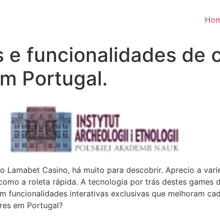
Ho
e funcionalidades de c
m Portugal.
no Lamabet Casino, há muito para descobrir. Aprecio a var
omo a roleta rápida. A tecnologia por trás destes games d
 funcionalidades interativas exclusivas que melhoram cad
res em Portugal?