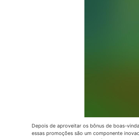
Depois de aproveitar os bônus de boas-vind
essas promoções são um componente inovador