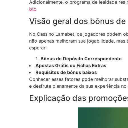
Adicionalmente, o programa de lealdade rea
btc
Visão geral dos bônus de
No Cassino Lamabet, os jogadores podem obt
não apenas melhoram sua jogabilidade, mas
esperar:
Bônus de Depósito Correspondente
Apostas Grátis ou Fichas Extras
Requisitos de bônus baixos
Conhecer esses fatores pode melhorar substa
e desfrute plenamente da sua experiência no
Explicação das promoçõ