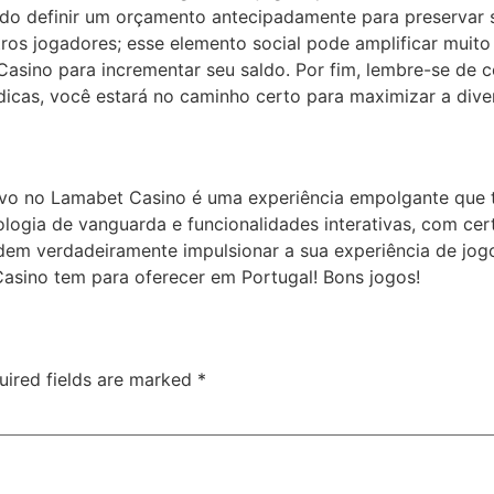
do definir um orçamento antecipadamente para preservar 
utros jogadores; esse elemento social pode amplificar muito
sino para incrementar seu saldo. Por fim, lembre-se de co
icas, você estará no caminho certo para maximizar a dive
vivo no Lamabet Casino é uma experiência empolgante que 
logia de vanguarda e funcionalidades interativas, com cer
em verdadeiramente impulsionar a sua experiência de jogo. 
asino tem para oferecer em Portugal! Bons jogos!
uired fields are marked
*