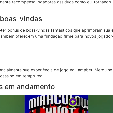
lmente recompensa jogadores assíduos como eu, tornando a
 boas-vindas
er bônus de boas-vindas fantásticos que aprimoram sua ex
 também oferecem uma fundação firme para novos jogadore
ncialmente sua experiência de jogo na Lamabet. Mergulhe 
 cassino em tempo real!
es em andamento