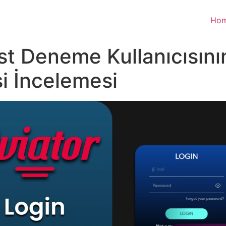
Ho
est Deneme Kullanıcısın
i İncelemesi