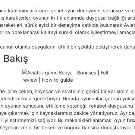
uncu katılımını artırarak genel oyun deneyimini sorunsuz ve et
mış karakterler, oyunun kritik anlarında duygusal bağlılığı artı
 hareketleri, sürükleyici bir deneyime katkıda bulunarak Aviato
açlarına odaklanarak kaliteyi sürekli olarak iyileştirmeyi ama
un olumlu duygularını etkili bir şekilde pekiştirerek daha 
 Bakış
e içine çeken, heyecan ve stratejinin çekici bir karışımını 
ğerlendirmemizi gerektiriyor. Burada oyuncular, çarpan yüks
nun oyunun sonucunu etkileme yeteneği, rekabet duygusunu 
ye çıkarmak için kaynaklarımızı zekice yönetiyoruz. Ayrıca, a
 iyileştirmemizi sağlıyor. Bu mekanikleri anlamak, oyun fır
heyecan verici bir beceri ve öngörü dansına dönüştürüyor. Str