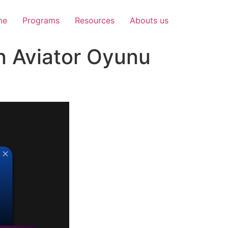
me
Programs
Resources
Abouts us
ın Aviator Oyunu