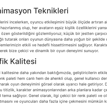
Animasyon Teknikleri
rini incelerken, oyuncu etkileşimini büyük ölçüde artıran akı
 hazırlanmış olup, her avatarın eşsiz kişilik özelliklerini yan
r özen gösterildiğini gözlemliyoruz; küçük bir jestten çarp
bağlı tutarak onları oyunun dünyasına daha yoğun bir şekild
ylemlerimizin etkili ve hedefli hissettirmesini sağlıyor. Karak
lterek bize çekici ve dinamik bir oyun deneyimi sunuyor.
ik Kalitesi
kalitesine daha yakından baktığımızda, geliştiricilerin etkil
nk paleti hem canlı hem de ahenkli olup, genel kullanıcı dene
ak oyun deneyimini görsel olarak uyarıcı hale getiriyor. Dah
 Bu titizlik, karakter animasyonlarından arka planlara kadar 
tema sağlıyor. Genel olarak, ilgi çekici bir renk paleti ve o
atmasını ve oyuncuları daha fazla içine çekmesini mümkün kı