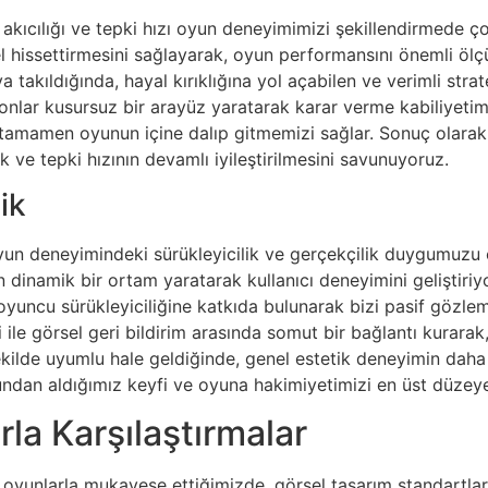
akıcılığı ve tepki hızı oyun deneyimimizi şekillendirmede ço
sel hissettirmesini sağlayarak, oyun performansını önemli ö
takıldığında, hayal kırıklığına yol açabilen ve verimli strat
onlar kusursuz bir arayüz yaratarak karar verme kabiliyetimi
i tamamen oyunun içine dalıp gitmemizi sağlar. Sonuç olara
ık ve tepki hızının devamlı iyileştirilmesini savunuyoruz.
ik
yun deneyimindeki sürükleyicilik ve gerçekçilik duygumuzu 
inamik bir ortam yaratarak kullanıcı deneyimini geliştiriyor
oyuncu sürükleyiciliğine katkıda bulunarak bizi pasif gözlemcil
ile görsel geri bildirim arasında somut bir bağlantı kurar
kilde uyumlu hale geldiğinde, genel estetik deneyimin daha 
ndan aldığımız keyfi ve oyuna hakimiyetimizi en üst düzeye
la Karşılaştırmalar
i oyunlarla mukayese ettiğimizde, görsel tasarım standartları