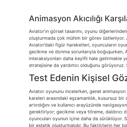
Animasyon Akıcılığı Karşıl
Aviator’ın görsel tasarımı, oyunu diğerlerinden 
oluşturmada çok mühim bir görev üstleniyor. Av
Aviator’daki figür hareketleri, oyuncuların oy
gecikme ve donma sorunlarıyla boğuşurken, Avia
interaksiyonları daha keyifli hale getirmekle
stratejisine da yardımcı olduğunu görüyoruz. S
Test Edenin Kişisel Göz
Aviator oyununu incelerken, genel animasyon k
kareleri arasındaki eşzamanlılık, kusursuz bir o
artırdığını ve kullanıcı arayüzünde navigasyonu
gerektiriyor; gecikme veya titreme, daldırıcı 
oyuncuları oyunun içine daha da sürüklüyor. S
bir estetik oluşturmalıdır. Bu faktörlerin her bi