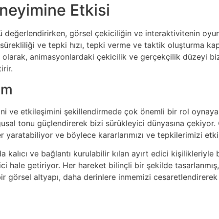
eyimine Etkisi
ğerlendirirken, görsel çekiciliğin ve interaktivitenin oyun
ürekliliği ve tepki hızı, tepki verme ve taktik oluşturma kap
Ek olarak, animasyonlardaki çekicilik ve gerçekçilik düzeyi b
rir.
şim
ni ve etkileşimini şekillendirmede çok önemli bir rol oyna
duygusal tonu güçlendirerek bizi sürükleyici dünyasına çekiyor
 yaratabiliyor ve böylece kararlarımızı ve tepkilerimizi etkil
a kalıcı ve bağlantı kurulabilir kılan ayırt edici kişilikleriyl
i hale getiriyor. Her hareket bilinçli bir şekilde tasarlanmı
 bir görsel altyapı, daha derinlere inmemizi cesaretlendirer