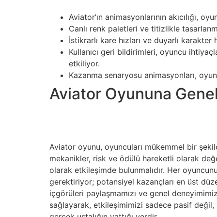
Aviator’ın animasyonlarının akıcılığı, oy
Canlı renk paletleri ve titizlikle tasarlan
İstikrarlı kare hızları ve duyarlı karakter
Kullanıcı geri bildirimleri, oyuncu ihtiy
etkiliyor.
Kazanma senaryosu animasyonları, oyuncun
Aviator Oyununa Genel
Aviator oyunu, oyuncuları mükemmel bir şekild
mekanikler, risk ve ödülü hareketli olarak de
olarak etkileşimde bulunmalıdır. Her oyuncu
gerektiriyor; potansiyel kazançları en üst düze
içgörüleri paylaşmamızı ve genel deneyimimizi
sağlayarak, etkileşimimizi sadece pasif değil, 
gerçek ustalığın yattığı yerdir.