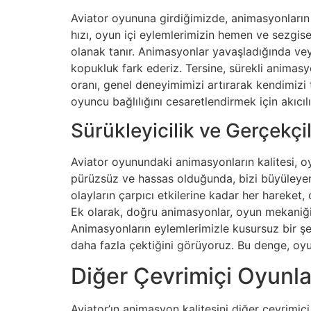
Aviator oyununa girdiğimizde, animasyonların 
hızı, oyun içi eylemlerimizin hemen ve sezgi
olanak tanır. Animasyonlar yavaşladığında veya 
kopukluk fark ederiz. Tersine, sürekli animasy
oranı, genel deneyimimizi artırarak kendimiz
oyuncu bağlılığını cesaretlendirmek için akıcıl
Sürükleyicilik ve Gerçekçil
Aviator oyunundaki animasyonların kalitesi, o
pürüzsüz ve hassas olduğunda, bizi büyüleyen d
olayların çarpıcı etkilerine kadar her hareket, 
Ek olarak, doğru animasyonlar, oyun mekaniği 
Animasyonların eylemlerimizle kusursuz bir şe
daha fazla çektiğini görüyoruz. Bu denge, oyu
Diğer Çevrimiçi Oyunlar
Aviator’ın animasyon kalitesini diğer çevrimiç