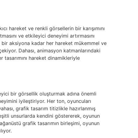
cı hareket ve renkli görsellerin bir karışımını
sıtmasını ve etkileyici deneyimi artırmasını
ıcı bir aksiyona kadar her hareket mükemmel ve
e çekiyor. Dahası, animasyon katmanlarındaki
ter tasarımını hareket dinamikleriyle
eyici bir görsellik oluşturmak adına önemli
yimini iyileştiriyor. Her ton, oyuncuları
ası, grafik tasarım titizlikle hazırlanmış
çeşitli unsurlarda kendini göstererek, oyunun
lağanüstü grafik tasarımın birleşimi, oyunun
lıyor.