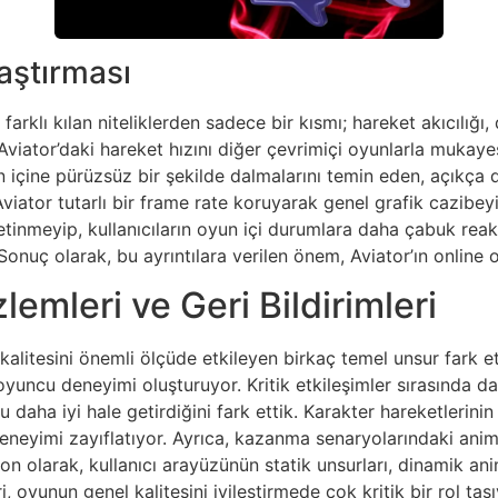
aştırması
farklı kılan niteliklerden sadece bir kısmı; hareket akıcılığı
iator’daki hareket hızını diğer çevrimiçi oyunlarla mukayese 
un içine pürüzsüz bir şekilde dalmalarını temin eden, açıkça
tor tutarlı bir frame rate koruyarak genel grafik cazibeyi a
 yetinmeyip, kullanıcıların oyun içi durumlara daha çabuk re
onuç olarak, bu ayrıntılara verilen önem, Aviator’ın online 
lemleri ve Geri Bildirimleri
alitesini önemli ölçüde etkileyen birkaç temel unsur fark e
yuncu deneyimi oluşturuyor. Kritik etkileşimler sırasında daha
 daha iyi hale getirdiğini fark ettik. Karakter hareketlerinin 
deneyimi zayıflatıyor. Ayrıca, kazanma senaryolarındaki anim
on olarak, kullanıcı arayüzünün statik unsurları, dinamik an
ri, oyunun genel kalitesini iyileştirmede çok kritik bir rol taşı