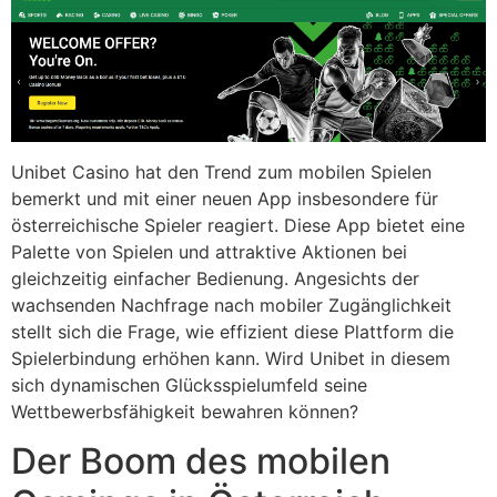
Unibet Casino hat den Trend zum mobilen Spielen
bemerkt und mit einer neuen App insbesondere für
österreichische Spieler reagiert. Diese App bietet eine
Palette von Spielen und attraktive Aktionen bei
gleichzeitig einfacher Bedienung. Angesichts der
wachsenden Nachfrage nach mobiler Zugänglichkeit
stellt sich die Frage, wie effizient diese Plattform die
Spielerbindung erhöhen kann. Wird Unibet in diesem
sich dynamischen Glücksspielumfeld seine
Wettbewerbsfähigkeit bewahren können?
Der Boom des mobilen