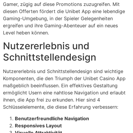
Gamer, zügig auf diese Promotions zuzugreifen. Mit
diesen Offerten fördert die Unibet App eine lebendige
Gaming-Umgebung, in der Spieler Gelegenheiten
ergreifen und ihre Gaming-Abenteuer auf ein neues
Level heben können.
Nutzererlebnis und
Schnittstellendesign
Nutzererlebnis und Schnittstellendesign sind wichtige
Komponenten, die den Triumph der Unibet Casino App
maßgeblich beeinflussen. Ein effektives Gestaltung
ermöglicht Usern eine nahtlose Navigation und erlaubt
ihnen, die App frei zu erkunden. Hier sind 4
Schlüsselelemente, die diese Erfahrung verbessern:
Benutzerfreundliche Navigation
Responsives Layout
Visuelle Attraktivität