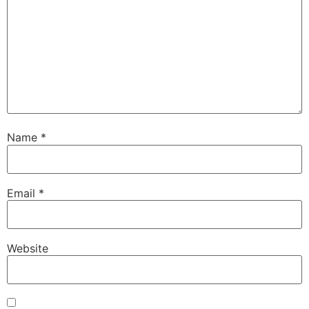
Name
*
Email
*
Website