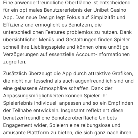
Eine anwenderfreundliche Oberfläche ist entscheidend
für ein optimales Benutzererlebnis der Unibet Casino
App. Das neue Design legt Fokus auf Simplizität und
Effizienz und ermöglicht es Benutzern, die
unterschiedlichen Features problemlos zu nutzen. Dank
übersichtlicher Menüs und Gestaltungen finden Spieler
schnell ihre Lieblingsspiele und können ohne unnötige
Verzögerungen auf essenzielle Account-Informationen
zugreifen.
Zusätzlich überzeugt die App durch attraktive Grafiken,
die nicht nur fesselnd als auch augenfreundlich sind und
eine gelassene Atmosphäre schaffen. Dank der
Anpassungsmöglichkeiten können Spieler ihr
Spielerlebnis individuell anpassen und so ein Empfinden
der Teilhabe entwickeln. Insgesamt reflektiert diese
benutzerfreundliche Benutzeroberfläche Unibets
Engagement wider, Spielern eine reibungslose und
amüsante Plattform zu bieten, die sich ganz nach ihren