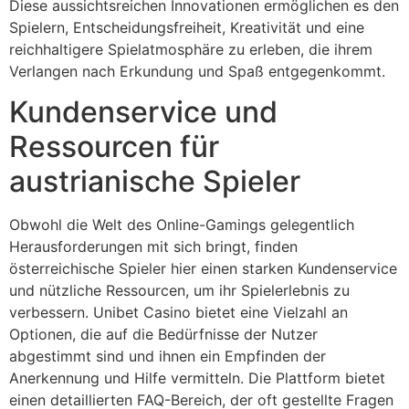
Diese aussichtsreichen Innovationen ermöglichen es den
Spielern, Entscheidungsfreiheit, Kreativität und eine
reichhaltigere Spielatmosphäre zu erleben, die ihrem
Verlangen nach Erkundung und Spaß entgegenkommt.
Kundenservice und
Ressourcen für
austrianische Spieler
Obwohl die Welt des Online-Gamings gelegentlich
Herausforderungen mit sich bringt, finden
österreichische Spieler hier einen starken Kundenservice
und nützliche Ressourcen, um ihr Spielerlebnis zu
verbessern. Unibet Casino bietet eine Vielzahl an
Optionen, die auf die Bedürfnisse der Nutzer
abgestimmt sind und ihnen ein Empfinden der
Anerkennung und Hilfe vermitteln. Die Plattform bietet
einen detaillierten FAQ-Bereich, der oft gestellte Fragen