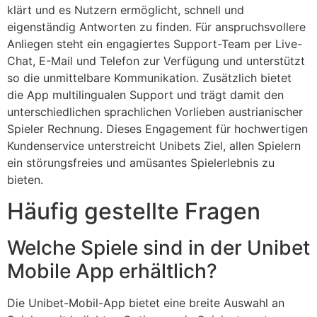
klärt und es Nutzern ermöglicht, schnell und
eigenständig Antworten zu finden. Für anspruchsvollere
Anliegen steht ein engagiertes Support-Team per Live-
Chat, E-Mail und Telefon zur Verfügung und unterstützt
so die unmittelbare Kommunikation. Zusätzlich bietet
die App multilingualen Support und trägt damit den
unterschiedlichen sprachlichen Vorlieben austrianischer
Spieler Rechnung. Dieses Engagement für hochwertigen
Kundenservice unterstreicht Unibets Ziel, allen Spielern
ein störungsfreies und amüsantes Spielerlebnis zu
bieten.
Häufig gestellte Fragen
Welche Spiele sind in der Unibet
Mobile App erhältlich?
Die Unibet-Mobil-App bietet eine breite Auswahl an