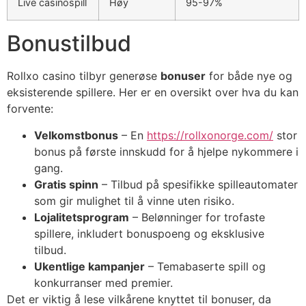
Live casinospill
Høy
95-97%
Bonustilbud
Rollxo casino tilbyr generøse
bonuser
for både nye og
eksisterende spillere. Her er en oversikt over hva du kan
forvente:
Velkomstbonus
– En
https://rollxonorge.com/
stor
bonus på første innskudd for å hjelpe nykommere i
gang.
Gratis spinn
– Tilbud på spesifikke spilleautomater
som gir mulighet til å vinne uten risiko.
Lojalitetsprogram
– Belønninger for trofaste
spillere, inkludert bonuspoeng og eksklusive
tilbud.
Ukentlige kampanjer
– Temabaserte spill og
konkurranser med premier.
Det er viktig å lese vilkårene knyttet til bonuser, da