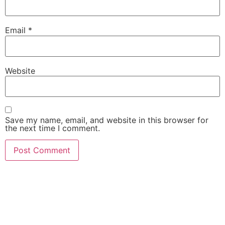
Email
*
Website
Save my name, email, and website in this browser for
the next time I comment.