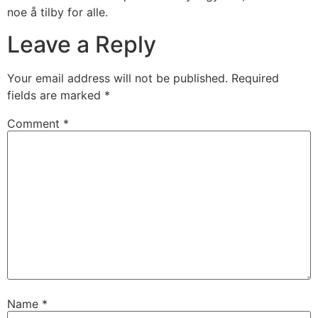
noe å tilby for alle.
Leave a Reply
Your email address will not be published.
Required
fields are marked
*
Comment
*
Name
*