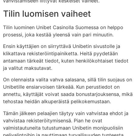
vahvistamiseen liittyvät keskeiset vaiheet.
Tilin luomisen vaiheet
Tilin luominen Unibet Casinolla Suomessa on helppo
prosessi, joka kestää yleensä vain pari minuutin.
Ensin käyttäjien on siirryttävä Unibetin sivustolle ja
klikattava rekisteröintipainiketta. Heitä pyydetään
antamaan tärkeät tiedot, kuten henkilökohtaiset tiedot
ja valitut maksutavat.
On olennaista valita vahva salasana, sillä tilin suojaus on
Unibetille ensiarvoisen tärkeää. Kun perustiedot on
annettu, käyttäjät voivat saada bonustarjouksensa, mikä
tehostaa heidän alkuperäistä pelikokemustaan.
Tämän jälkeen pelaajien täytyy vain vahvistaa ehdot ja
vahvistaa rekisteröitymisensä. Pian he ovat
valmistautuneita tutustumaan Unibetin monipuolisiin
pelivalintoihin ja nauttimaan turvallisuuden tunteesta