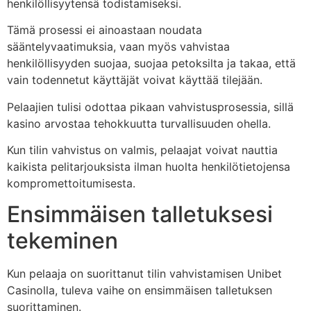
henkilöllisyytensä todistamiseksi.
Tämä prosessi ei ainoastaan noudata
sääntelyvaatimuksia, vaan myös vahvistaa
henkilöllisyyden suojaa, suojaa petoksilta ja takaa, että
vain todennetut käyttäjät voivat käyttää tilejään.
Pelaajien tulisi odottaa pikaan vahvistusprosessia, sillä
kasino arvostaa tehokkuutta turvallisuuden ohella.
Kun tilin vahvistus on valmis, pelaajat voivat nauttia
kaikista pelitarjouksista ilman huolta henkilötietojensa
kompromettoitumisesta.
Ensimmäisen talletuksesi
tekeminen
Kun pelaaja on suorittanut tilin vahvistamisen Unibet
Casinolla, tuleva vaihe on ensimmäisen talletuksen
suorittaminen.