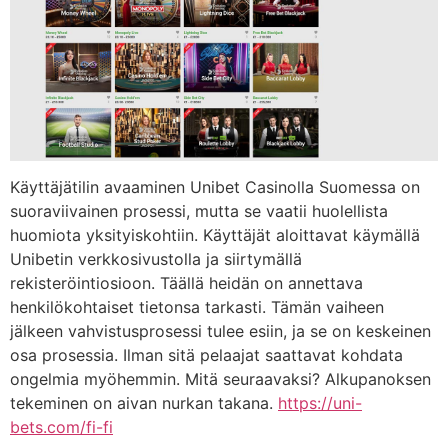
Käyttäjätilin avaaminen Unibet Casinolla Suomessa on
suoraviivainen prosessi, mutta se vaatii huolellista
huomiota yksityiskohtiin. Käyttäjät aloittavat käymällä
Unibetin verkkosivustolla ja siirtymällä
rekisteröintiosioon. Täällä heidän on annettava
henkilökohtaiset tietonsa tarkasti. Tämän vaiheen
jälkeen vahvistusprosessi tulee esiin, ja se on keskeinen
osa prosessia. Ilman sitä pelaajat saattavat kohdata
ongelmia myöhemmin. Mitä seuraavaksi? Alkupanoksen
tekeminen on aivan nurkan takana.
https://uni-
bets.com/fi-fi