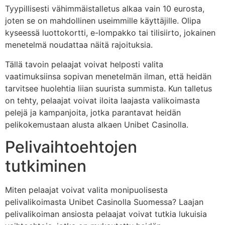
Tyypillisesti vähimmäistalletus alkaa vain 10 eurosta,
joten se on mahdollinen useimmille käyttäjille. Olipa
kyseessä luottokortti, e-lompakko tai tilisiirto, jokainen
menetelmä noudattaa näitä rajoituksia.
Tällä tavoin pelaajat voivat helposti valita
vaatimuksiinsa sopivan menetelmän ilman, että heidän
tarvitsee huolehtia liian suurista summista. Kun talletus
on tehty, pelaajat voivat iloita laajasta valikoimasta
pelejä ja kampanjoita, jotka parantavat heidän
pelikokemustaan alusta alkaen Unibet Casinolla.
Pelivaihtoehtojen
tutkiminen
Miten pelaajat voivat valita monipuolisesta
pelivalikoimasta Unibet Casinolla Suomessa? Laajan
pelivalikoiman ansiosta pelaajat voivat tutkia lukuisia