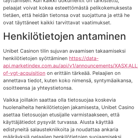
täyttämisen. Kun kaikki dokumentit on tarkistettu,
pelaajat voivat kokea esteettömästä pelikokemuksesta
tietäen, että heidän tietonsa ovat suojattuna ja että he
ovat täyttäneet kaikki tarvittavat vaatimukset.
Henkilötietojen antaminen
Unibet Casinon tilin sujuvan avaamisen takaamiseksi
henkilötietojen syöttäminen
https://data-
api.marketindex.com.au/api/v1/announcements/XASX:ALL:
of-vgt-acquisition
on erittäin tärkeää. Pelaajien on
annettava tiedot, kuten koko nimensä, syntymäaikansa,
osoitteensa ja yhteystietonsa.
Vaikka joillakin saattaa olla tietosuojaa koskevia
huolenaiheita henkilötietojen jakamisesta, Unibet Casino
asettaa tietosuojan etusijalle varmistaakseen, että
käyttäjätiedot pysyvät turvassa. Alusta käyttää
edistyneitä salaustekniikoita ja noudattaa ankaria
määräyksiä pelaajien henkilötietojen suojaamiseksi.