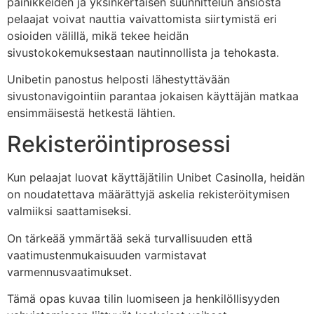
painikkeiden ja yksinkertaisen suunnittelun ansiosta
pelaajat voivat nauttia vaivattomista siirtymistä eri
osioiden välillä, mikä tekee heidän
sivustokokemuksestaan nautinnollista ja tehokasta.
Unibetin panostus helposti lähestyttävään
sivustonavigointiin parantaa jokaisen käyttäjän matkaa
ensimmäisestä hetkestä lähtien.
Rekisteröintiprosessi
Kun pelaajat luovat käyttäjätilin Unibet Casinolla, heidän
on noudatettava määrättyjä askelia rekisteröitymisen
valmiiksi saattamiseksi.
On tärkeää ymmärtää sekä turvallisuuden että
vaatimustenmukaisuuden varmistavat
varmennusvaatimukset.
Tämä opas kuvaa tilin luomiseen ja henkilöllisyyden