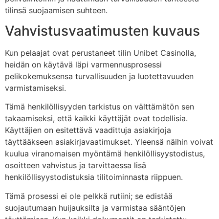
tilinsä suojaamisen suhteen.
Vahvistusvaatimusten kuvaus
Kun pelaajat ovat perustaneet tilin Unibet Casinolla,
heidän on käytävä läpi varmennusprosessi
pelikokemuksensa turvallisuuden ja luotettavuuden
varmistamiseksi.
Tämä henkilöllisyyden tarkistus on välttämätön sen
takaamiseksi, että kaikki käyttäjät ovat todellisia.
Käyttäjien on esitettävä vaadittuja asiakirjoja
täyttääkseen asiakirjavaatimukset. Yleensä näihin voivat
kuulua viranomaisen myöntämä henkilöllisyystodistus,
osoitteen vahvistus ja tarvittaessa lisä
henkilöllisyystodistuksia tilitoiminnasta riippuen.
Tämä prosessi ei ole pelkkä rutiini; se edistää
suojautumaan huijauksilta ja varmistaa sääntöjen