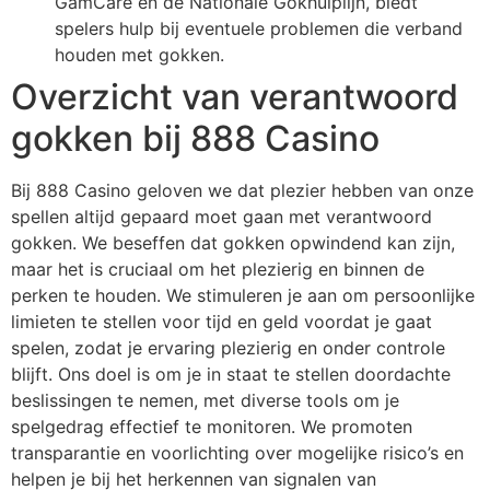
GamCare en de Nationale Gokhulplijn, biedt
spelers hulp bij eventuele problemen die verband
houden met gokken.
Overzicht van verantwoord
gokken bij 888 Casino
Bij 888 Casino geloven we dat plezier hebben van onze
spellen altijd gepaard moet gaan met verantwoord
gokken. We beseffen dat gokken opwindend kan zijn,
maar het is cruciaal om het plezierig en binnen de
perken te houden. We stimuleren je aan om persoonlijke
limieten te stellen voor tijd en geld voordat je gaat
spelen, zodat je ervaring plezierig en onder controle
blijft. Ons doel is om je in staat te stellen doordachte
beslissingen te nemen, met diverse tools om je
spelgedrag effectief te monitoren. We promoten
transparantie en voorlichting over mogelijke risico’s en
helpen je bij het herkennen van signalen van