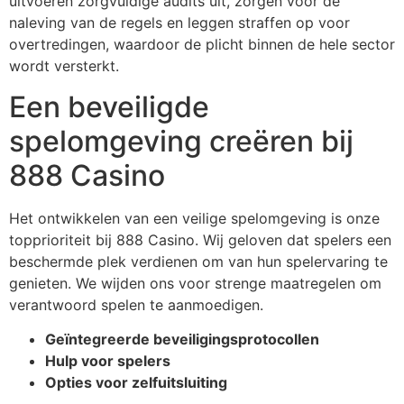
uitvoeren zorgvuldige audits uit, zorgen voor de
naleving van de regels en leggen straffen op voor
overtredingen, waardoor de plicht binnen de hele sector
wordt versterkt.
Een beveiligde
spelomgeving creëren bij
888 Casino
Het ontwikkelen van een veilige spelomgeving is onze
topprioriteit bij 888 Casino. Wij geloven dat spelers een
beschermde plek verdienen om van hun spelervaring te
genieten. We wijden ons voor strenge maatregelen om
verantwoord spelen te aanmoedigen.
Geïntegreerde beveiligingsprotocollen
Hulp voor spelers
Opties voor zelfuitsluiting