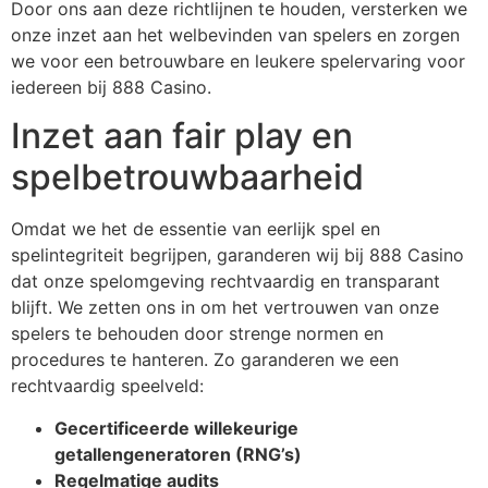
Door ons aan deze richtlijnen te houden, versterken we
onze inzet aan het welbevinden van spelers en zorgen
we voor een betrouwbare en leukere spelervaring voor
iedereen bij 888 Casino.
Inzet aan fair play en
spelbetrouwbaarheid
Omdat we het de essentie van eerlijk spel en
spelintegriteit begrijpen, garanderen wij bij 888 Casino
dat onze spelomgeving rechtvaardig en transparant
blijft. We zetten ons in om het vertrouwen van onze
spelers te behouden door strenge normen en
procedures te hanteren. Zo garanderen we een
rechtvaardig speelveld:
Gecertificeerde willekeurige
getallengeneratoren (RNG’s)
Regelmatige audits