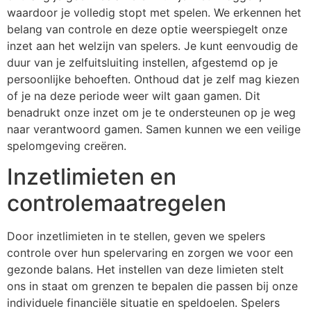
waardoor je volledig stopt met spelen. We erkennen het
belang van controle en deze optie weerspiegelt onze
inzet aan het welzijn van spelers. Je kunt eenvoudig de
duur van je zelfuitsluiting instellen, afgestemd op je
persoonlijke behoeften. Onthoud dat je zelf mag kiezen
of je na deze periode weer wilt gaan gamen. Dit
benadrukt onze inzet om je te ondersteunen op je weg
naar verantwoord gamen. Samen kunnen we een veilige
spelomgeving creëren.
Inzetlimieten en
controlemaatregelen
Door inzetlimieten in te stellen, geven we spelers
controle over hun spelervaring en zorgen we voor een
gezonde balans. Het instellen van deze limieten stelt
ons in staat om grenzen te bepalen die passen bij onze
individuele financiële situatie en speldoelen. Spelers