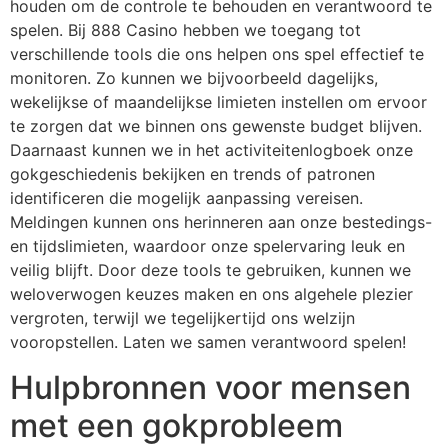
houden om de controle te behouden en verantwoord te
spelen. Bij 888 Casino hebben we toegang tot
verschillende tools die ons helpen ons spel effectief te
monitoren. Zo kunnen we bijvoorbeeld dagelijks,
wekelijkse of maandelijkse limieten instellen om ervoor
te zorgen dat we binnen ons gewenste budget blijven.
Daarnaast kunnen we in het activiteitenlogboek onze
gokgeschiedenis bekijken en trends of patronen
identificeren die mogelijk aanpassing vereisen.
Meldingen kunnen ons herinneren aan onze bestedings-
en tijdslimieten, waardoor onze spelervaring leuk en
veilig blijft. Door deze tools te gebruiken, kunnen we
weloverwogen keuzes maken en ons algehele plezier
vergroten, terwijl we tegelijkertijd ons welzijn
vooropstellen. Laten we samen verantwoord spelen!
Hulpbronnen voor mensen
met een gokprobleem