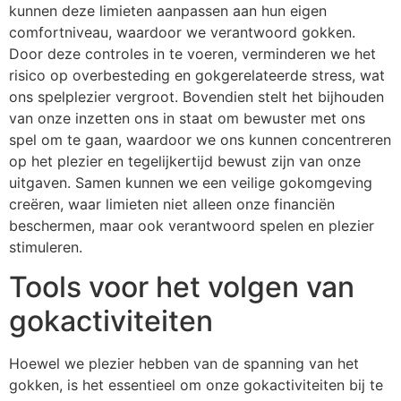
kunnen deze limieten aanpassen aan hun eigen
comfortniveau, waardoor we verantwoord gokken.
Door deze controles in te voeren, verminderen we het
risico op overbesteding en gokgerelateerde stress, wat
ons spelplezier vergroot. Bovendien stelt het bijhouden
van onze inzetten ons in staat om bewuster met ons
spel om te gaan, waardoor we ons kunnen concentreren
op het plezier en tegelijkertijd bewust zijn van onze
uitgaven. Samen kunnen we een veilige gokomgeving
creëren, waar limieten niet alleen onze financiën
beschermen, maar ook verantwoord spelen en plezier
stimuleren.
Tools voor het volgen van
gokactiviteiten
Hoewel we plezier hebben van de spanning van het
gokken, is het essentieel om onze gokactiviteiten bij te