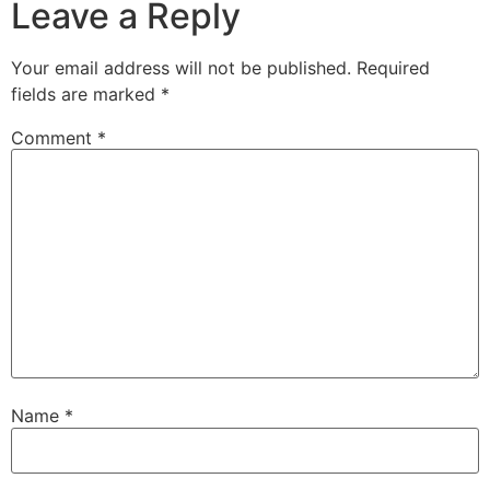
Leave a Reply
Your email address will not be published.
Required
fields are marked
*
Comment
*
Name
*