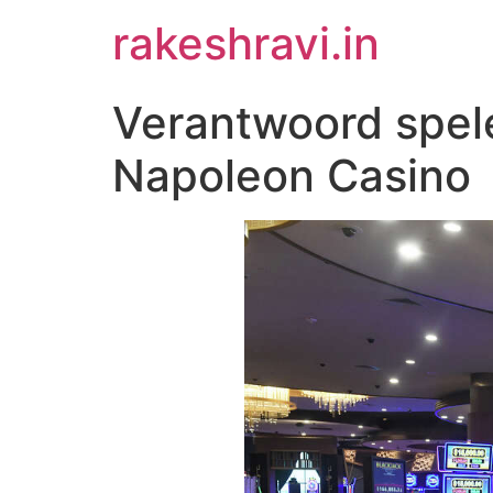
Skip
rakeshravi.in
to
content
Verantwoord spele
Napoleon Casino