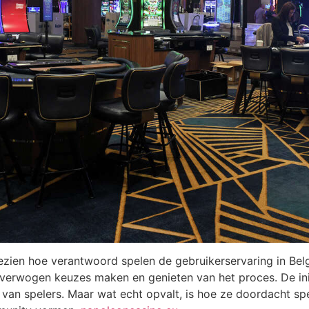
zien hoe verantwoord spelen de gebruikerservaring in Belg
verwogen keuzes maken en genieten van het proces. De in
van spelers. Maar wat echt opvalt, is hoe ze doordacht sp