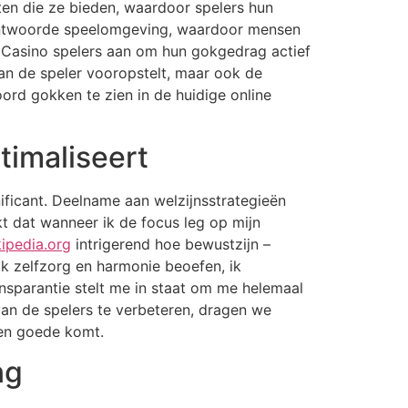
ten die ze bieden, waardoor spelers hun
rantwoorde speelomgeving, waardoor mensen
 Casino spelers aan om hun gokgedrag actief
van de speler vooropstelt, maar ook de
ord gokken te zien in de huidige online
timaliseert
ficant. Deelname aan welzijnsstrategieën
t dat wanneer ik de focus leg op mijn
kipedia.org
intrigerend hoe bewustzijn –
ik zelfzorg en harmonie beoefen, ik
ansparantie stelt me in staat om me helemaal
van de spelers te verbeteren, dragen we
ten goede komt.
ng