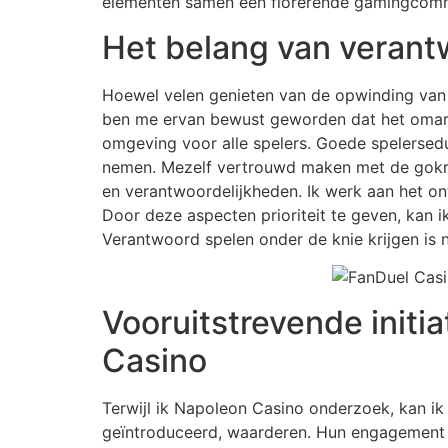
elementen samen een florerende gamingcom
Het belang van verantw
Hoewel velen genieten van de opwinding van o
ben me ervan bewust geworden dat het omarmen
omgeving voor alle spelers. Goede spelerseduc
nemen. Mezelf vertrouwd maken met de gokre
en verantwoordelijkheden. Ik werk aan het ont
Door deze aspecten prioriteit te geven, kan ik
Verantwoord spelen onder de knie krijgen is n
Vooruitstrevende initi
Casino
Terwijl ik Napoleon Casino onderzoek, kan ik
geïntroduceerd, waarderen. Hun engagement a