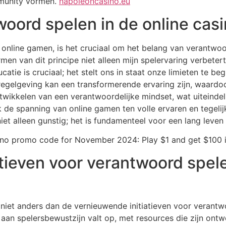
munity vormen.
napoleoncasino.eu
oord spelen in de online casi
nline gamen, is het cruciaal om het belang van verantwoor
 van dit principe niet alleen mijn spelervaring verbetert,
atie is cruciaal; het stelt ons in staat onze limieten te b
gelgeving kan een transformerende ervaring zijn, waardo
wikkelen van een verantwoordelijke mindset, wat uiteindeli
 de spanning van online gamen ten volle ervaren en tegelijke
iet alleen gunstig; het is fundamenteel voor een lang leve
atieven voor verantwoord spe
 niet anders dan de vernieuwende initiatieven voor veran
an spelersbewustzijn valt op, met resources die zijn ont