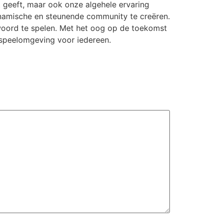
t geeft, maar ook onze algehele ervaring
dynamische en steunende community te creëren.
woord te spelen. Met het oog op de toekomst
e speelomgeving voor iedereen.