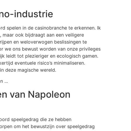
no-industrie
d spelen in de casinobranche te erkennen. Ik
 maar ook bijdraagt aan een veiligere
egrijpen en weloverwogen beslissingen te
or we ons bewust worden van onze privileges
jk leidt tot plezieriger en ecologisch gamen.
rtijd eventuele risico’s minimaliseren.
n in deze magische wereld.
len van Napoleon
twoord speelgedrag die ze hebben
worpen om het bewustzijn over speelgedrag