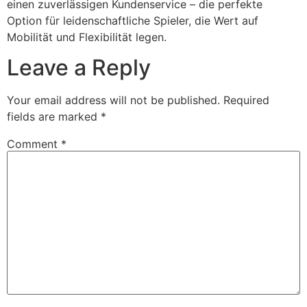
einen zuverlässigen Kundenservice – die perfekte
Option für leidenschaftliche Spieler, die Wert auf
Mobilität und Flexibilität legen.
Leave a Reply
Your email address will not be published.
Required
fields are marked
*
Comment
*