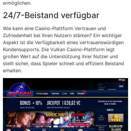
ermöglichen.
24/7-Beistand verfügbar
Wie kann eine Casino-Plattform Vertrauen und
Zufriedenheit bei ihren Nutzern stärken? Ein wichtiger
Aspekt ist die Verfügbarkeit eines vertrauenswürdigen
Kundensupports. Die Vulkan Casino-Plattform legt
großen Wert auf die Unterstützung ihrer Nutzer und
stellt sicher, dass Spieler schnell und effizient Beistand
erhalten.