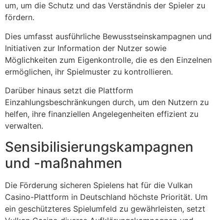
um, um die Schutz und das Verständnis der Spieler zu
fördern.
Dies umfasst ausführliche Bewusstseinskampagnen und
Initiativen zur Information der Nutzer sowie
Möglichkeiten zum Eigenkontrolle, die es den Einzelnen
ermöglichen, ihr Spielmuster zu kontrollieren.
Darüber hinaus setzt die Plattform
Einzahlungsbeschränkungen durch, um den Nutzern zu
helfen, ihre finanziellen Angelegenheiten effizient zu
verwalten.
Sensibilisierungskampagnen
und -maßnahmen
Die Förderung sicheren Spielens hat für die Vulkan
Casino-Plattform in Deutschland höchste Priorität. Um
ein geschützteres Spielumfeld zu gewährleisten, setzt