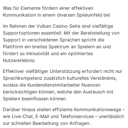
Was für Elemente fördern einer effektiven
Kommunikation in einem diversen Spielumfeld bei
Im Rahmen der Vulkan Casino-Seite sind vielfältige
Supportoptionen essentiell. Mit der Bereitstellung von
Support in verschiedenen Sprachen spricht die
Plattform ein breites Spektrum an Spielern an und
fördert so Inklusivität und ein optimiertes
Nutzererlebnis.
Effektiver vielfältiger Unterstützung erfordert nicht nur
Sprachkompetenz zusätzlich kulturelles Verständnis,
sodass die Kundendienstmitarbeiter Nuancen
berücksichtigen können, welche den Austausch mit
Spielern beeinflussen können.
Darüber hinaus stellen effiziente Kommunikationswege –
wie Live-Chat, E-Mail und Telefonservices – unerlässlich
zur schnellen Bearbeitung von Anfragen.