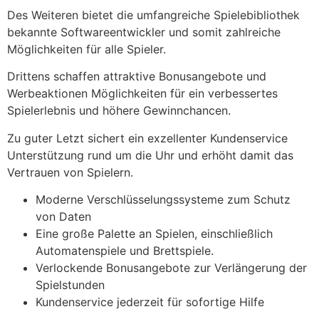
Des Weiteren bietet die umfangreiche Spielebibliothek
bekannte Softwareentwickler und somit zahlreiche
Möglichkeiten für alle Spieler.
Drittens schaffen attraktive Bonusangebote und
Werbeaktionen Möglichkeiten für ein verbessertes
Spielerlebnis und höhere Gewinnchancen.
Zu guter Letzt sichert ein exzellenter Kundenservice
Unterstützung rund um die Uhr und erhöht damit das
Vertrauen von Spielern.
Moderne Verschlüsselungssysteme zum Schutz
von Daten
Eine große Palette an Spielen, einschließlich
Automatenspiele und Brettspiele.
Verlockende Bonusangebote zur Verlängerung der
Spielstunden
Kundenservice jederzeit für sofortige Hilfe